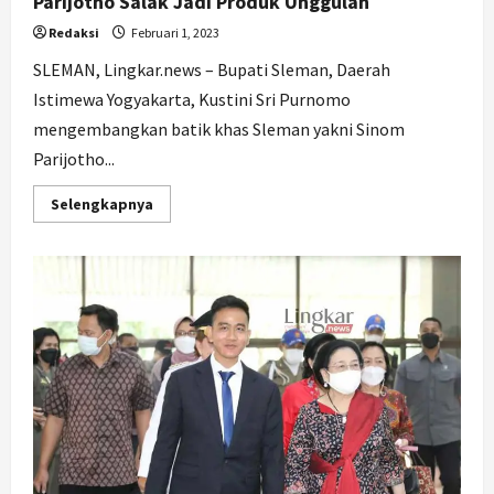
Parijotho Salak Jadi Produk Unggulan
Redaksi
Februari 1, 2023
SLEMAN, Lingkar.news – Bupati Sleman, Daerah
Istimewa Yogyakarta, Kustini Sri Purnomo
mengembangkan batik khas Sleman yakni Sinom
Parijotho...
Read
Selengkapnya
more
about
Bupati
Sleman
Kembangkan
Batik
Sinom
Parijotho
Salak
Jadi
Produk
Unggulan