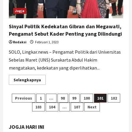
Jogja
Sinyal Politik Kedekatan Gibran dan Megawati,
Pengamat Sebut Kader Penting yang Dilindungi
Redaksi
Februari 1, 2023
SOLO, Lingkar.news – Pengamat Politik dari Universitas
Sebelas Maret (UNS) Surakarta Abdul Hakim
mengatakan, kedekatan yang diperlihatkan...
Read
Selengkapnya
more
about
Sinyal
Politik
Paginasi
Previous
1
…
98
99
100
101
102
Kedekatan
Gibran
103
104
…
107
Next
dan
pos
Megawati,
Pengamat
Sebut
Kader
JOGJA HARI INI
Penting