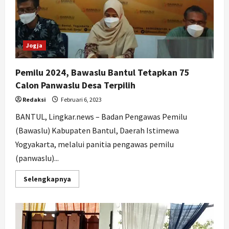
Jogja
Pemilu 2024, Bawaslu Bantul Tetapkan 75
Calon Panwaslu Desa Terpilih
Redaksi
Februari 6, 2023
BANTUL, Lingkar.news – Badan Pengawas Pemilu
(Bawaslu) Kabupaten Bantul, Daerah Istimewa
Yogyakarta, melalui panitia pengawas pemilu
(panwaslu)...
Read
Selengkapnya
more
about
Pemilu
2024,
Bawaslu
Bantul
Tetapkan