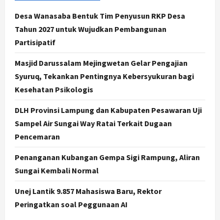
Desa Wanasaba Bentuk Tim Penyusun RKP Desa
Politik
Hari Jadi Pati ke-703 Jadi
Tahun 2027 untuk Wujudkan Pembangunan
Momentum Kemajuan, Ini Pesan Ali
Partisipatif
Badrudin
4
Agustus 8, 2026
Masjid Darussalam Mejingwetan Gelar Pengajian
Syuruq, Tekankan Pentingnya Kebersyukuran bagi
Jogja
Kesehatan Psikologis
Peringatan HUT ke-270 Kota
Yogyakarta Digelar 2 Bulan, Fokus
DLH Provinsi Lampung dan Kabupaten Pesawaran Uji
pada UMKM dan Wisata
Sampel Air Sungai Way Ratai Terkait Dugaan
5
Agustus 7, 2026
Pencemaran
Politik
Dana Bantuan Korban TPKS
Penanganan Kubangan Gempa Sigi Rampung, Aliran
Terkumpul Rp200 Miliar, LPSK
Sungai Kembali Normal
Targetkan Dana Abadi Rp1 Triliun
1
Agustus 9, 2026
Unej Lantik 9.857 Mahasiswa Baru, Rektor
Peringatkan soal Peggunaan AI
Jogja
Serapan Danais Bantul Capai 60