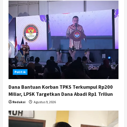
Hari Jadi Pati ke-703 Jadi
Momentum Kemajuan, Ini Pesan Ali
Badrudin
4
Agustus 8, 2026
Jogja
Peringatan HUT ke-270 Kota
Yogyakarta Digelar 2 Bulan, Fokus
pada UMKM dan Wisata
5
Agustus 7, 2026
Politik
Dana Bantuan Korban TPKS Terkumpul Rp200
Miliar, LPSK Targetkan Dana Abadi Rp1 Triliun
Redaksi
Agustus 9, 2026