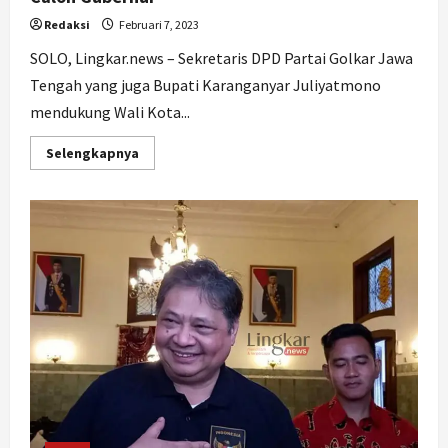
Redaksi
Februari 7, 2023
SOLO, Lingkar.news – Sekretaris DPD Partai Golkar Jawa
Tengah yang juga Bupati Karanganyar Juliyatmono
mendukung Wali Kota...
Read
Selengkapnya
more
about
Golkar
Jateng
Siap
Dukung
Gibran
Maju
Jadi
Calon
Gubernur