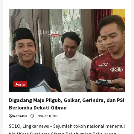
about
Lahirkan
Petani
Milenial,
Pemkab
Gunungkidul
Adakan
Program
YESS
bagi
Pemuda
Jogja
Digadang Maju Pilgub, Golkar, Gerindra, dan PSI
Berlomba Dekati Gibran
Redaksi
Februari 8, 2023
SOLO, Lingkar.news – Sejumlah tokoh nasional menemui
Wali Kota Surakarta Gibran Rakabuming Raka jelang