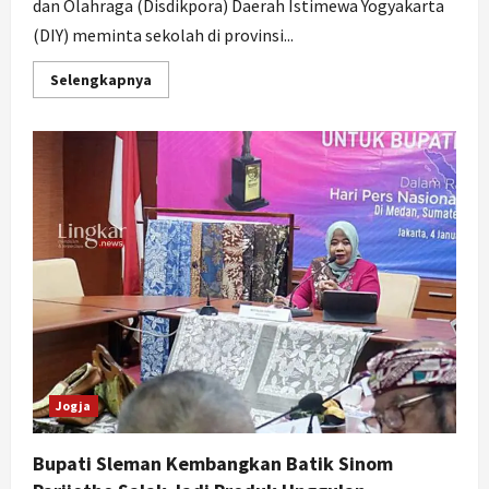
dan Olahraga (Disdikpora) Daerah Istimewa Yogyakarta
(DIY) meminta sekolah di provinsi...
Read
Selengkapnya
more
about
Cegah
Penculikan
Anak,
Disdikpora
DIY
Imbau
Sekolah
Bentuk
Tim
Keamanan
Jogja
Bupati Sleman Kembangkan Batik Sinom