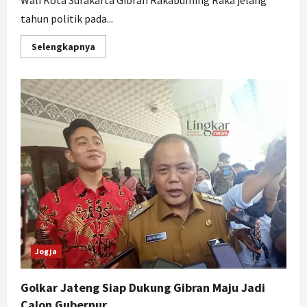
tahun politik pada...
Read
Selengkapnya
more
about
Digadang
Maju
Pilgub,
Golkar,
Gerindra,
dan
PSI
Berlomba
Dekati
Gibran
Jogja
Golkar Jateng Siap Dukung Gibran Maju Jadi
Calon Gubernur