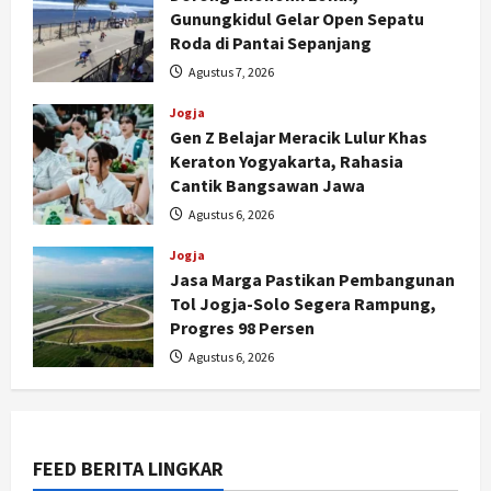
Gunungkidul Gelar Open Sepatu
Roda di Pantai Sepanjang
Agustus 7, 2026
Jogja
Gen Z Belajar Meracik Lulur Khas
Keraton Yogyakarta, Rahasia
Cantik Bangsawan Jawa
Agustus 6, 2026
Jogja
Jogja
Serapan Danais Bantul Capai 60
Jasa Marga Pastikan Pembangunan
Persen, Pengadaan Gamelan Rp1,5
Tol Jogja-Solo Segera Rampung,
Miliar
Progres 98 Persen
2
Agustus 8, 2026
Agustus 6, 2026
Jogja
Kapanewon Pajangan Rampungkan
Verifikasi Indeks Desa 2026, 3
Kalurahan Raih Status Mandiri
FEED BERITA LINGKAR
3
Agustus 8, 2026