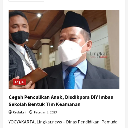
more
about
Kunjungi
Panti
Asuhan
di
Bantul,
Mahfud
MD
Sampaikan
Pesan
Keberagaman
Jogja
Cegah Penculikan Anak, Disdikpora DIY Imbau
Sekolah Bentuk Tim Keamanan
Redaksi
Februari 2, 2023
YOGYAKARTA, Lingkar.news – Dinas Pendidikan, Pemuda,