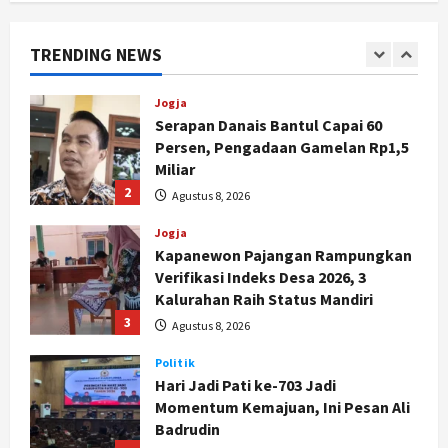
Persen, Pengadaan Gamelan Rp1,5
Miliar
TRENDING NEWS
2
Agustus 8, 2026
Jogja
Kapanewon Pajangan Rampungkan
Verifikasi Indeks Desa 2026, 3
Kalurahan Raih Status Mandiri
3
Agustus 8, 2026
Politik
Hari Jadi Pati ke-703 Jadi
Momentum Kemajuan, Ini Pesan Ali
Badrudin
4
Agustus 8, 2026
Jogja
Peringatan HUT ke-270 Kota
Yogyakarta Digelar 2 Bulan, Fokus
pada UMKM dan Wisata