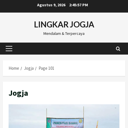
Skip
Agustus 9, 2026
2:45:58 PM
to
content
LINGKAR JOGJA
Mendalam & Terpercaya
Primary
Menu
Home
Jogja
Page 101
Jogja