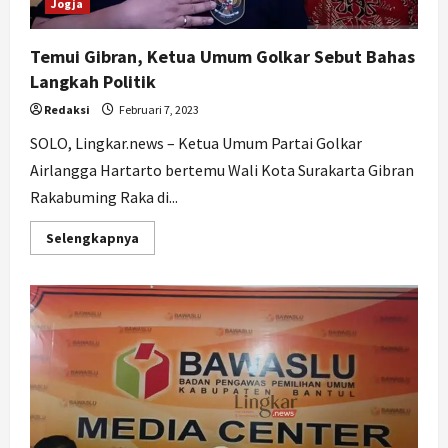
Jogja
Temui Gibran, Ketua Umum Golkar Sebut Bahas
Langkah Politik
Redaksi
Februari 7, 2023
SOLO, Lingkar.news – Ketua Umum Partai Golkar
Airlangga Hartarto bertemu Wali Kota Surakarta Gibran
Rakabuming Raka di...
Read
Selengkapnya
more
about
Temui
Gibran,
Ketua
Umum
Golkar
Sebut
Bahas
Langkah
Politik