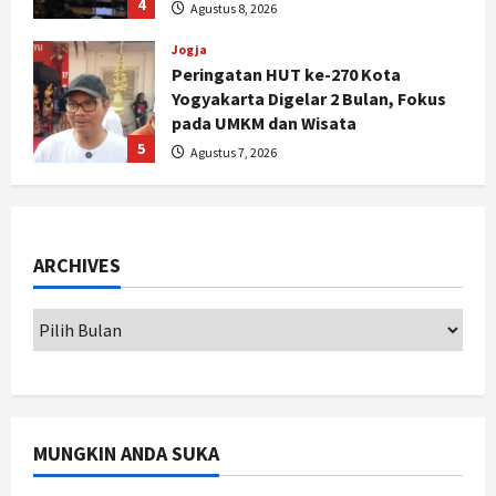
5
Agustus 7, 2026
Politik
Dana Bantuan Korban TPKS
Terkumpul Rp200 Miliar, LPSK
Targetkan Dana Abadi Rp1 Triliun
1
Agustus 9, 2026
Jogja
Serapan Danais Bantul Capai 60
Persen, Pengadaan Gamelan Rp1,5
ARCHIVES
Miliar
2
Agustus 8, 2026
Jogja
Kapanewon Pajangan Rampungkan
Verifikasi Indeks Desa 2026, 3
Kalurahan Raih Status Mandiri
3
Agustus 8, 2026
MUNGKIN ANDA SUKA
Politik