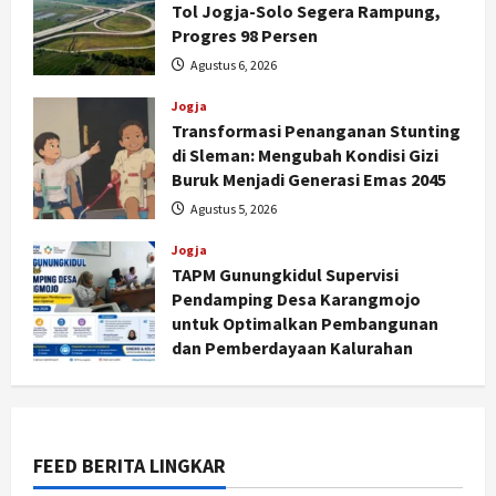
Tol Jogja-Solo Segera Rampung,
Progres 98 Persen
Agustus 6, 2026
Jogja
Transformasi Penanganan Stunting
Jogja
di Sleman: Mengubah Kondisi Gizi
Peringatan HUT ke-270 Kota
Buruk Menjadi Generasi Emas 2045
Yogyakarta Digelar 2 Bulan, Fokus
Agustus 5, 2026
pada UMKM dan Wisata
2
Agustus 7, 2026
Jogja
TAPM Gunungkidul Supervisi
Jogja
Pendamping Desa Karangmojo
Dorong Ekonomi Lokal,
untuk Optimalkan Pembangunan
Gunungkidul Gelar Open Sepatu
dan Pemberdayaan Kalurahan
Roda di Pantai Sepanjang
Agustus 5, 2026
3
Agustus 7, 2026
Politik
Cagar Budaya RSUD Soewondo Jadi
FEED BERITA LINGKAR
Sorotan, Hasil Kajian Tim Provinsi