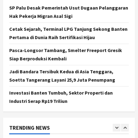
Segera Keluar
SP Palu Desak Pemerintah Usut Dugaan Pelanggaran
4
Agustus 7, 2026
Hak Pekerja Migran Asal Sigi
Nasional
Cetak Sejarah, Terminal LPG Tanjung Sekong Banten
BRIN Kembangkan Sepatu Murah
Mulai Rp75 Ribu untuk Sekolah
Pertama di Dunia Raih Sertifikasi Hijau
Rakyat
Pasca-Longsor Tambang, Smelter Freeport Gresik
5
Agustus 7, 2026
Siap Berproduksi Kembali
Politik
Hari Jadi Pati ke-703 Jadi
Jadi Bandara Tersibuk Kedua di Asia Tenggara,
Momentum Kemajuan, Ini Pesan Ali
Soetta Tangerang Layani 25,9 Juta Penumpang
Badrudin
1
Agustus 8, 2026
Investasi Banten Tumbuh, Sektor Properti dan
Industri Serap Rp19 Triliun
Jogja
Peringatan HUT ke-270 Kota
Yogyakarta Digelar 2 Bulan, Fokus
pada UMKM dan Wisata
TRENDING NEWS
2
Agustus 7, 2026