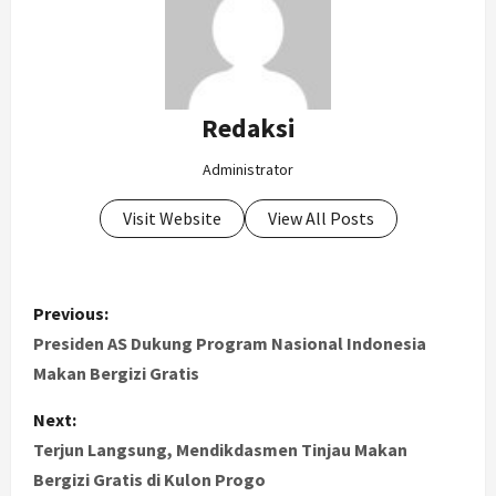
Redaksi
Administrator
Visit Website
View All Posts
P
Previous:
o
Presiden AS Dukung Program Nasional Indonesia
Makan Bergizi Gratis
s
Next:
t
Terjun Langsung, Mendikdasmen Tinjau Makan
Bergizi Gratis di Kulon Progo
n