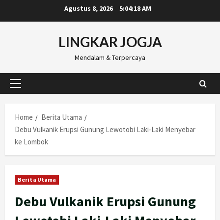
Skip
Agustus 8, 2026
5:04:19 AM
to
content
LINGKAR JOGJA
Mendalam & Terpercaya
Primary
Menu
Home
Berita Utama
Debu Vulkanik Erupsi Gunung Lewotobi Laki-Laki Menyebar
ke Lombok
Berita Utama
Debu Vulkanik Erupsi Gunung