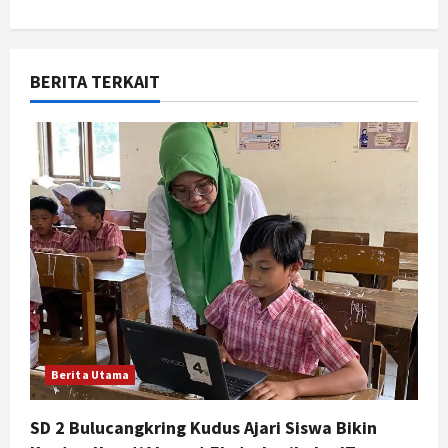
a
v
BERITA TERKAIT
i
g
a
t
i
o
n
Berita Utama
SD 2 Bulucangkring Kudus Ajari Siswa Bikin