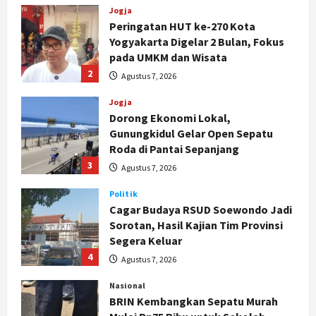
Jogja
Dorong Ekonomi Lokal,
Gunungkidul Gelar Open Sepatu
Roda di Pantai Sepanjang
3
Agustus 7, 2026
Politik
Cagar Budaya RSUD Soewondo Jadi
Sorotan, Hasil Kajian Tim Provinsi
Segera Keluar
4
Agustus 7, 2026
Nasional
BRIN Kembangkan Sepatu Murah
Mulai Rp75 Ribu untuk Sekolah
Rakyat
5
Agustus 7, 2026
Politik
Hari Jadi Pati ke-703 Jadi