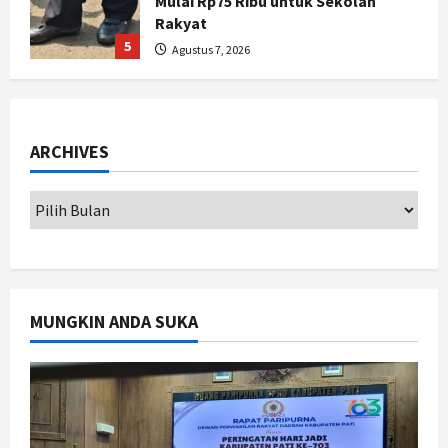
Momentum Kemajuan, Ini Pesan Ali
Badrudin
1
Agustus 8, 2026
Jogja
Peringatan HUT ke-270 Kota
Yogyakarta Digelar 2 Bulan, Fokus
ARCHIVES
pada UMKM dan Wisata
2
Agustus 7, 2026
Jogja
Dorong Ekonomi Lokal,
Gunungkidul Gelar Open Sepatu
Roda di Pantai Sepanjang
3
Agustus 7, 2026
MUNGKIN ANDA SUKA
Politik
Cagar Budaya RSUD Soewondo Jadi
Sorotan, Hasil Kajian Tim Provinsi
Segera Keluar
4
Agustus 7, 2026