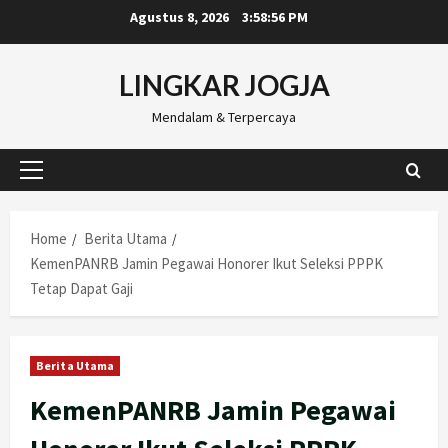
Skip
Agustus 8, 2026
3:58:57 PM
to
content
LINGKAR JOGJA
Mendalam & Terpercaya
Primary
Menu
Home
Berita Utama
KemenPANRB Jamin Pegawai Honorer Ikut Seleksi PPPK
Tetap Dapat Gaji
Berita Utama
KemenPANRB Jamin Pegawai