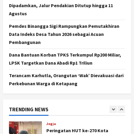
4
Agustus 7, 2026
Dipadamkan, Jalur Pendakian Ditutup hingga 11
Agustus
Nasional
BRIN Kembangkan Sepatu Murah
Pemdes Binangga Sigi Rampungkan Pemutakhiran
Mulai Rp75 Ribu untuk Sekolah
Data Indeks Desa Tahun 2026 sebagai Acuan
Rakyat
5
Pembangunan
Agustus 7, 2026
Politik
Dana Bantuan Korban TPKS Terkumpul Rp200 Miliar,
Hari Jadi Pati ke-703 Jadi
LPSK Targetkan Dana Abadi Rp1 Triliun
Momentum Kemajuan, Ini Pesan Ali
Badrudin
Terancam Karhutla, Orangutan ‘Wak’ Dievakuasi dari
1
Agustus 8, 2026
Perkebunan Warga di Ketapang
Jogja
Peringatan HUT ke-270 Kota
Yogyakarta Digelar 2 Bulan, Fokus
TRENDING NEWS
pada UMKM dan Wisata
2
Agustus 7, 2026
Jogja