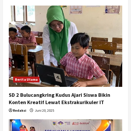
i
g
a
t
i
o
n
Berita Utama
SD 2 Bulucangkring Kudus Ajari Siswa Bikin
Konten Kreatif Lewat Ekstrakurikuler IT
Redaksi
Juni 20, 2025