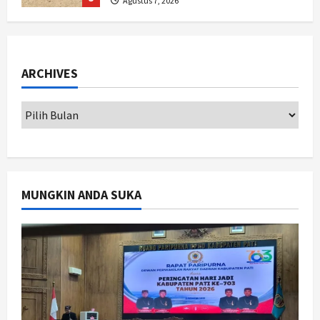
1
Agustus 8, 2026
Jogja
Peringatan HUT ke-270 Kota
ARCHIVES
Yogyakarta Digelar 2 Bulan, Fokus
pada UMKM dan Wisata
2
Agustus 7, 2026
Jogja
Dorong Ekonomi Lokal,
Gunungkidul Gelar Open Sepatu
Roda di Pantai Sepanjang
MUNGKIN ANDA SUKA
3
Agustus 7, 2026
Politik
Cagar Budaya RSUD Soewondo Jadi
Sorotan, Hasil Kajian Tim Provinsi
Segera Keluar
4
Agustus 7, 2026