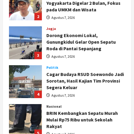
Dorong Ekonomi Lokal,
Gunungkidul Gelar Open Sepatu
Roda di Pantai Sepanjang
3
Agustus 7, 2026
Politik
Cagar Budaya RSUD Soewondo Jadi
Sorotan, Hasil Kajian Tim Provinsi
Segera Keluar
4
Agustus 7, 2026
Nasional
BRIN Kembangkan Sepatu Murah
Mulai Rp75 Ribu untuk Sekolah
Rakyat
5
Agustus 7, 2026
Politik
Hari Jadi Pati ke-703 Jadi
Momentum Kemajuan, Ini Pesan Ali
Badrudin