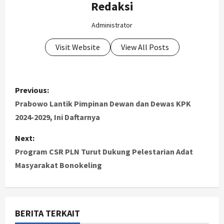
Redaksi
Administrator
Visit Website
View All Posts
P
Previous:
o
Prabowo Lantik Pimpinan Dewan dan Dewas KPK
2024-2029, Ini Daftarnya
s
Next:
t
Program CSR PLN Turut Dukung Pelestarian Adat
Masyarakat Bonokeling
n
a
v
BERITA TERKAIT