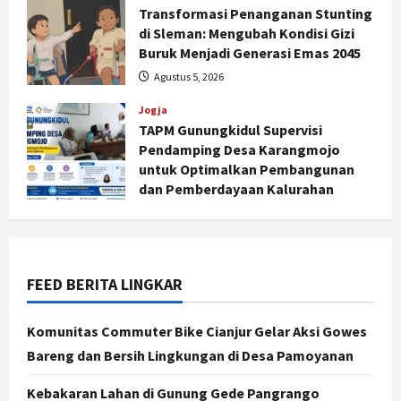
Transformasi Penanganan Stunting
di Sleman: Mengubah Kondisi Gizi
Buruk Menjadi Generasi Emas 2045
Agustus 5, 2026
Jogja
Jogja
Peringatan HUT ke-270 Kota
TAPM Gunungkidul Supervisi
Yogyakarta Digelar 2 Bulan, Fokus
Pendamping Desa Karangmojo
pada UMKM dan Wisata
untuk Optimalkan Pembangunan
2
Agustus 7, 2026
dan Pemberdayaan Kalurahan
Jogja
Agustus 5, 2026
Dorong Ekonomi Lokal,
Gunungkidul Gelar Open Sepatu
Roda di Pantai Sepanjang
FEED BERITA LINGKAR
3
Agustus 7, 2026
Politik
Komunitas Commuter Bike Cianjur Gelar Aksi Gowes
Cagar Budaya RSUD Soewondo Jadi
Bareng dan Bersih Lingkungan di Desa Pamoyanan
Sorotan, Hasil Kajian Tim Provinsi
Segera Keluar
Kebakaran Lahan di Gunung Gede Pangrango