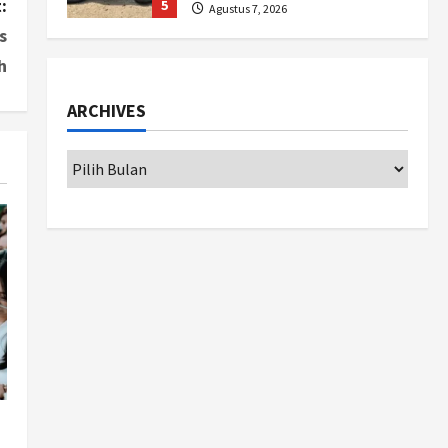
:
5
Agustus 7, 2026
s
Politik
h
Hari Jadi Pati ke-703 Jadi
Momentum Kemajuan, Ini
ARCHIVES
Pesan Ali Badrudin
1
Agustus 8, 2026
Jogja
Peringatan HUT ke-270 Kota
Yogyakarta Digelar 2 Bulan,
Fokus pada UMKM dan Wisata
2
Agustus 7, 2026
Jogja
Dorong Ekonomi Lokal,
Gunungkidul Gelar Open
Sepatu Roda di Pantai
Sepanjang
3
Agustus 7, 2026
Politik