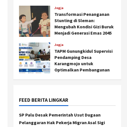
Agustus 6, 2026
Jogja
Transformasi Penanganan
Stunting di Sleman:
Mengubah Kondisi Gizi Buruk
Menjadi Generasi Emas 2045
Agustus 5, 2026
Jogja
TAPM Gunungkidul Supervisi
Pendamping Desa
Jogja
Karangmojo untuk
Peringatan HUT ke-270 Kota
Optimalkan Pembangunan
Yogyakarta Digelar 2 Bulan,
dan Pemberdayaan
Fokus pada UMKM dan Wisata
Kalurahan
2
Agustus 7, 2026
Agustus 5, 2026
FEED BERITA LINGKAR
Jogja
Dorong Ekonomi Lokal,
Gunungkidul Gelar Open
SP Palu Desak Pemerintah Usut Dugaan
Sepatu Roda di Pantai
Pelanggaran Hak Pekerja Migran Asal Sigi
Sepanjang
3