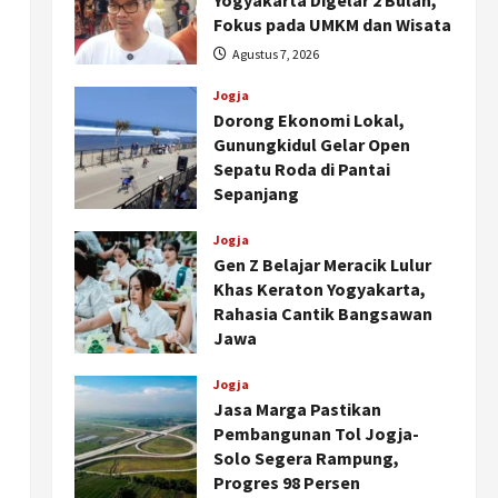
Yogyakarta Digelar 2 Bulan,
Fokus pada UMKM dan Wisata
Agustus 7, 2026
Jogja
Dorong Ekonomi Lokal,
Gunungkidul Gelar Open
Sepatu Roda di Pantai
Sepanjang
Agustus 7, 2026
Jogja
Gen Z Belajar Meracik Lulur
Khas Keraton Yogyakarta,
Rahasia Cantik Bangsawan
Jawa
Agustus 6, 2026
Jogja
Jasa Marga Pastikan
Pembangunan Tol Jogja-
Solo Segera Rampung,
Progres 98 Persen