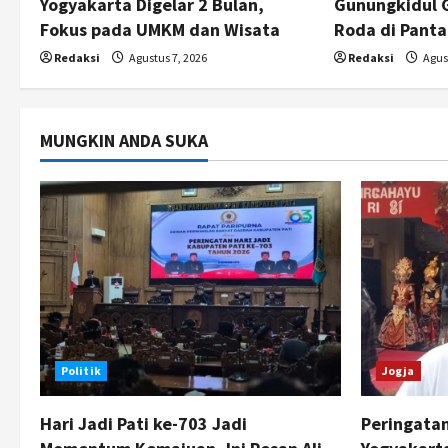
Yogyakarta Digelar 2 Bulan,
Gunungkidul 
i
Fokus pada UMKM dan Wisata
Roda di Panta
o
Redaksi
Agustus 7, 2026
Redaksi
Agust
n
MUNGKIN ANDA SUKA
Politik
Jogja
Hari Jadi Pati ke-703 Jadi
Peringata