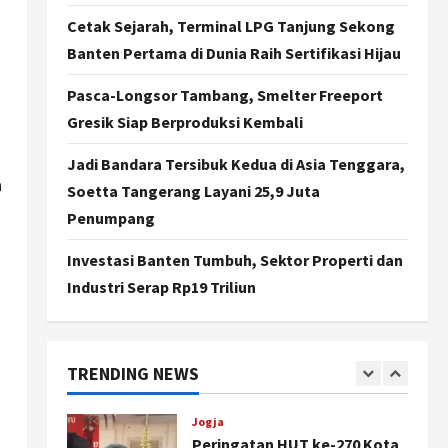
Agustus 7, 2026
Cetak Sejarah, Terminal LPG Tanjung Sekong
Politik
Banten Pertama di Dunia Raih Sertifikasi Hijau
Cagar Budaya RSUD
Soewondo Jadi Sorotan,
Pasca-Longsor Tambang, Smelter Freeport
Hasil Kajian Tim Provinsi
Segera Keluar
Gresik Siap Berproduksi Kembali
4
Agustus 7, 2026
Jadi Bandara Tersibuk Kedua di Asia Tenggara,
Nasional
a
BRIN Kembangkan Sepatu
Soetta Tangerang Layani 25,9 Juta
Murah Mulai Rp75 Ribu untuk
Penumpang
Sekolah Rakyat
5
Agustus 7, 2026
Investasi Banten Tumbuh, Sektor Properti dan
Industri Serap Rp19 Triliun
Politik
Hari Jadi Pati ke-703 Jadi
Momentum Kemajuan, Ini
Pesan Ali Badrudin
TRENDING NEWS
1
Agustus 8, 2026
Jogja
Peringatan HUT ke-270 Kota