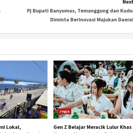
Next
a
Pj Bupati Banyumas, Temanggung dan Kudu
Diminta Berinovasi Majukan Daera
Jogja
mi Lokal,
Gen Z Belajar Meracik Lulur Khas