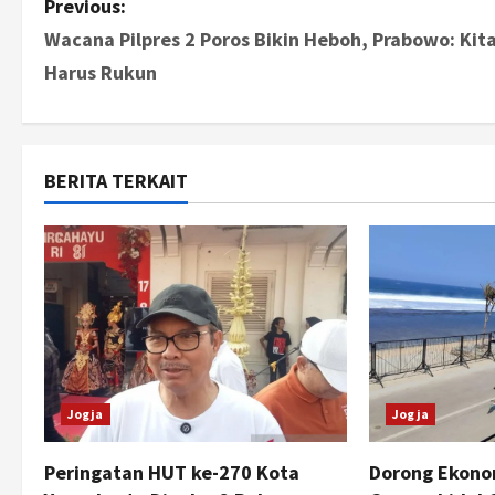
P
Previous:
Wacana Pilpres 2 Poros Bikin Heboh, Prabowo: Kit
o
Harus Rukun
s
t
BERITA TERKAIT
n
a
v
i
g
Jogja
Jogja
a
t
Peringatan HUT ke-270 Kota
Dorong Ekono