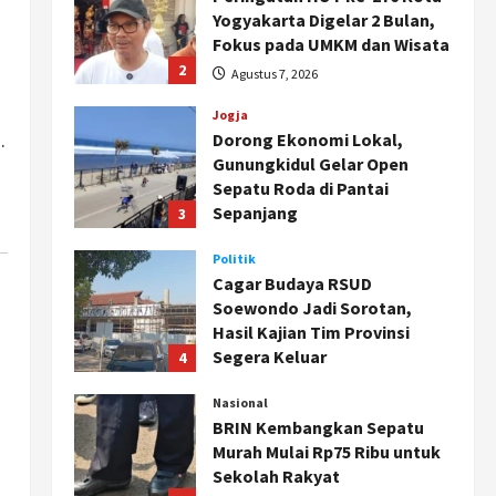
Yogyakarta Digelar 2 Bulan,
Fokus pada UMKM dan Wisata
2
Agustus 7, 2026
Jogja
.
Dorong Ekonomi Lokal,
Gunungkidul Gelar Open
Sepatu Roda di Pantai
Sepanjang
3
Agustus 7, 2026
Politik
Cagar Budaya RSUD
Soewondo Jadi Sorotan,
Hasil Kajian Tim Provinsi
Segera Keluar
4
Agustus 7, 2026
Nasional
BRIN Kembangkan Sepatu
Murah Mulai Rp75 Ribu untuk
Sekolah Rakyat