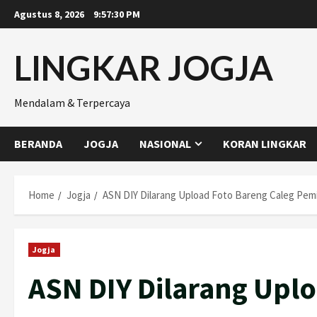
Skip
Agustus 8, 2026
9:57:31 PM
to
content
LINGKAR JOGJA
Mendalam & Terpercaya
BERANDA
JOGJA
NASIONAL
KORAN LINGKAR
Home
Jogja
ASN DIY Dilarang Upload Foto Bareng Caleg Pemi
Jogja
ASN DIY Dilarang Uplo