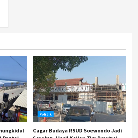
Cagar Budaya RSUD
Soewondo Jadi Sorotan,
Hasil Kajian Tim Provinsi
Segera Keluar
4
Agustus 7, 2026
Nasional
BRIN Kembangkan Sepatu
Murah Mulai Rp75 Ribu untuk
Sekolah Rakyat
5
Agustus 7, 2026
Politik
nungkidul
Cagar Budaya RSUD Soewondo Jadi