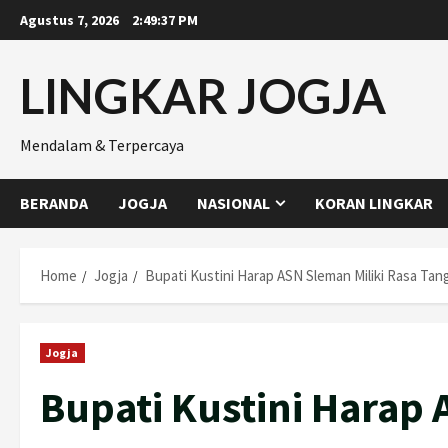
Skip
Agustus 7, 2026
2:49:38 PM
to
content
LINGKAR JOGJA
Mendalam & Terpercaya
BERANDA
JOGJA
NASIONAL
KORAN LINGKAR
Home
Jogja
Bupati Kustini Harap ASN Sleman Miliki Rasa Ta
Jogja
Bupati Kustini Harap 