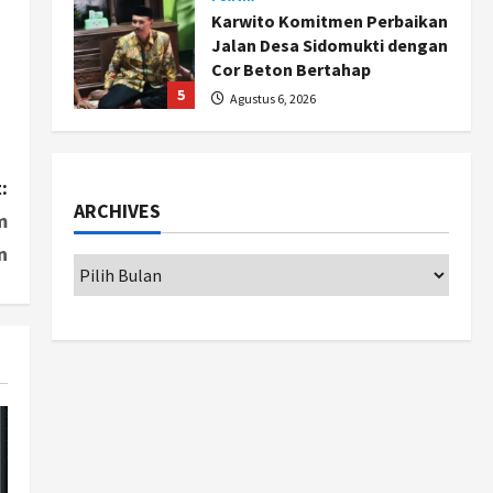
Karwito Komitmen Perbaikan
Jalan Desa Sidomukti dengan
Cor Beton Bertahap
5
Agustus 6, 2026
Politik
Cagar Budaya RSUD
:
Soewondo Jadi Sorotan,
ARCHIVES
Hasil Kajian Tim Provinsi
m
Segera Keluar
1
n
Agustus 7, 2026
Nasional
BRIN Kembangkan Sepatu
Murah Mulai Rp75 Ribu untuk
Sekolah Rakyat
2
Agustus 7, 2026
Jogja
Gen Z Belajar Meracik Lulur
Khas Keraton Yogyakarta,