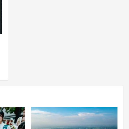
Rahasia Cantik Bangsawan
Jawa
3
Agustus 6, 2026
Jogja
Jasa Marga Pastikan
Pembangunan Tol Jogja-
Solo Segera Rampung,
Progres 98 Persen
4
Agustus 6, 2026
Politik
Karwito Komitmen Perbaikan
Jalan Desa Sidomukti dengan
Cor Beton Bertahap
5
Agustus 6, 2026