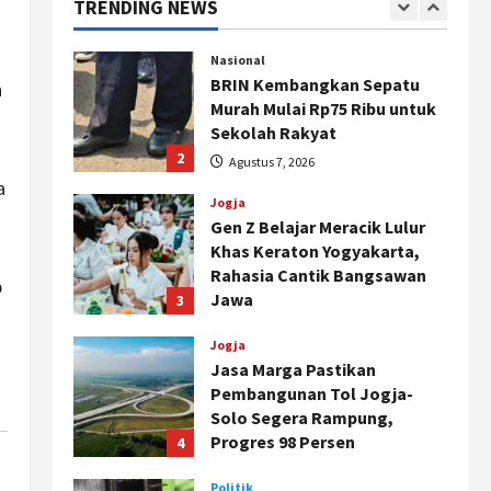
TRENDING NEWS
Segera Keluar
1
Agustus 7, 2026
Nasional
BRIN Kembangkan Sepatu
n
Murah Mulai Rp75 Ribu untuk
Sekolah Rakyat
2
Agustus 7, 2026
a
Jogja
Gen Z Belajar Meracik Lulur
Khas Keraton Yogyakarta,
Rahasia Cantik Bangsawan
b
Jawa
3
Agustus 6, 2026
Jogja
Jasa Marga Pastikan
Pembangunan Tol Jogja-
Solo Segera Rampung,
Progres 98 Persen
4
Agustus 6, 2026
Politik