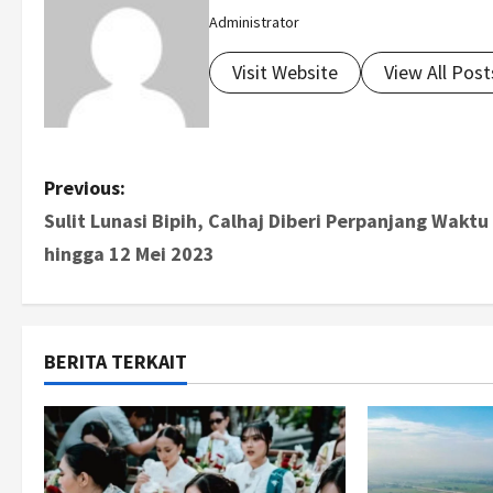
Administrator
Visit Website
View All Post
P
Previous:
Sulit Lunasi Bipih, Calhaj Diberi Perpanjang Waktu
o
hingga 12 Mei 2023
s
t
BERITA TERKAIT
n
a
v