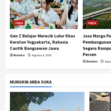
i
g
Jogja
Jogja
a
t
Gen Z Belajar Meracik Lulur Khas
Jasa Marga Pa
Keraton Yogyakarta, Rahasia
Pembangunan 
i
Cantik Bangsawan Jawa
Segera Rampu
Persen
o
Redaksi
Agustus 6, 2026
Redaksi
Agust
n
MUNGKIN ANDA SUKA