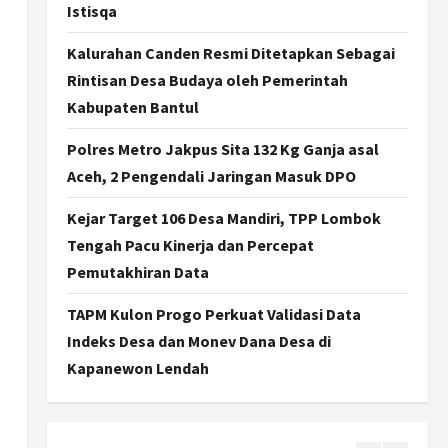
Gen Z Belajar Meracik Lulur
Istisqa
Khas Keraton Yogyakarta,
Rahasia Cantik Bangsawan
Kalurahan Canden Resmi Ditetapkan Sebagai
Jawa
3
Rintisan Desa Budaya oleh Pemerintah
Agustus 6, 2026
Kabupaten Bantul
Jogja
Jasa Marga Pastikan
Polres Metro Jakpus Sita 132 Kg Ganja asal
Pembangunan Tol Jogja-
Aceh, 2 Pengendali Jaringan Masuk DPO
Solo Segera Rampung,
Progres 98 Persen
4
Kejar Target 106 Desa Mandiri, TPP Lombok
Agustus 6, 2026
Tengah Pacu Kinerja dan Percepat
Politik
Karwito Komitmen Perbaikan
Pemutakhiran Data
Jalan Desa Sidomukti dengan
Cor Beton Bertahap
TAPM Kulon Progo Perkuat Validasi Data
5
Agustus 6, 2026
Indeks Desa dan Monev Dana Desa di
Kapanewon Lendah
Politik
Cagar Budaya RSUD
Soewondo Jadi Sorotan,
Hasil Kajian Tim Provinsi