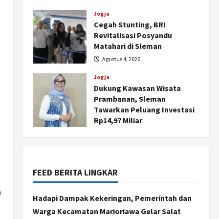
dan Pemberdayaan
Kalurahan
Jogja
Cegah Stunting, BRI
Agustus 5, 2026
Revitalisasi Posyandu
Matahari di Sleman
Agustus 4, 2026
Jogja
Dukung Kawasan Wisata
Prambanan, Sleman
Tawarkan Peluang Investasi
Rp14,97 Miliar
Agustus 4, 2026
Nasional
BRIN Kembangkan Sepatu
Murah Mulai Rp75 Ribu untuk
FEED BERITA LINGKAR
Sekolah Rakyat
n
2
Agustus 7, 2026
Hadapi Dampak Kekeringan, Pemerintah dan
Warga Kecamatan Marioriawa Gelar Salat
Jogja