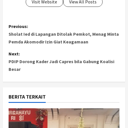
Visit Website
View All Posts
P
Previous:
o
Sholat Ied di Lapangan Ditolak Pemkot, Menag Minta
Pemda Akomodir Izin Giat Keagamaan
s
Next:
t
PDIP Dorong Kader Jadi Capres bila Gabung Koalisi
Besar
n
a
v
BERITA TERKAIT
i
g