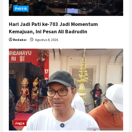
Nasional
Politik
BRIN Kembangkan Sepatu Murah
Mulai Rp75 Ribu untuk Sekolah
Hari Jadi Pati ke-703 Jadi Momentum
Rakyat
Kemajuan, Ini Pesan Ali Badrudin
5
Agustus 7, 2026
Redaksi
Agustus 8, 2026
Jogja