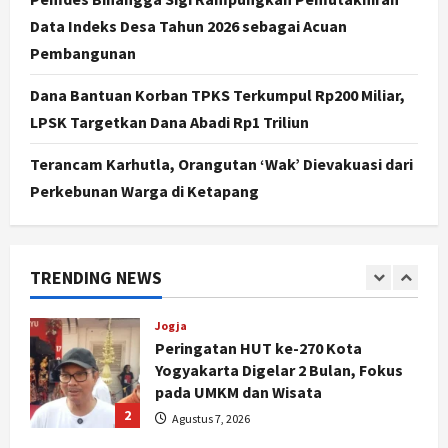
Segera Keluar
Data Indeks Desa Tahun 2026 sebagai Acuan
4
Agustus 7, 2026
Pembangunan
Nasional
BRIN Kembangkan Sepatu Murah
Dana Bantuan Korban TPKS Terkumpul Rp200 Miliar,
Mulai Rp75 Ribu untuk Sekolah
LPSK Targetkan Dana Abadi Rp1 Triliun
Rakyat
5
Agustus 7, 2026
Terancam Karhutla, Orangutan ‘Wak’ Dievakuasi dari
Perkebunan Warga di Ketapang
Politik
Hari Jadi Pati ke-703 Jadi
Momentum Kemajuan, Ini Pesan Ali
Badrudin
TRENDING NEWS
1
Agustus 8, 2026
Jogja
Peringatan HUT ke-270 Kota
Yogyakarta Digelar 2 Bulan, Fokus
pada UMKM dan Wisata
2
Agustus 7, 2026