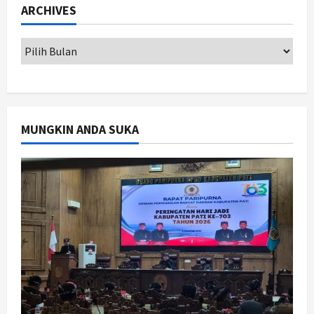
ARCHIVES
Badrudin
1
Agustus 8, 2026
Jogja
Peringatan HUT ke-270 Kota
Yogyakarta Digelar 2 Bulan, Fokus
pada UMKM dan Wisata
2
Agustus 7, 2026
MUNGKIN ANDA SUKA
Jogja
Dorong Ekonomi Lokal,
Gunungkidul Gelar Open Sepatu
Roda di Pantai Sepanjang
3
Agustus 7, 2026
Politik
Cagar Budaya RSUD Soewondo Jadi
Sorotan, Hasil Kajian Tim Provinsi
Segera Keluar
4
Agustus 7, 2026