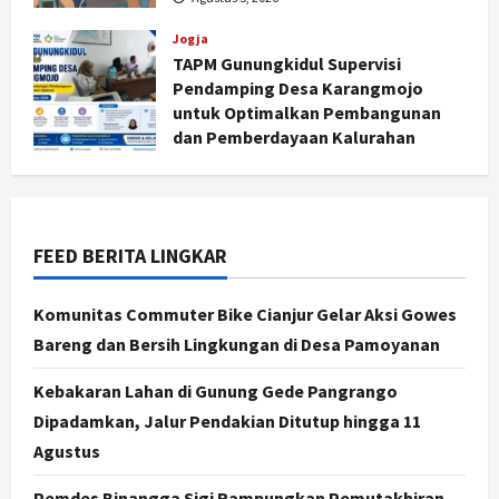
Jogja
TAPM Gunungkidul Supervisi
Pendamping Desa Karangmojo
untuk Optimalkan Pembangunan
dan Pemberdayaan Kalurahan
Jogja
Peringatan HUT ke-270 Kota
Agustus 5, 2026
Yogyakarta Digelar 2 Bulan, Fokus
pada UMKM dan Wisata
2
Agustus 7, 2026
FEED BERITA LINGKAR
Jogja
Dorong Ekonomi Lokal,
Komunitas Commuter Bike Cianjur Gelar Aksi Gowes
Gunungkidul Gelar Open Sepatu
Bareng dan Bersih Lingkungan di Desa Pamoyanan
Roda di Pantai Sepanjang
3
Agustus 7, 2026
Kebakaran Lahan di Gunung Gede Pangrango
Dipadamkan, Jalur Pendakian Ditutup hingga 11
Politik
Agustus
Cagar Budaya RSUD Soewondo Jadi
Sorotan, Hasil Kajian Tim Provinsi
Pemdes Binangga Sigi Rampungkan Pemutakhiran