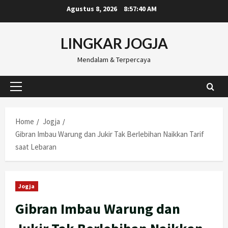
Skip
Agustus 8, 2026
8:57:41 AM
to
content
LINGKAR JOGJA
Mendalam & Terpercaya
Primary
Menu
Home
Jogja
Gibran Imbau Warung dan Jukir Tak Berlebihan Naikkan Tarif
saat Lebaran
Jogja
Gibran Imbau Warung dan