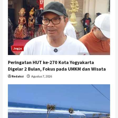
a
t
i
o
n
Jogja
Peringatan HUT ke-270 Kota Yogyakarta
Digelar 2 Bulan, Fokus pada UMKM dan Wisata
Redaksi
Agustus 7, 2026