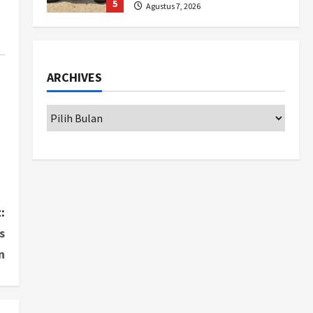
5
Agustus 7, 2026
Politik
Hari Jadi Pati ke-703 Jadi
Momentum Kemajuan, Ini
ARCHIVES
Pesan Ali Badrudin
1
Agustus 8, 2026
Jogja
Peringatan HUT ke-270 Kota
Yogyakarta Digelar 2 Bulan,
Fokus pada UMKM dan Wisata
2
Agustus 7, 2026
:
Jogja
Dorong Ekonomi Lokal,
s
Gunungkidul Gelar Open
n
Sepatu Roda di Pantai
Sepanjang
3
Agustus 7, 2026
Politik