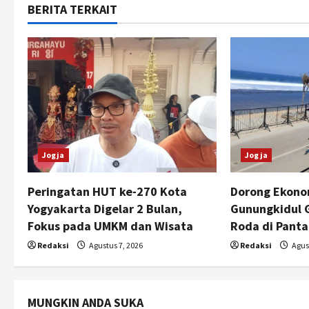
BERITA TERKAIT
n
a
v
i
g
Jogja
Jogja
a
t
Peringatan HUT ke-270 Kota
Dorong Ekono
Yogyakarta Digelar 2 Bulan,
Gunungkidul 
i
Fokus pada UMKM dan Wisata
Roda di Panta
o
Redaksi
Agustus 7, 2026
Redaksi
Agust
n
MUNGKIN ANDA SUKA