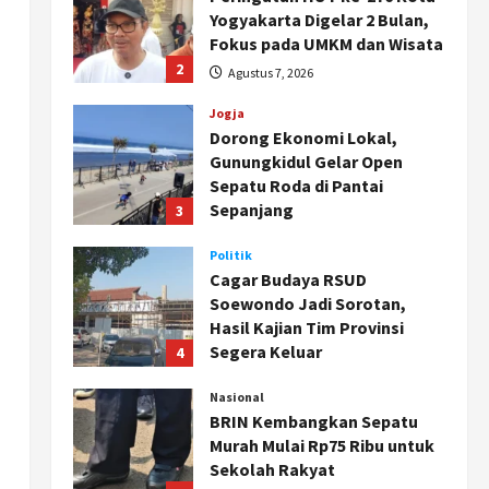
Yogyakarta Digelar 2 Bulan,
Fokus pada UMKM dan Wisata
2
Agustus 7, 2026
Jogja
Dorong Ekonomi Lokal,
Gunungkidul Gelar Open
Sepatu Roda di Pantai
Sepanjang
3
Agustus 7, 2026
Politik
Cagar Budaya RSUD
Soewondo Jadi Sorotan,
Hasil Kajian Tim Provinsi
Segera Keluar
4
Agustus 7, 2026
Nasional
BRIN Kembangkan Sepatu
Murah Mulai Rp75 Ribu untuk
Sekolah Rakyat