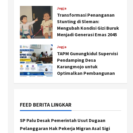
Agustus 6, 2026
Jogja
Transformasi Penanganan
Stunting di Sleman:
Mengubah Kondisi Gizi Buruk
Menjadi Generasi Emas 2045
Agustus 5, 2026
Jogja
TAPM Gunungkidul Supervisi
Pendamping Desa
Jogja
Karangmojo untuk
Peringatan HUT ke-270 Kota
Optimalkan Pembangunan
Yogyakarta Digelar 2 Bulan,
dan Pemberdayaan
Fokus pada UMKM dan Wisata
Kalurahan
2
Agustus 7, 2026
Agustus 5, 2026
FEED BERITA LINGKAR
Jogja
Dorong Ekonomi Lokal,
Gunungkidul Gelar Open
SP Palu Desak Pemerintah Usut Dugaan
Sepatu Roda di Pantai
Pelanggaran Hak Pekerja Migran Asal Sigi
Sepanjang
3