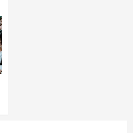
Cagar Budaya RSUD
Soewondo Jadi Sorotan,
Hasil Kajian Tim Provinsi
Segera Keluar
4
Agustus 7, 2026
Nasional
BRIN Kembangkan Sepatu
Murah Mulai Rp75 Ribu untuk
Sekolah Rakyat
5
Agustus 7, 2026