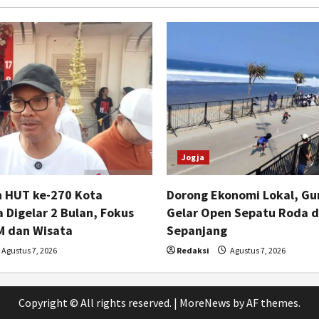
Jogja
n HUT ke-270 Kota
Dorong Ekonomi Lokal, Gu
 Digelar 2 Bulan, Fokus
Gelar Open Sepatu Roda d
 dan Wisata
Sepanjang
Agustus 7, 2026
Redaksi
Agustus 7, 2026
Copyright © All rights reserved.
|
MoreNews
by AF themes.