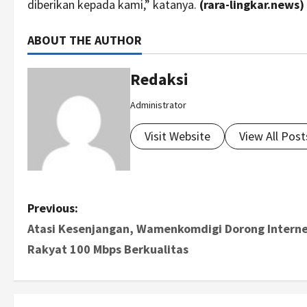
diberikan kepada kami,” katanya.
(rara-lingkar.news)
ABOUT THE AUTHOR
Redaksi
Administrator
Visit Website
View All Post
P
Previous:
Atasi Kesenjangan, Wamenkomdigi Dorong Intern
o
Rakyat 100 Mbps Berkualitas
s
t