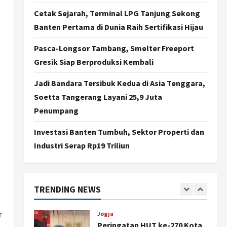
Agustus 7, 2026
Cetak Sejarah, Terminal LPG Tanjung Sekong
Politik
Banten Pertama di Dunia Raih Sertifikasi Hijau
Cagar Budaya RSUD
Soewondo Jadi Sorotan,
Pasca-Longsor Tambang, Smelter Freeport
Hasil Kajian Tim Provinsi
Segera Keluar
Gresik Siap Berproduksi Kembali
4
Agustus 7, 2026
Jadi Bandara Tersibuk Kedua di Asia Tenggara,
Nasional
BRIN Kembangkan Sepatu
Soetta Tangerang Layani 25,9 Juta
Murah Mulai Rp75 Ribu untuk
Penumpang
Sekolah Rakyat
5
Agustus 7, 2026
Investasi Banten Tumbuh, Sektor Properti dan
Industri Serap Rp19 Triliun
Politik
Hari Jadi Pati ke-703 Jadi
Momentum Kemajuan, Ini
Pesan Ali Badrudin
TRENDING NEWS
1
Agustus 8, 2026
r
Jogja
Peringatan HUT ke-270 Kota