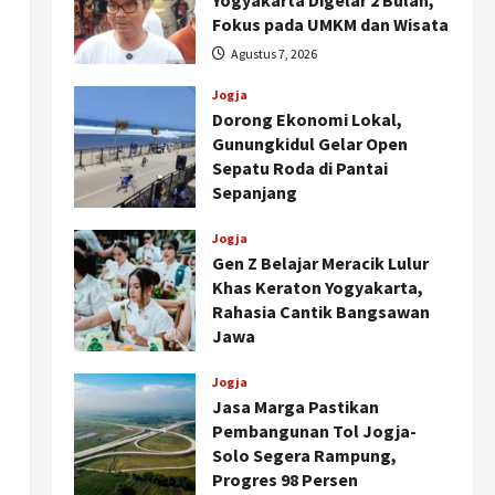
Yogyakarta Digelar 2 Bulan,
Fokus pada UMKM dan Wisata
Agustus 7, 2026
Jogja
Dorong Ekonomi Lokal,
Gunungkidul Gelar Open
Sepatu Roda di Pantai
Sepanjang
Agustus 7, 2026
Jogja
Gen Z Belajar Meracik Lulur
Khas Keraton Yogyakarta,
Rahasia Cantik Bangsawan
Jawa
Agustus 6, 2026
Jogja
Jasa Marga Pastikan
Pembangunan Tol Jogja-
Solo Segera Rampung,
Progres 98 Persen