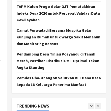
Stunting di Sleman:
Mengubah Kondisi Gizi Buruk
TAPM Kulon Progo Gelar OJT Pemutakhiran
Menjadi Generasi Emas 2045
3
Indeks Desa 2026 untuk Percepat Validasi Data
Agustus 5, 2026
Kewilayahan
Jogja
TAPM Gunungkidul Supervisi
Camat Purwadadi Bersama Muspika Gelar
Pendamping Desa
Kunjungan Rumah untuk Warga Sakit Menahun
Karangmojo untuk
Optimalkan Pembangunan
dan Monitoring Bansos
4
dan Pemberdayaan
Pendamping Desa Tinjau Posyandu di Tanah
Kalurahan
Nasional
Kasus Eks Jampidsus Febrie
n
Merah, Pastikan Distribusi PMT Optimal Tekan
Agustus 5, 2026
Adriansyah Diminta Diusut
Angka Stunting
Tuntas, Pengamat Dorong
Reformasi Kejaksaan
5
Pemdes Uha-Uhangon Salurkan BLT Dana Desa
Agustus 5, 2026
kepada 18 Keluarga Penerima Manfaat
Politik
Karwito Komitmen Perbaikan
Jalan Desa Sidomukti dengan
Cor Beton Bertahap
TRENDING NEWS
1
Agustus 6, 2026