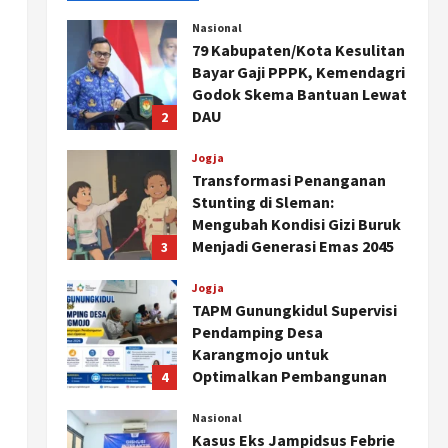
Nasional
79 Kabupaten/Kota Kesulitan
Bayar Gaji PPPK, Kemendagri
Godok Skema Bantuan Lewat
DAU
2
Agustus 6, 2026
Jogja
Transformasi Penanganan
Stunting di Sleman:
Mengubah Kondisi Gizi Buruk
Menjadi Generasi Emas 2045
3
Agustus 5, 2026
Jogja
TAPM Gunungkidul Supervisi
Pendamping Desa
Karangmojo untuk
Optimalkan Pembangunan
4
dan Pemberdayaan
Kalurahan
Nasional
Kasus Eks Jampidsus Febrie
Agustus 5, 2026