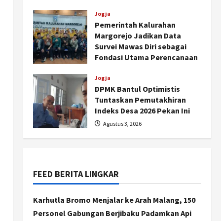
Agustus 4, 2026
Jogja
Pemerintah Kalurahan
Margorejo Jadikan Data
Survei Mawas Diri sebagai
Fondasi Utama Perencanaan
Program Kesehatan
Jogja
Agustus 3, 2026
DPMK Bantul Optimistis
Tuntaskan Pemutakhiran
Indeks Desa 2026 Pekan Ini
Agustus 3, 2026
Nasional
79 Kabupaten/Kota Kesulitan
Bayar Gaji PPPK, Kemendagri
Godok Skema Bantuan Lewat
FEED BERITA LINGKAR
DAU
2
Agustus 6, 2026
Karhutla Bromo Menjalar ke Arah Malang, 150
Jogja
Transformasi Penanganan
Personel Gabungan Berjibaku Padamkan Api