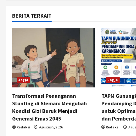
t
BERITA TERKAIT
n
a
v
i
g
Jogja
Jogja
a
t
Transformasi Penanganan
TAPM Gunungk
Stunting di Sleman: Mengubah
Pendamping D
i
Kondisi Gizi Buruk Menjadi
untuk Optim
Generasi Emas 2045
dan Pemberda
o
Redaksi
Agustus 5, 2026
Redaksi
Agust
n