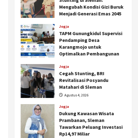
Stunting di Sleman:
Mengubah Kondisi Gizi Buruk
Menjadi Generasi Emas 2045
Agustus 5, 2026
Jogja
TAPM Gunungkidul Supervisi
Pendamping Desa
Karangmojo untuk
Optimalkan Pembangunan
dan Pemberdayaan
Kalurahan
Jogja
Cegah Stunting, BRI
Agustus 5, 2026
Revitalisasi Posyandu
Matahari di Sleman
Agustus 4, 2026
Jogja
Dukung Kawasan Wisata
Prambanan, Sleman
Tawarkan Peluang Investasi
Rp14,97 Miliar