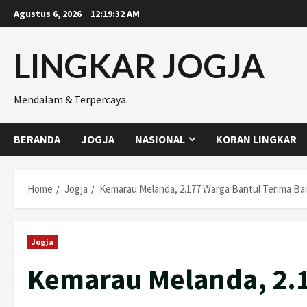
Skip
Agustus 6, 2026
12:19:33 AM
to
content
LINGKAR JOGJA
Mendalam & Terpercaya
BERANDA
JOGJA
NASIONAL
KORAN LINGKAR
Home
Jogja
Kemarau Melanda, 2.177 Warga Bantul Terima Ban
Jogja
Kemarau Melanda, 2.1