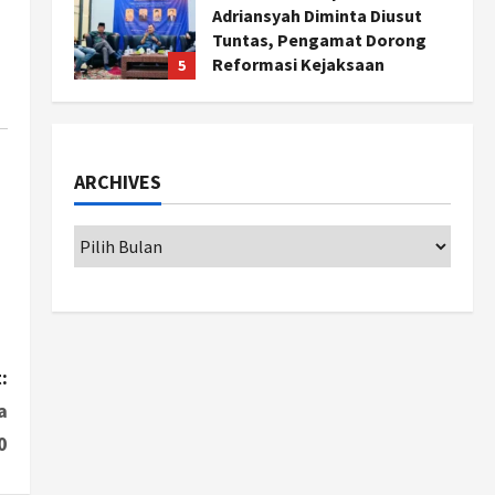
Adriansyah Diminta Diusut
Tuntas, Pengamat Dorong
Reformasi Kejaksaan
5
Agustus 5, 2026
Politik
Karwito Komitmen Perbaikan
Jalan Desa Sidomukti dengan
ARCHIVES
Cor Beton Bertahap
1
Agustus 6, 2026
Nasional
79 Kabupaten/Kota Kesulitan
Bayar Gaji PPPK, Kemendagri
Godok Skema Bantuan Lewat
DAU
2
:
Agustus 6, 2026
Jogja
a
Transformasi Penanganan
0
Stunting di Sleman:
Mengubah Kondisi Gizi Buruk