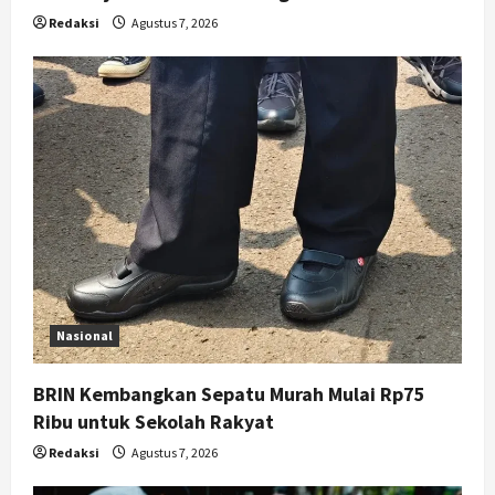
Agustus 6, 2026
Redaksi
Agustus 7, 2026
Nasional
BRIN Kembangkan Sepatu Murah Mulai Rp75
Ribu untuk Sekolah Rakyat
Redaksi
Agustus 7, 2026