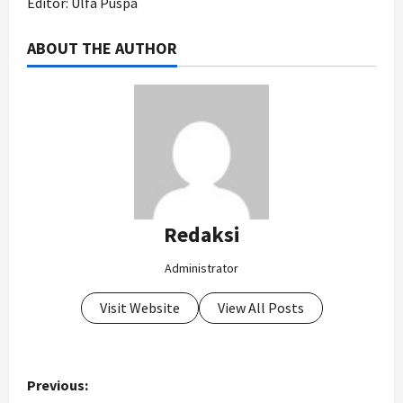
Editor: Ulfa Puspa
ABOUT THE AUTHOR
Redaksi
Administrator
Visit Website
View All Posts
P
Previous: