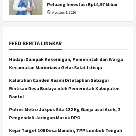
Nasional
Peluang Investasi Rp14,97 Miliar
BRIN Kembangkan Sepatu Murah
Agustus 4, 2026
Mulai Rp75 Ribu untuk Sekolah
Rakyat
2
Agustus 7, 2026
FEED BERITA LINGKAR
Jogja
Gen Z Belajar Meracik Lulur Khas
Keraton Yogyakarta, Rahasia
Hadapi Dampak Kekeringan, Pemerintah dan Warga
Cantik Bangsawan Jawa
Kecamatan Marioriawa Gelar Salat Istisqa
3
Agustus 6, 2026
Kalurahan Canden Resmi Ditetapkan Sebagai
Jogja
Rintisan Desa Budaya oleh Pemerintah Kabupaten
Jasa Marga Pastikan Pembangunan
Tol Jogja-Solo Segera Rampung,
Bantul
Progres 98 Persen
Polres Metro Jakpus Sita 132 Kg Ganja asal Aceh, 2
4
Agustus 6, 2026
Pengendali Jaringan Masuk DPO
Politik
Karwito Komitmen Perbaikan Jalan
Kejar Target 106 Desa Mandiri, TPP Lombok Tengah
Desa Sidomukti dengan Cor Beton