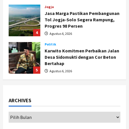
Jogja
Jasa Marga Pastikan Pembangunan
Tol Jogja-Solo Segera Rampung,
Progres 98 Persen
4
Agustus 6, 2026
Politik
Karwito Komitmen Perbaikan Jalan
Desa Sidomukti dengan Cor Beton
Bertahap
5
Agustus 6, 2026
Politik
Cagar Budaya RSUD Soewondo Jadi
Sorotan, Hasil Kajian Tim Provinsi
ARCHIVES
Segera Keluar
1
Agustus 7, 2026
Nasional
BRIN Kembangkan Sepatu Murah