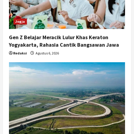
o
n
Jogja
Gen Z Belajar Meracik Lulur Khas Keraton
Yogyakarta, Rahasia Cantik Bangsawan Jawa
Redaksi
Agustus 6, 2026