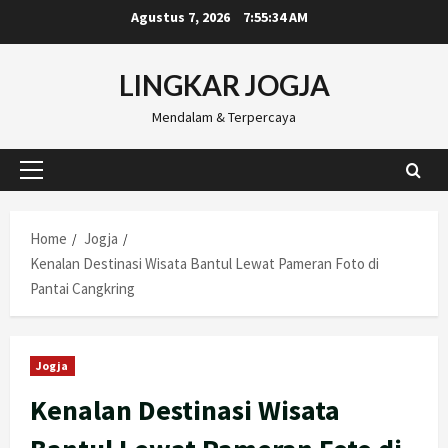
Skip
Agustus 7, 2026
7:55:35 AM
to
content
LINGKAR JOGJA
Mendalam & Terpercaya
Primary
Menu
Home
Jogja
Kenalan Destinasi Wisata Bantul Lewat Pameran Foto di
Pantai Cangkring
Jogja
Kenalan Destinasi Wisata