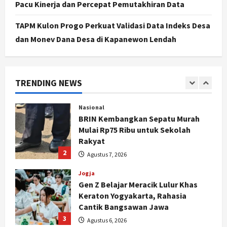
Pacu Kinerja dan Percepat Pemutakhiran Data
Bertahap
5
Agustus 6, 2026
TAPM Kulon Progo Perkuat Validasi Data Indeks Desa
dan Monev Dana Desa di Kapanewon Lendah
Politik
Cagar Budaya RSUD Soewondo Jadi
Sorotan, Hasil Kajian Tim Provinsi
Segera Keluar
TRENDING NEWS
1
Agustus 7, 2026
Nasional
BRIN Kembangkan Sepatu Murah
Mulai Rp75 Ribu untuk Sekolah
Rakyat
2
Agustus 7, 2026
Jogja
Gen Z Belajar Meracik Lulur Khas
Keraton Yogyakarta, Rahasia
Cantik Bangsawan Jawa
3
Agustus 6, 2026