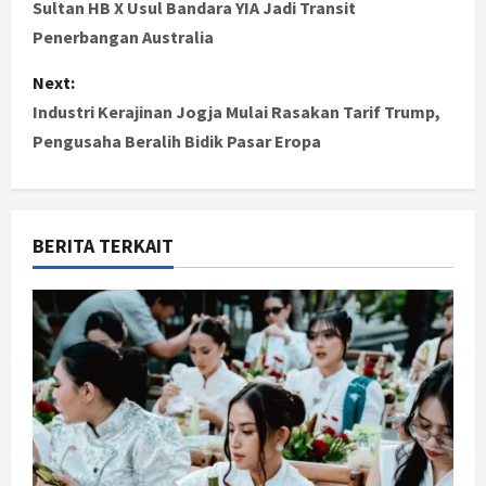
o
Sultan HB X Usul Bandara YIA Jadi Transit
Penerbangan Australia
s
Next:
t
Industri Kerajinan Jogja Mulai Rasakan Tarif Trump,
Pengusaha Beralih Bidik Pasar Eropa
n
a
v
BERITA TERKAIT
i
g
a
t
i