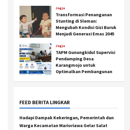
Agustus 6, 2026
Jogja
Transformasi Penanganan
Stunting di Sleman:
Mengubah Kondisi Gizi Buruk
Menjadi Generasi Emas 2045
Agustus 5, 2026
Jogja
TAPM Gunungkidul Supervisi
Pendamping Desa
Karangmojo untuk
Optimalkan Pembangunan
dan Pemberdayaan
Kalurahan
Jogja
Agustus 5, 2026
Peringatan HUT ke-270 Kota
Yogyakarta Digelar 2 Bulan,
FEED BERITA LINGKAR
Fokus pada UMKM dan Wisata
2
Agustus 7, 2026
Hadapi Dampak Kekeringan, Pemerintah dan
Warga Kecamatan Marioriawa Gelar Salat
Jogja