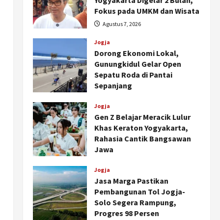
Yogyakarta Digelar 2 Bulan,
Fokus pada UMKM dan Wisata
Agustus 7, 2026
Jogja
Dorong Ekonomi Lokal,
Gunungkidul Gelar Open
Sepatu Roda di Pantai
Sepanjang
Agustus 7, 2026
Jogja
Gen Z Belajar Meracik Lulur
Khas Keraton Yogyakarta,
Rahasia Cantik Bangsawan
Jawa
Agustus 6, 2026
Jogja
Jasa Marga Pastikan
Pembangunan Tol Jogja-
Solo Segera Rampung,
Progres 98 Persen