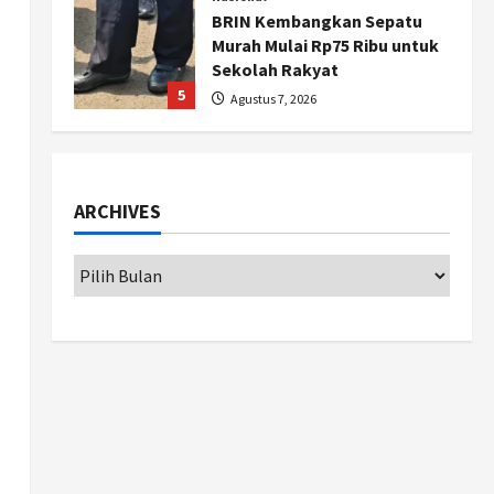
BRIN Kembangkan Sepatu
Murah Mulai Rp75 Ribu untuk
Sekolah Rakyat
5
Agustus 7, 2026
Politik
Hari Jadi Pati ke-703 Jadi
Momentum Kemajuan, Ini
ARCHIVES
Pesan Ali Badrudin
1
Agustus 8, 2026
Jogja
Peringatan HUT ke-270 Kota
Yogyakarta Digelar 2 Bulan,
Fokus pada UMKM dan Wisata
2
Agustus 7, 2026
Jogja
Dorong Ekonomi Lokal,
Gunungkidul Gelar Open