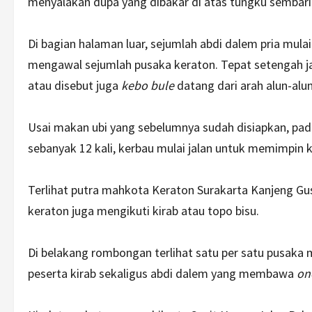
menyalakan dupa yang dibakar di atas tungku sembari
Di bagian halaman luar, sejumlah abdi dalem pria mul
mengawal sejumlah pusaka keraton. Tepat setengah ja
atau disebut juga
kebo bule
datang dari arah alun-alun
Usai makan ubi yang sebelumnya sudah disiapkan, pad
sebanyak 12 kali, kerbau mulai jalan untuk memimpin 
Terlihat putra mahkota Keraton Surakarta Kanjeng G
keraton juga mengikuti kirab atau topo bisu.
Di belakang rombongan terlihat satu per satu pusaka 
peserta kirab sekaligus abdi dalem yang membawa
on