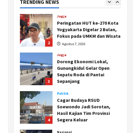
TRENDING NEWS
1
Agustus 8, 2026
Jogja
Peringatan HUT ke-270 Kota
Yogyakarta Digelar 2 Bulan,
Fokus pada UMKM dan Wisata
2
Agustus 7, 2026
Jogja
Dorong Ekonomi Lokal,
Gunungkidul Gelar Open
Sepatu Roda di Pantai
Sepanjang
3
Agustus 7, 2026
Politik
Cagar Budaya RSUD
Soewondo Jadi Sorotan,
Hasil Kajian Tim Provinsi
Segera Keluar
4
Agustus 7, 2026
Nasional