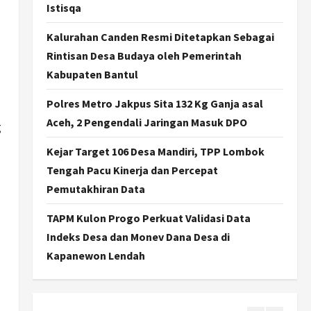
Dorong Ekonomi Lokal,
Istisqa
Gunungkidul Gelar Open
Sepatu Roda di Pantai
Kalurahan Canden Resmi Ditetapkan Sebagai
Sepanjang
3
Rintisan Desa Budaya oleh Pemerintah
Agustus 7, 2026
Kabupaten Bantul
Politik
Cagar Budaya RSUD
Polres Metro Jakpus Sita 132 Kg Ganja asal
Soewondo Jadi Sorotan,
Aceh, 2 Pengendali Jaringan Masuk DPO
Hasil Kajian Tim Provinsi
g
Segera Keluar
4
Kejar Target 106 Desa Mandiri, TPP Lombok
Agustus 7, 2026
Tengah Pacu Kinerja dan Percepat
Nasional
BRIN Kembangkan Sepatu
Pemutakhiran Data
Murah Mulai Rp75 Ribu untuk
Sekolah Rakyat
TAPM Kulon Progo Perkuat Validasi Data
5
Agustus 7, 2026
Indeks Desa dan Monev Dana Desa di
Kapanewon Lendah
Politik
Hari Jadi Pati ke-703 Jadi
Momentum Kemajuan, Ini
Pesan Ali Badrudin