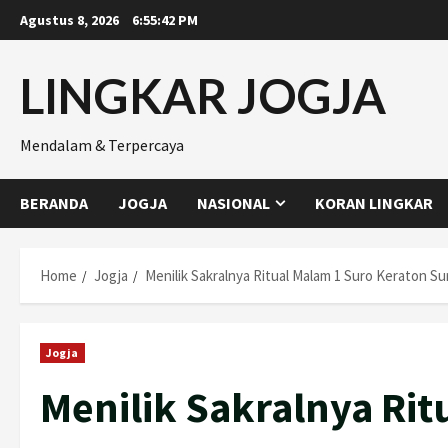
Skip
Agustus 8, 2026
6:55:42 PM
to
content
LINGKAR JOGJA
Mendalam & Terpercaya
BERANDA
JOGJA
NASIONAL
KORAN LINGKAR
Home
Jogja
Menilik Sakralnya Ritual Malam 1 Suro Keraton S
Jogja
Menilik Sakralnya Rit