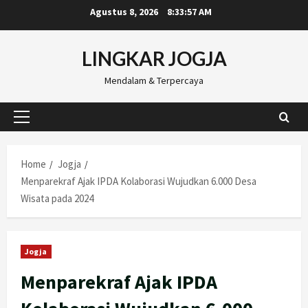
Skip
Agustus 8, 2026
8:33:58 AM
to
content
LINGKAR JOGJA
Mendalam & Terpercaya
Primary
Menu
Home
Jogja
Menparekraf Ajak IPDA Kolaborasi Wujudkan 6.000 Desa
Wisata pada 2024
Jogja
Menparekraf Ajak IPDA