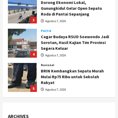
Cagar Budaya RSUD Soewondo Jadi
Sorotan, Hasil Kajian Tim Provinsi
Segera Keluar
4
Agustus 7, 2026
Nasional
BRIN Kembangkan Sepatu Murah
Mulai Rp75 Ribu untuk Sekolah
Rakyat
5
Agustus 7, 2026
Politik
Hari Jadi Pati ke-703 Jadi
Momentum Kemajuan, Ini Pesan Ali
Badrudin
1
Agustus 8, 2026
Jogja
Peringatan HUT ke-270 Kota
Yogyakarta Digelar 2 Bulan, Fokus
ARCHIVES
pada UMKM dan Wisata