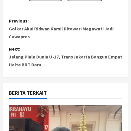
P
Previous:
o
Golkar Akui Ridwan Kamil Ditawari Megawati Jadi
Cawapres
s
Next:
t
Jelang Piala Dunia U-17, TransJakarta Bangun Empat
Halte BRT Baru
n
a
v
BERITA TERKAIT
i
g
a