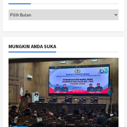
2
Agustus 7, 2026
Jogja
Dorong Ekonomi Lokal,
Gunungkidul Gelar Open Sepatu
Roda di Pantai Sepanjang
3
Agustus 7, 2026
MUNGKIN ANDA SUKA
Politik
Cagar Budaya RSUD Soewondo Jadi
Sorotan, Hasil Kajian Tim Provinsi
Segera Keluar
4
Agustus 7, 2026
Nasional
BRIN Kembangkan Sepatu Murah
Mulai Rp75 Ribu untuk Sekolah
Rakyat
5
Agustus 7, 2026