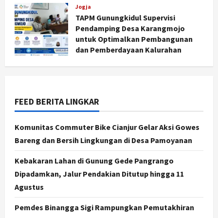
Jogja
Yogyakarta Digelar 2 Bulan, Fokus
TAPM Gunungkidul Supervisi
pada UMKM dan Wisata
Pendamping Desa Karangmojo
2
Agustus 7, 2026
untuk Optimalkan Pembangunan
dan Pemberdayaan Kalurahan
Jogja
Dorong Ekonomi Lokal,
Agustus 5, 2026
Gunungkidul Gelar Open Sepatu
Roda di Pantai Sepanjang
3
Agustus 7, 2026
FEED BERITA LINGKAR
Politik
Cagar Budaya RSUD Soewondo Jadi
Komunitas Commuter Bike Cianjur Gelar Aksi Gowes
Sorotan, Hasil Kajian Tim Provinsi
Bareng dan Bersih Lingkungan di Desa Pamoyanan
Segera Keluar
4
Kebakaran Lahan di Gunung Gede Pangrango
Agustus 7, 2026
Dipadamkan, Jalur Pendakian Ditutup hingga 11
Nasional
Agustus
BRIN Kembangkan Sepatu Murah
Mulai Rp75 Ribu untuk Sekolah
Pemdes Binangga Sigi Rampungkan Pemutakhiran
Rakyat