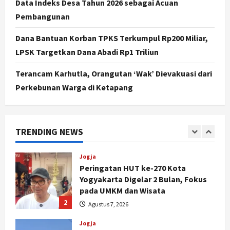
Data Indeks Desa Tahun 2026 sebagai Acuan
5
Agustus 7, 2026
Pembangunan
Politik
Hari Jadi Pati ke-703 Jadi
Dana Bantuan Korban TPKS Terkumpul Rp200 Miliar,
Momentum Kemajuan, Ini Pesan Ali
LPSK Targetkan Dana Abadi Rp1 Triliun
Badrudin
1
Agustus 8, 2026
Terancam Karhutla, Orangutan ‘Wak’ Dievakuasi dari
Perkebunan Warga di Ketapang
Jogja
Peringatan HUT ke-270 Kota
Yogyakarta Digelar 2 Bulan, Fokus
pada UMKM dan Wisata
TRENDING NEWS
2
Agustus 7, 2026
Jogja
Dorong Ekonomi Lokal,
Gunungkidul Gelar Open Sepatu
Roda di Pantai Sepanjang
3
Agustus 7, 2026
Politik