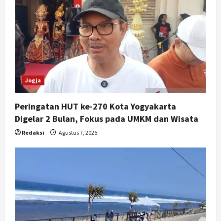
t
i
o
n
Jogja
Peringatan HUT ke-270 Kota Yogyakarta
Digelar 2 Bulan, Fokus pada UMKM dan Wisata
Redaksi
Agustus 7, 2026