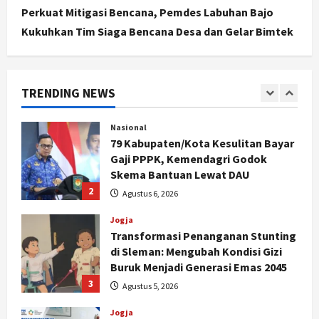
1
Agustus 6, 2026
Perkuat Mitigasi Bencana, Pemdes Labuhan Bajo
Kukuhkan Tim Siaga Bencana Desa dan Gelar Bimtek
Nasional
79 Kabupaten/Kota Kesulitan Bayar
Gaji PPPK, Kemendagri Godok
Skema Bantuan Lewat DAU
TRENDING NEWS
2
Agustus 6, 2026
Jogja
Transformasi Penanganan Stunting
di Sleman: Mengubah Kondisi Gizi
Buruk Menjadi Generasi Emas 2045
3
Agustus 5, 2026
Jogja
TAPM Gunungkidul Supervisi
Pendamping Desa Karangmojo
untuk Optimalkan Pembangunan
dan Pemberdayaan Kalurahan
4
Agustus 5, 2026
Nasional