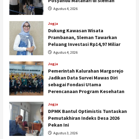
Posyandu Matahari di Sleman
Agustus 4, 2026
Jogja
Dukung Kawasan Wisata
Prambanan, Sleman Tawarkan
Peluang Investasi Rp14,97 Miliar
Agustus 4, 2026
Jogja
Pemerintah Kalurahan Margorejo
Jadikan Data Survei Mawas Diri
sebagai Fondasi Utama
Perencanaan Program Kesehatan
Nasional
79 Kabupaten/Kota Kesulitan Bayar
Agustus 3, 2026
Jogja
Gaji PPPK, Kemendagri Godok
DPMK Bantul Optimistis Tuntaskan
Skema Bantuan Lewat DAU
Pemutakhiran Indeks Desa 2026
2
Agustus 6, 2026
Pekan Ini
Jogja
Agustus 3, 2026
Transformasi Penanganan Stunting