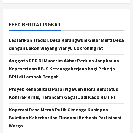
di Sleman: Mengubah Kondisi Gizi
Buruk Menjadi Generasi Emas 2045
3
Agustus 5, 2026
FEED BERITA LINGKAR
Jogja
TAPM Gunungkidul Supervisi
Lestarikan Tradisi, Desa Karangwuni Gelar Merti Desa
Pendamping Desa Karangmojo
dengan Lakon Wayang Wahyu Cokroningrat
untuk Optimalkan Pembangunan
dan Pemberdayaan Kalurahan
4
Anggota DPR RI Muazzim Akbar Perluas Jangkauan
Agustus 5, 2026
Kepesertaan BPJS Ketenagakerjaan bagi Pekerja
Nasional
BPU di Lombok Tengah
Kasus Eks Jampidsus Febrie
Adriansyah Diminta Diusut Tuntas,
Proyek Rehabilitasi Pasar Ngawen Blora Berstatus
Pengamat Dorong Reformasi
Kejaksaan
Kontrak Kritis, Terancam Gagal Jadi Kado HUT RI
5
Agustus 5, 2026
Koperasi Desa Merah Putih Cimenga Kuningan
Politik
Karwito Komitmen Perbaikan Jalan
Buktikan Keberhasilan Ekonomi Berbasis Partisipasi
Desa Sidomukti dengan Cor Beton
Warga
Bertahap