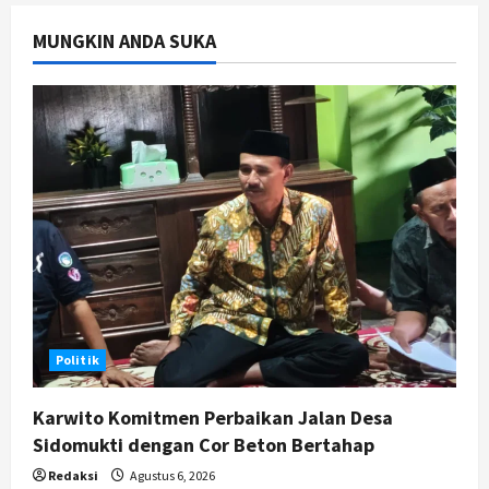
3
Agustus 5, 2026
MUNGKIN ANDA SUKA
Jogja
TAPM Gunungkidul Supervisi
Pendamping Desa Karangmojo
untuk Optimalkan Pembangunan
dan Pemberdayaan Kalurahan
4
Agustus 5, 2026
Nasional
Kasus Eks Jampidsus Febrie
Adriansyah Diminta Diusut Tuntas,
Pengamat Dorong Reformasi
Kejaksaan
5
Agustus 5, 2026
Politik
Karwito Komitmen Perbaikan Jalan Desa
Sidomukti dengan Cor Beton Bertahap
Redaksi
Agustus 6, 2026