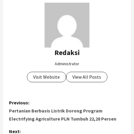
Redaksi
Administrator
Visit Website
View All Posts
P
Previous:
o
Pertanian Berbasis Listrik Dorong Program
Electrifying Agriculture PLN Tumbuh 22,28 Persen
s
Next: