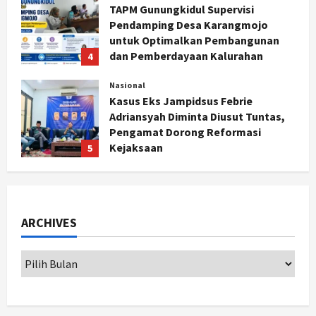
Kasus Eks Jampidsus Febrie
Adriansyah Diminta Diusut Tuntas,
Pengamat Dorong Reformasi
Kejaksaan
5
Agustus 5, 2026
Politik
Karwito Komitmen Perbaikan Jalan
Desa Sidomukti dengan Cor Beton
Bertahap
1
Agustus 6, 2026
Nasional
79 Kabupaten/Kota Kesulitan Bayar
Gaji PPPK, Kemendagri Godok
ARCHIVES
Skema Bantuan Lewat DAU
2
Agustus 6, 2026
Jogja
Transformasi Penanganan Stunting
di Sleman: Mengubah Kondisi Gizi
Buruk Menjadi Generasi Emas 2045