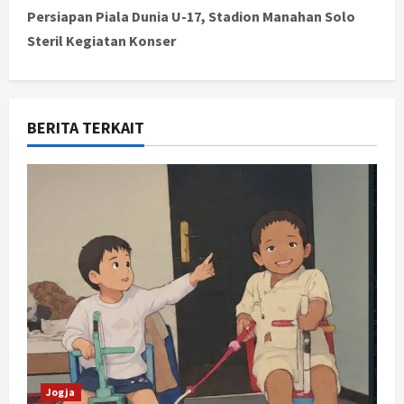
t
Persiapan Piala Dunia U-17, Stadion Manahan Solo
Steril Kegiatan Konser
n
a
v
BERITA TERKAIT
i
g
a
t
i
o
n
Jogja