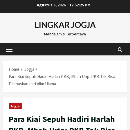
Skip
Agustus 6, 2026
12:52:26 PM
to
content
LINGKAR JOGJA
Mendalam & Terpercaya
Primary
Menu
Home
Jogja
Para Kiai Sepuh Hadiri Harlah PKB, Mbah Urip: PKB Tak Bisa
Dilepaskan dari Alim Ulama
Jogja
Para Kiai Sepuh Hadiri Harlah