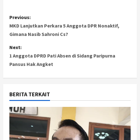
P
Previous:
o
MKD Lanjutkan Perkara 5 Anggota DPR Nonaktif,
Gimana Nasib Sahroni Cs?
s
Next:
t
1 Anggota DPRD Pati Absen di Sidang Paripurna
Pansus Hak Angket
n
a
v
BERITA TERKAIT
i
g
a