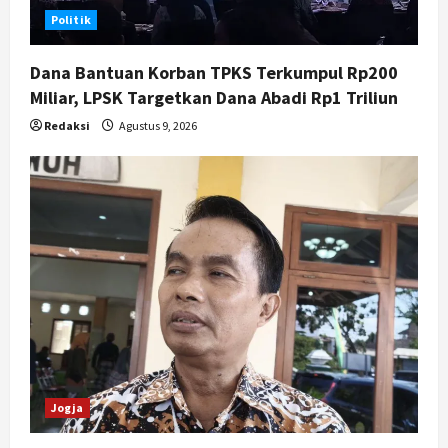
Peringatan HUT ke-270 Kota
Politik
Yogyakarta Digelar 2 Bulan, Fokus
pada UMKM dan Wisata
Dana Bantuan Korban TPKS Terkumpul Rp200
5
Agustus 7, 2026
Miliar, LPSK Targetkan Dana Abadi Rp1 Triliun
Redaksi
Agustus 9, 2026
Jogja