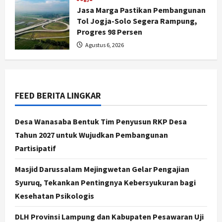
Jasa Marga Pastikan Pembangunan
Tol Jogja-Solo Segera Rampung,
Progres 98 Persen
Jogja
Agustus 6, 2026
Serapan Danais Bantul Capai 60
Persen, Pengadaan Gamelan Rp1,5
Miliar
2
Agustus 8, 2026
FEED BERITA LINGKAR
Jogja
Kapanewon Pajangan Rampungkan
Desa Wanasaba Bentuk Tim Penyusun RKP Desa
Verifikasi Indeks Desa 2026, 3
Tahun 2027 untuk Wujudkan Pembangunan
Kalurahan Raih Status Mandiri
Partisipatif
3
Agustus 8, 2026
Masjid Darussalam Mejingwetan Gelar Pengajian
Politik
Hari Jadi Pati ke-703 Jadi
Syuruq, Tekankan Pentingnya Kebersyukuran bagi
Momentum Kemajuan, Ini Pesan Ali
Kesehatan Psikologis
Badrudin
4
DLH Provinsi Lampung dan Kabupaten Pesawaran Uji
Agustus 8, 2026