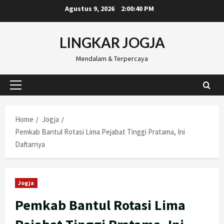
Skip
Agustus 9, 2026
2:00:41 PM
to
content
LINGKAR JOGJA
Mendalam & Terpercaya
Primary
Menu
Home
Jogja
Pemkab Bantul Rotasi Lima Pejabat Tinggi Pratama, Ini
Daftarnya
Jogja
Pemkab Bantul Rotasi Lima