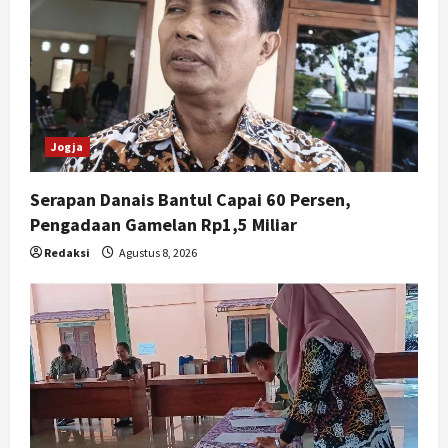
t
i
o
n
Jogja
Serapan Danais Bantul Capai 60 Persen,
Pengadaan Gamelan Rp1,5 Miliar
Redaksi
Agustus 8, 2026