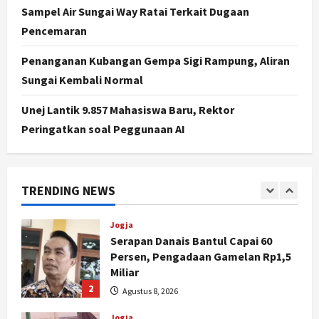
Sampel Air Sungai Way Ratai Terkait Dugaan
Jogja
Pencemaran
Peringatan HUT ke-270 Kota
Yogyakarta Digelar 2 Bulan, Fokus
Penanganan Kubangan Gempa Sigi Rampung, Aliran
pada UMKM dan Wisata
Sungai Kembali Normal
5
Agustus 7, 2026
Unej Lantik 9.857 Mahasiswa Baru, Rektor
Politik
Dana Bantuan Korban TPKS
Peringatkan soal Peggunaan AI
Terkumpul Rp200 Miliar, LPSK
Targetkan Dana Abadi Rp1 Triliun
1
Agustus 9, 2026
TRENDING NEWS
Jogja
Serapan Danais Bantul Capai 60
Persen, Pengadaan Gamelan Rp1,5
Miliar
2
Agustus 8, 2026
Jogja
Kapanewon Pajangan Rampungkan