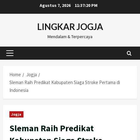
Skip
Agustus 7, 2026
11:37:21 PM
to
content
LINGKAR JOGJA
Mendalam & Terpercaya
Primary
Menu
Home
Jogja
Sleman Raih Predikat Kabupaten Siaga Stroke Pertama di
Indonesia
Jogja
Sleman Raih Predikat