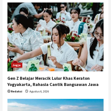
i
g
a
t
i
o
n
Jogja
Gen Z Belajar Meracik Lulur Khas Keraton
Yogyakarta, Rahasia Cantik Bangsawan Jawa
Redaksi
Agustus 6, 2026