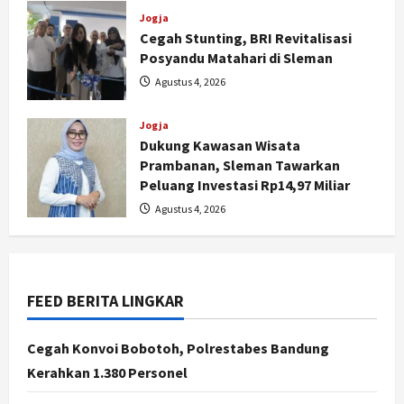
Jogja
Cegah Stunting, BRI Revitalisasi
Posyandu Matahari di Sleman
Agustus 4, 2026
Jogja
Dukung Kawasan Wisata
Nasional
Prambanan, Sleman Tawarkan
BRIN Kembangkan Sepatu Murah
Peluang Investasi Rp14,97 Miliar
Mulai Rp75 Ribu untuk Sekolah
Agustus 4, 2026
Rakyat
2
Agustus 7, 2026
Jogja
Gen Z Belajar Meracik Lulur Khas
FEED BERITA LINGKAR
Keraton Yogyakarta, Rahasia
Cantik Bangsawan Jawa
Cegah Konvoi Bobotoh, Polrestabes Bandung
3
Agustus 6, 2026
Kerahkan 1.380 Personel
Jogja