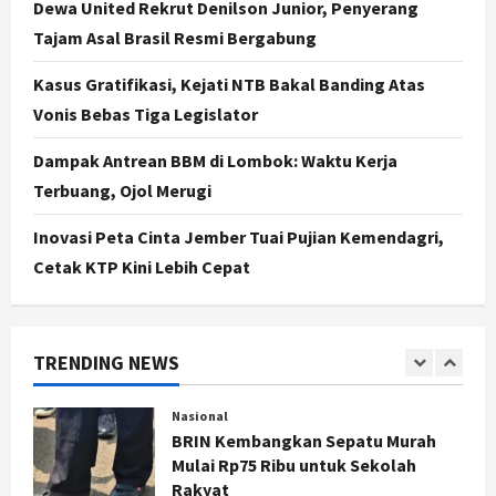
Dewa United Rekrut Denilson Junior, Penyerang
Jasa Marga Pastikan Pembangunan
Tol Jogja-Solo Segera Rampung,
Tajam Asal Brasil Resmi Bergabung
Progres 98 Persen
Kasus Gratifikasi, Kejati NTB Bakal Banding Atas
4
Agustus 6, 2026
Vonis Bebas Tiga Legislator
Politik
Karwito Komitmen Perbaikan Jalan
Dampak Antrean BBM di Lombok: Waktu Kerja
Desa Sidomukti dengan Cor Beton
Terbuang, Ojol Merugi
Bertahap
5
Agustus 6, 2026
Inovasi Peta Cinta Jember Tuai Pujian Kemendagri,
Cetak KTP Kini Lebih Cepat
Politik
Cagar Budaya RSUD Soewondo Jadi
Sorotan, Hasil Kajian Tim Provinsi
Segera Keluar
TRENDING NEWS
1
Agustus 7, 2026
Nasional
BRIN Kembangkan Sepatu Murah
Mulai Rp75 Ribu untuk Sekolah
Rakyat