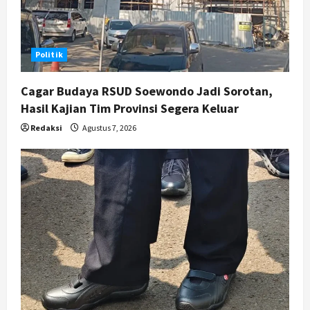
Progres 98 Persen
4
Agustus 6, 2026
Politik
Politik
Karwito Komitmen Perbaikan Jalan
Desa Sidomukti dengan Cor Beton
Cagar Budaya RSUD Soewondo Jadi Sorotan,
Bertahap
Hasil Kajian Tim Provinsi Segera Keluar
5
Agustus 6, 2026
Redaksi
Agustus 7, 2026