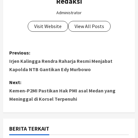
Redaksi
Administrator
Visit Website
View All Posts
P
Previous:
o
Irjen Kalingga Rendra Raharja Resmi Menjabat
Kapolda NTB Gantikan Edy Murbowo
s
Next:
t
Kemen-P2MI Pastikan Hak PMI asal Medan yang
Meninggal di Korsel Terpenuhi
n
a
v
BERITA TERKAIT