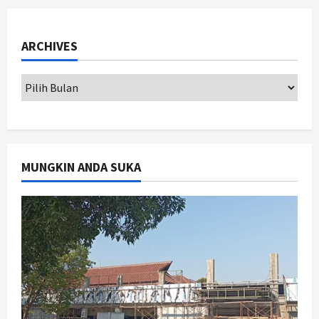
Cagar Budaya RSUD Soewondo Jadi
Sorotan, Hasil Kajian Tim Provinsi
ARCHIVES
Segera Keluar
1
Agustus 7, 2026
Nasional
BRIN Kembangkan Sepatu Murah
Mulai Rp75 Ribu untuk Sekolah
Rakyat
2
Agustus 7, 2026
MUNGKIN ANDA SUKA
Jogja
Gen Z Belajar Meracik Lulur Khas
Keraton Yogyakarta, Rahasia
Cantik Bangsawan Jawa
3
Agustus 6, 2026
Jogja
Jasa Marga Pastikan Pembangunan
Tol Jogja-Solo Segera Rampung,