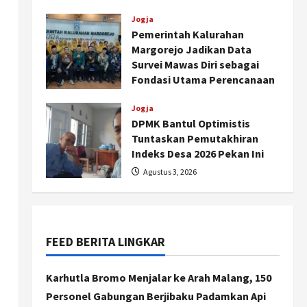
Agustus 4, 2026
Jogja
Pemerintah Kalurahan
Margorejo Jadikan Data
Survei Mawas Diri sebagai
Fondasi Utama Perencanaan
Program Kesehatan
Jogja
Agustus 3, 2026
DPMK Bantul Optimistis
Tuntaskan Pemutakhiran
Indeks Desa 2026 Pekan Ini
Agustus 3, 2026
Nasional
79 Kabupaten/Kota Kesulitan
Bayar Gaji PPPK, Kemendagri
Godok Skema Bantuan Lewat
FEED BERITA LINGKAR
DAU
2
Agustus 6, 2026
Karhutla Bromo Menjalar ke Arah Malang, 150
Jogja
Transformasi Penanganan
Personel Gabungan Berjibaku Padamkan Api