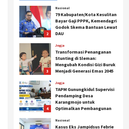
Nasional
79 Kabupaten/Kota Kesulitan
Bayar Gaji PPPK, Kemendagri
Godok Skema Bantuan Lewat
DAU
2
Agustus 6, 2026
Jogja
Transformasi Penanganan
Stunting di Sleman:
Mengubah Kondisi Gizi Buruk
Menjadi Generasi Emas 2045
3
Agustus 5, 2026
Jogja
TAPM Gunungkidul Supervisi
Pendamping Desa
Karangmojo untuk
Optimalkan Pembangunan
4
dan Pemberdayaan
Kalurahan
Nasional
Kasus Eks Jampidsus Febrie
Agustus 5, 2026