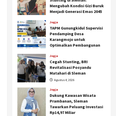
Stunting di Sleman:
Mengubah Kondisi Gizi Buruk
Menjadi Generasi Emas 2045
Agustus 5, 2026
Jogja
TAPM Gunungkidul Supervisi
Pendamping Desa
Karangmojo untuk
Optimalkan Pembangunan
dan Pemberdayaan
Kalurahan
Jogja
Cegah Stunting, BRI
Agustus 5, 2026
Revitalisasi Posyandu
Matahari di Sleman
Agustus 4, 2026
Jogja
Dukung Kawasan Wisata
Prambanan, Sleman
Tawarkan Peluang Investasi
Rp14,97 Miliar