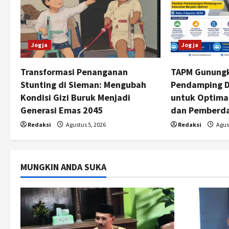
i
g
Jogja
Jogja
a
t
Transformasi Penanganan
TAPM Gunungk
Stunting di Sleman: Mengubah
Pendamping D
i
Kondisi Gizi Buruk Menjadi
untuk Optim
Generasi Emas 2045
dan Pemberda
o
Redaksi
Agustus 5, 2026
Redaksi
Agust
n
MUNGKIN ANDA SUKA