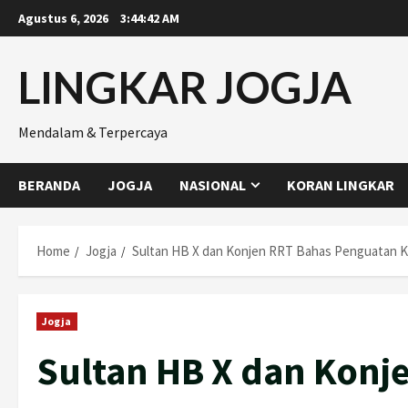
Skip
Agustus 6, 2026
3:44:43 AM
to
content
LINGKAR JOGJA
Mendalam & Terpercaya
BERANDA
JOGJA
NASIONAL
KORAN LINGKAR
Home
Jogja
Sultan HB X dan Konjen RRT Bahas Penguatan Ke
Jogja
Sultan HB X dan Konj