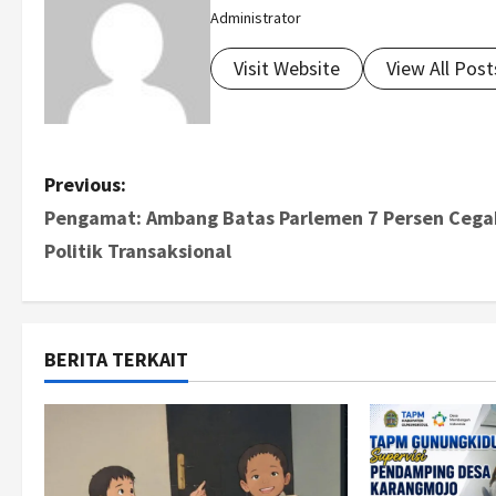
Administrator
Visit Website
View All Post
P
Previous:
Pengamat: Ambang Batas Parlemen 7 Persen Cega
o
Politik Transaksional
s
t
BERITA TERKAIT
n
a
v