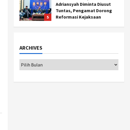
Adriansyah Diminta Diusut
Tuntas, Pengamat Dorong
Reformasi Kejaksaan
5
Agustus 5, 2026
Politik
Karwito Komitmen Perbaikan
Jalan Desa Sidomukti dengan
ARCHIVES
Cor Beton Bertahap
1
Agustus 6, 2026
Nasional
79 Kabupaten/Kota Kesulitan
Bayar Gaji PPPK, Kemendagri
Godok Skema Bantuan Lewat
DAU
2
Agustus 6, 2026
Jogja
Transformasi Penanganan
Stunting di Sleman:
Mengubah Kondisi Gizi Buruk