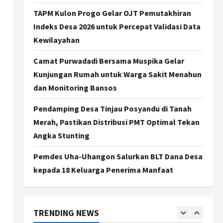
Stunting di Sleman:
Mengubah Kondisi Gizi Buruk
TAPM Kulon Progo Gelar OJT Pemutakhiran
Menjadi Generasi Emas 2045
3
Indeks Desa 2026 untuk Percepat Validasi Data
Agustus 5, 2026
Kewilayahan
Jogja
TAPM Gunungkidul Supervisi
Camat Purwadadi Bersama Muspika Gelar
Pendamping Desa
Kunjungan Rumah untuk Warga Sakit Menahun
Karangmojo untuk
Optimalkan Pembangunan
dan Monitoring Bansos
4
dan Pemberdayaan
Pendamping Desa Tinjau Posyandu di Tanah
Kalurahan
Nasional
Kasus Eks Jampidsus Febrie
Merah, Pastikan Distribusi PMT Optimal Tekan
Agustus 5, 2026
Adriansyah Diminta Diusut
Angka Stunting
Tuntas, Pengamat Dorong
Reformasi Kejaksaan
5
Pemdes Uha-Uhangon Salurkan BLT Dana Desa
Agustus 5, 2026
kepada 18 Keluarga Penerima Manfaat
Politik
Karwito Komitmen Perbaikan
Jalan Desa Sidomukti dengan
Cor Beton Bertahap
TRENDING NEWS
1
Agustus 6, 2026