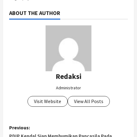
ABOUT THE AUTHOR
Redaksi
Administrator
Visit Website
View All Posts
P
Previous:
PDIP Kendal Siap Membumikan Pancasila Pada