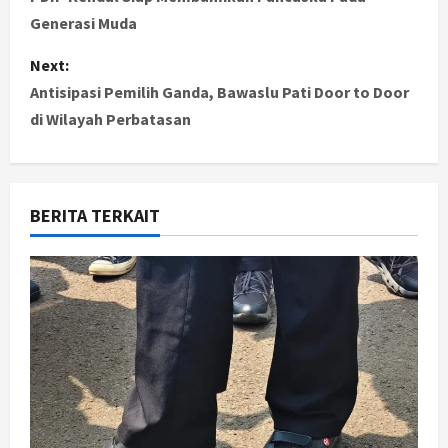
o
Generasi Muda
s
Next:
t
Antisipasi Pemilih Ganda, Bawaslu Pati Door to Door
di Wilayah Perbatasan
n
a
v
BERITA TERKAIT
i
g
a
t
i