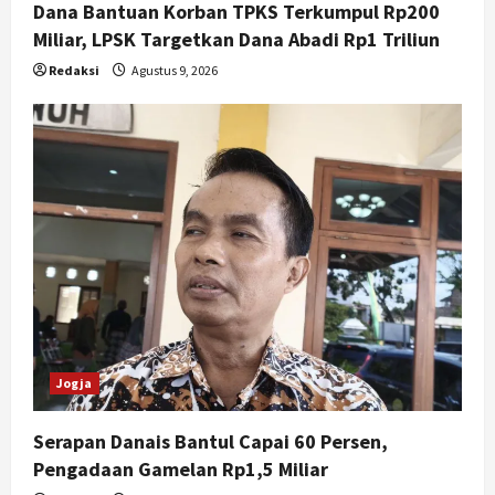
Dana Bantuan Korban TPKS Terkumpul Rp200
pada UMKM dan Wisata
Miliar, LPSK Targetkan Dana Abadi Rp1 Triliun
5
Agustus 7, 2026
Redaksi
Agustus 9, 2026
Jogja
Serapan Danais Bantul Capai 60 Persen,
Pengadaan Gamelan Rp1,5 Miliar