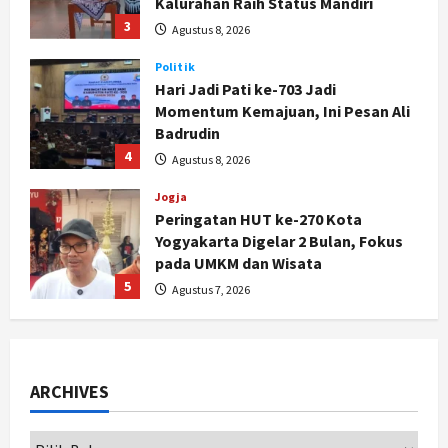
3
Agustus 8, 2026
Politik
Hari Jadi Pati ke-703 Jadi
Momentum Kemajuan, Ini Pesan Ali
Badrudin
4
Agustus 8, 2026
Jogja
Peringatan HUT ke-270 Kota
Yogyakarta Digelar 2 Bulan, Fokus
pada UMKM dan Wisata
5
Agustus 7, 2026
Politik
Dana Bantuan Korban TPKS
Terkumpul Rp200 Miliar, LPSK
Targetkan Dana Abadi Rp1 Triliun
ARCHIVES
1
Agustus 9, 2026