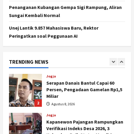
Peringatan HUT ke-270 Kota
Penanganan Kubangan Gempa Sigi Rampung, Aliran
Yogyakarta Digelar 2 Bulan, Fokus
Sungai Kembali Normal
pada UMKM dan Wisata
5
Agustus 7, 2026
Unej Lantik 9.857 Mahasiswa Baru, Rektor
Peringatkan soal Peggunaan AI
Politik
Dana Bantuan Korban TPKS
Terkumpul Rp200 Miliar, LPSK
Targetkan Dana Abadi Rp1 Triliun
TRENDING NEWS
1
Agustus 9, 2026
Jogja
Serapan Danais Bantul Capai 60
Persen, Pengadaan Gamelan Rp1,5
Miliar
2
Agustus 8, 2026
Jogja
Kapanewon Pajangan Rampungkan
Verifikasi Indeks Desa 2026, 3
Kalurahan Raih Status Mandiri