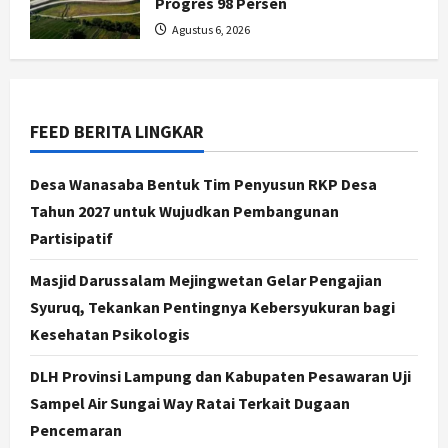
Progres 98 Persen
Agustus 6, 2026
Jogja
Serapan Danais Bantul Capai 60
Persen, Pengadaan Gamelan Rp1,5
Miliar
FEED BERITA LINGKAR
2
Agustus 8, 2026
Jogja
Desa Wanasaba Bentuk Tim Penyusun RKP Desa
Kapanewon Pajangan Rampungkan
Tahun 2027 untuk Wujudkan Pembangunan
Verifikasi Indeks Desa 2026, 3
Partisipatif
Kalurahan Raih Status Mandiri
3
Agustus 8, 2026
Masjid Darussalam Mejingwetan Gelar Pengajian
Syuruq, Tekankan Pentingnya Kebersyukuran bagi
Politik
Hari Jadi Pati ke-703 Jadi
Kesehatan Psikologis
Momentum Kemajuan, Ini Pesan Ali
Badrudin
DLH Provinsi Lampung dan Kabupaten Pesawaran Uji
4
Agustus 8, 2026
Sampel Air Sungai Way Ratai Terkait Dugaan
Pencemaran
Jogja