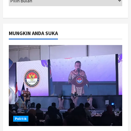
Jogja
Serapan Danais Bantul Capai 60
Persen, Pengadaan Gamelan Rp1,5
Miliar
2
Agustus 8, 2026
MUNGKIN ANDA SUKA
Jogja
Kapanewon Pajangan Rampungkan
Verifikasi Indeks Desa 2026, 3
Kalurahan Raih Status Mandiri
3
Agustus 8, 2026
Politik
Hari Jadi Pati ke-703 Jadi
Momentum Kemajuan, Ini Pesan Ali
Badrudin
4
Agustus 8, 2026
Jogja
Politik
Peringatan HUT ke-270 Kota
Yogyakarta Digelar 2 Bulan, Fokus