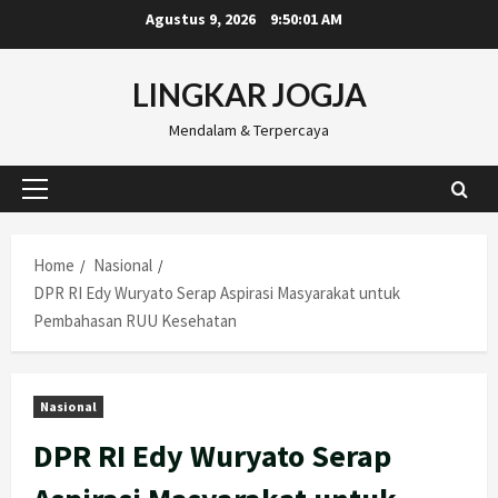
Skip
Agustus 9, 2026
9:50:02 AM
to
content
LINGKAR JOGJA
Mendalam & Terpercaya
Primary
Menu
Home
Nasional
DPR RI Edy Wuryato Serap Aspirasi Masyarakat untuk
Pembahasan RUU Kesehatan
Nasional
DPR RI Edy Wuryato Serap