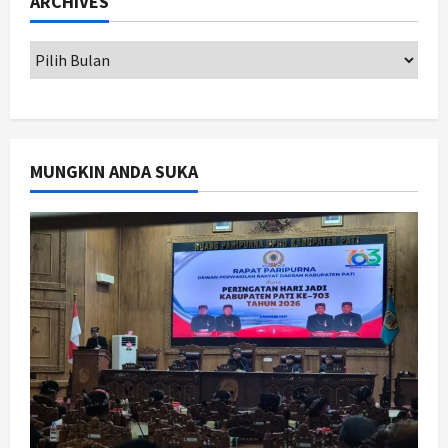
ARCHIVES
Peringatan HUT ke-270 Kota
Yogyakarta Digelar 2 Bulan, Fokus
pada UMKM dan Wisata
2
Agustus 7, 2026
Jogja
Dorong Ekonomi Lokal,
Gunungkidul Gelar Open Sepatu
MUNGKIN ANDA SUKA
Roda di Pantai Sepanjang
3
Agustus 7, 2026
Politik
Cagar Budaya RSUD Soewondo Jadi
Sorotan, Hasil Kajian Tim Provinsi
Segera Keluar
4
Agustus 7, 2026
Nasional
BRIN Kembangkan Sepatu Murah
Mulai Rp75 Ribu untuk Sekolah
Rakyat