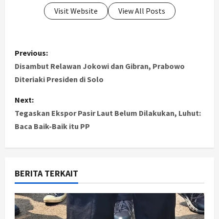
Visit Website
View All Posts
P
Previous:
o
Disambut Relawan Jokowi dan Gibran, Prabowo
Diteriaki Presiden di Solo
s
Next:
t
Tegaskan Ekspor Pasir Laut Belum Dilakukan, Luhut:
Baca Baik-Baik itu PP
n
a
v
BERITA TERKAIT
i
g