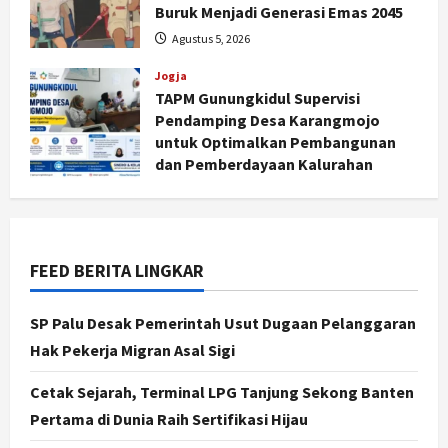
Buruk Menjadi Generasi Emas 2045
Jogja
Agustus 5, 2026
Peringatan HUT ke-270 Kota
Yogyakarta Digelar 2 Bulan, Fokus
Jogja
pada UMKM dan Wisata
TAPM Gunungkidul Supervisi
2
Pendamping Desa Karangmojo
Agustus 7, 2026
untuk Optimalkan Pembangunan
Jogja
dan Pemberdayaan Kalurahan
Dorong Ekonomi Lokal,
Agustus 5, 2026
Gunungkidul Gelar Open Sepatu
Roda di Pantai Sepanjang
3
Agustus 7, 2026
FEED BERITA LINGKAR
Politik
Cagar Budaya RSUD Soewondo Jadi
SP Palu Desak Pemerintah Usut Dugaan Pelanggaran
Sorotan, Hasil Kajian Tim Provinsi
Hak Pekerja Migran Asal Sigi
Segera Keluar
4
Agustus 7, 2026
Cetak Sejarah, Terminal LPG Tanjung Sekong Banten
Pertama di Dunia Raih Sertifikasi Hijau
Nasional
BRIN Kembangkan Sepatu Murah