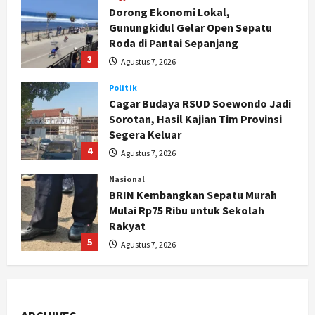
3
Agustus 7, 2026
Politik
Cagar Budaya RSUD Soewondo Jadi
Sorotan, Hasil Kajian Tim Provinsi
Segera Keluar
4
Agustus 7, 2026
Nasional
BRIN Kembangkan Sepatu Murah
Mulai Rp75 Ribu untuk Sekolah
Rakyat
5
Agustus 7, 2026
Politik
Hari Jadi Pati ke-703 Jadi
Momentum Kemajuan, Ini Pesan Ali
Badrudin
1
Agustus 8, 2026
Jogja