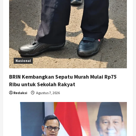
a
t
i
o
n
Nasional
BRIN Kembangkan Sepatu Murah Mulai Rp75
Ribu untuk Sekolah Rakyat
Redaksi
Agustus 7, 2026