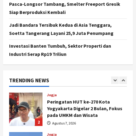
Pasca-Longsor Tambang, Smelter Freeport Gresik
Mulai Rp75 Ribu untuk Sekolah
Rakyat
Siap Berproduksi Kembali
5
Agustus 7, 2026
Jadi Bandara Tersibuk Kedua di Asia Tenggara,
Politik
Soetta Tangerang Layani 25,9 Juta Penumpang
Hari Jadi Pati ke-703 Jadi
Momentum Kemajuan, Ini Pesan Ali
Investasi Banten Tumbuh, Sektor Properti dan
Badrudin
Industri Serap Rp19 Triliun
1
Agustus 8, 2026
Jogja
Peringatan HUT ke-270 Kota
TRENDING NEWS
Yogyakarta Digelar 2 Bulan, Fokus
pada UMKM dan Wisata
2
Agustus 7, 2026
Jogja
Dorong Ekonomi Lokal,
Gunungkidul Gelar Open Sepatu
Roda di Pantai Sepanjang