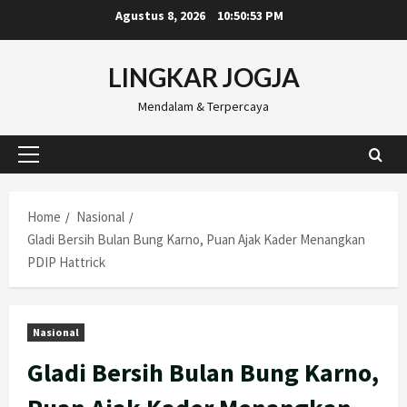
Skip
Agustus 8, 2026
10:50:54 PM
to
content
LINGKAR JOGJA
Mendalam & Terpercaya
Primary
Menu
Home
Nasional
Gladi Bersih Bulan Bung Karno, Puan Ajak Kader Menangkan
PDIP Hattrick
Nasional
Gladi Bersih Bulan Bung Karno,