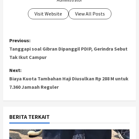
Administrator
Visit Website
View All Posts
P
Previous:
o
Tanggapi soal Gibran Dipanggil PDIP, Gerindra Sebut
Tak Ikut Campur
s
Next:
t
Biaya Kuota Tambahan Haji Diusulkan Rp 288 M untuk
7.360 Jamaah Reguler
n
a
v
BERITA TERKAIT
i