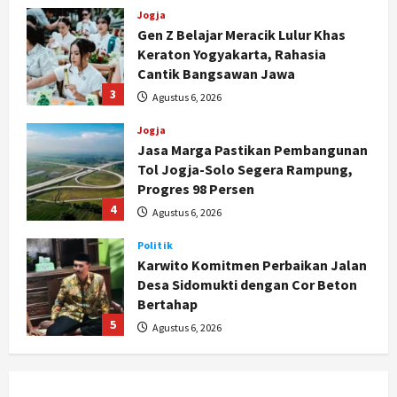
3
Agustus 6, 2026
Jogja
Jasa Marga Pastikan Pembangunan
Tol Jogja-Solo Segera Rampung,
Progres 98 Persen
4
Agustus 6, 2026
Politik
Karwito Komitmen Perbaikan Jalan
Desa Sidomukti dengan Cor Beton
Bertahap
5
Agustus 6, 2026
Politik
Cagar Budaya RSUD Soewondo Jadi
Sorotan, Hasil Kajian Tim Provinsi
Segera Keluar
1
Agustus 7, 2026
Nasional