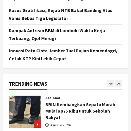
Karwito Komitmen Perbaikan Jalan
Desa Sidomukti dengan Cor Beton
Kasus Gratifikasi, Kejati NTB Bakal Banding Atas
Bertahap
Vonis Bebas Tiga Legislator
5
Agustus 6, 2026
Dampak Antrean BBM di Lombok: Waktu Kerja
Politik
Terbuang, Ojol Merugi
Cagar Budaya RSUD Soewondo Jadi
Sorotan, Hasil Kajian Tim Provinsi
Inovasi Peta Cinta Jember Tuai Pujian Kemendagri,
Segera Keluar
Cetak KTP Kini Lebih Cepat
1
Agustus 7, 2026
Nasional
BRIN Kembangkan Sepatu Murah
Mulai Rp75 Ribu untuk Sekolah
TRENDING NEWS
Rakyat
2
Agustus 7, 2026
Jogja
Gen Z Belajar Meracik Lulur Khas
Keraton Yogyakarta, Rahasia
Cantik Bangsawan Jawa