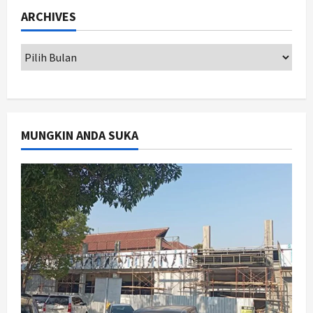
BRIN Kembangkan Sepatu Murah
ARCHIVES
Mulai Rp75 Ribu untuk Sekolah
Rakyat
2
Agustus 7, 2026
Jogja
Gen Z Belajar Meracik Lulur Khas
Keraton Yogyakarta, Rahasia
Cantik Bangsawan Jawa
MUNGKIN ANDA SUKA
3
Agustus 6, 2026
Jogja
Jasa Marga Pastikan Pembangunan
Tol Jogja-Solo Segera Rampung,
Progres 98 Persen
4
Agustus 6, 2026
Politik
Karwito Komitmen Perbaikan Jalan
Desa Sidomukti dengan Cor Beton