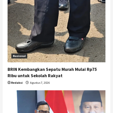
g
a
t
i
o
n
Nasional
BRIN Kembangkan Sepatu Murah Mulai Rp75
Ribu untuk Sekolah Rakyat
Redaksi
Agustus 7, 2026