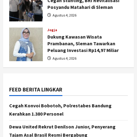
Cegah Stunting, BRI Revitalisasi
Posyandu Matahari di Sleman
Nasional
Agustus 4, 2026
BRIN Kembangkan Sepatu Murah
Mulai Rp75 Ribu untuk Sekolah
Jogja
Rakyat
Dukung Kawasan Wisata
2
Agustus 7, 2026
Prambanan, Sleman Tawarkan
Peluang Investasi Rp14,97 Miliar
Jogja
Gen Z Belajar Meracik Lulur Khas
Agustus 4, 2026
Keraton Yogyakarta, Rahasia
Cantik Bangsawan Jawa
3
Agustus 6, 2026
FEED BERITA LINGKAR
Jogja
Jasa Marga Pastikan Pembangunan
Tol Jogja-Solo Segera Rampung,
Cegah Konvoi Bobotoh, Polrestabes Bandung
Progres 98 Persen
Kerahkan 1.380 Personel
4
Agustus 6, 2026
Dewa United Rekrut Denilson Junior, Penyerang
Politik
Tajam Asal Brasil Resmi Bergabung