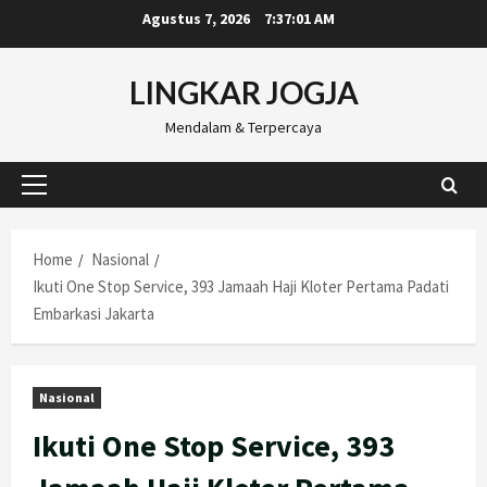
Skip
Agustus 7, 2026
7:37:02 AM
to
content
LINGKAR JOGJA
Mendalam & Terpercaya
Primary
Menu
Home
Nasional
Ikuti One Stop Service, 393 Jamaah Haji Kloter Pertama Padati
Embarkasi Jakarta
Nasional
Ikuti One Stop Service, 393