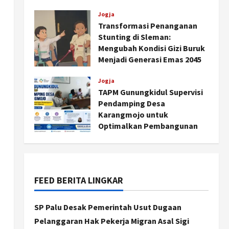
Agustus 6, 2026
Jogja
Transformasi Penanganan
Stunting di Sleman:
Mengubah Kondisi Gizi Buruk
Menjadi Generasi Emas 2045
Agustus 5, 2026
Jogja
TAPM Gunungkidul Supervisi
Pendamping Desa
Jogja
Karangmojo untuk
Peringatan HUT ke-270 Kota
Optimalkan Pembangunan
Yogyakarta Digelar 2 Bulan,
dan Pemberdayaan
Fokus pada UMKM dan Wisata
Kalurahan
2
Agustus 7, 2026
Agustus 5, 2026
FEED BERITA LINGKAR
Jogja
Dorong Ekonomi Lokal,
Gunungkidul Gelar Open
SP Palu Desak Pemerintah Usut Dugaan
Sepatu Roda di Pantai
Pelanggaran Hak Pekerja Migran Asal Sigi
Sepanjang
3