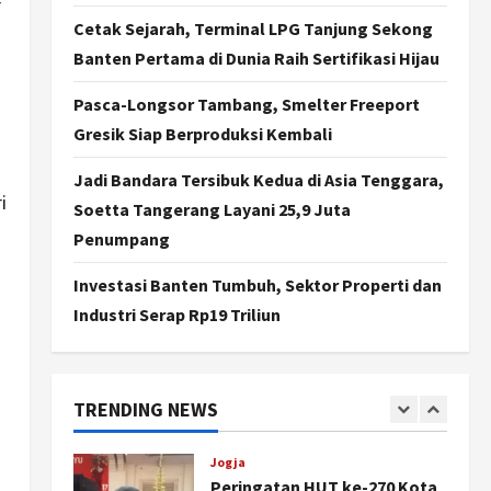
r
Agustus 7, 2026
Cetak Sejarah, Terminal LPG Tanjung Sekong
Politik
Banten Pertama di Dunia Raih Sertifikasi Hijau
Cagar Budaya RSUD
Soewondo Jadi Sorotan,
Pasca-Longsor Tambang, Smelter Freeport
Hasil Kajian Tim Provinsi
Segera Keluar
Gresik Siap Berproduksi Kembali
4
Agustus 7, 2026
Jadi Bandara Tersibuk Kedua di Asia Tenggara,
Nasional
i
BRIN Kembangkan Sepatu
Soetta Tangerang Layani 25,9 Juta
Murah Mulai Rp75 Ribu untuk
Penumpang
Sekolah Rakyat
5
Agustus 7, 2026
Investasi Banten Tumbuh, Sektor Properti dan
Industri Serap Rp19 Triliun
Politik
Hari Jadi Pati ke-703 Jadi
Momentum Kemajuan, Ini
Pesan Ali Badrudin
TRENDING NEWS
1
Agustus 8, 2026
Jogja
Peringatan HUT ke-270 Kota