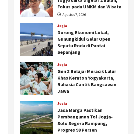
Yogyakarta Digelar 2 Bulan,
Fokus pada UMKM dan Wisata
Agustus 7, 2026
Jogja
Dorong Ekonomi Lokal,
Gunungkidul Gelar Open
Sepatu Roda di Pantai
Sepanjang
Agustus 7, 2026
Jogja
Gen Z Belajar Meracik Lulur
Khas Keraton Yogyakarta,
Rahasia Cantik Bangsawan
Jawa
Agustus 6, 2026
Jogja
Jasa Marga Pastikan
Pembangunan Tol Jogja-
Solo Segera Rampung,
Progres 98 Persen