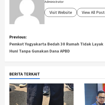
Administrator
Visit Website
View All Post
P
Previous:
Pemkot Yogyakarta Bedah 30 Rumah Tidak Layak
o
Huni Tanpa Gunakan Dana APBD
s
t
BERITA TERKAIT
n
a
v