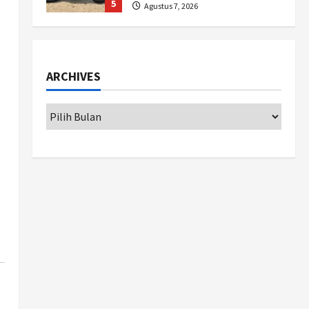
5
Agustus 7, 2026
Politik
Hari Jadi Pati ke-703 Jadi
Momentum Kemajuan, Ini
ARCHIVES
Pesan Ali Badrudin
1
Agustus 8, 2026
Jogja
Peringatan HUT ke-270 Kota
Yogyakarta Digelar 2 Bulan,
Fokus pada UMKM dan Wisata
2
Agustus 7, 2026
Jogja
Dorong Ekonomi Lokal,
Gunungkidul Gelar Open
Sepatu Roda di Pantai
Sepanjang
3
Agustus 7, 2026
Politik