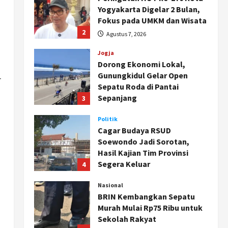
Yogyakarta Digelar 2 Bulan,
Fokus pada UMKM dan Wisata
2
Agustus 7, 2026
Jogja
Dorong Ekonomi Lokal,
Gunungkidul Gelar Open
r
Sepatu Roda di Pantai
Sepanjang
3
Agustus 7, 2026
Politik
Cagar Budaya RSUD
Soewondo Jadi Sorotan,
Hasil Kajian Tim Provinsi
Segera Keluar
4
Agustus 7, 2026
Nasional
BRIN Kembangkan Sepatu
Murah Mulai Rp75 Ribu untuk
Sekolah Rakyat