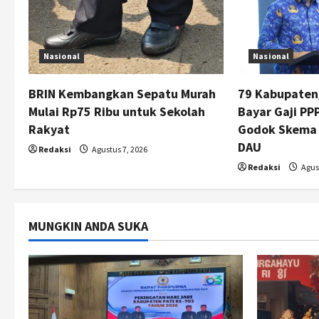
i
g
Nasional
Nasional
a
t
BRIN Kembangkan Sepatu Murah
79 Kabupaten
Mulai Rp75 Ribu untuk Sekolah
Bayar Gaji P
i
Rakyat
Godok Skema
DAU
o
Redaksi
Agustus 7, 2026
Redaksi
Agust
n
MUNGKIN ANDA SUKA