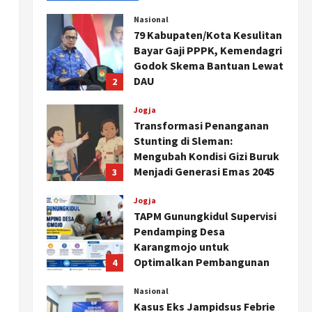
Nasional
79 Kabupaten/Kota Kesulitan
Bayar Gaji PPPK, Kemendagri
Godok Skema Bantuan Lewat
DAU
2
Agustus 6, 2026
Jogja
Transformasi Penanganan
Stunting di Sleman:
Mengubah Kondisi Gizi Buruk
Menjadi Generasi Emas 2045
3
Agustus 5, 2026
Jogja
TAPM Gunungkidul Supervisi
Pendamping Desa
Karangmojo untuk
Optimalkan Pembangunan
4
dan Pemberdayaan
Kalurahan
Nasional
Kasus Eks Jampidsus Febrie
Agustus 5, 2026