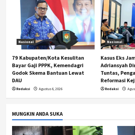
v
i
g
Nasional
Nasional
a
t
79 Kabupaten/Kota Kesulitan
Kasus Eks Jam
Bayar Gaji PPPK, Kemendagri
Adriansyah Di
i
Godok Skema Bantuan Lewat
Tuntas, Peng
DAU
Reformasi Ke
o
Redaksi
Agustus 6, 2026
Redaksi
Agust
n
MUNGKIN ANDA SUKA