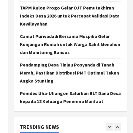
Stunting di Sleman:
Mengubah Kondisi Gizi Buruk
TAPM Kulon Progo Gelar OJT Pemutakhiran
Menjadi Generasi Emas 2045
3
Indeks Desa 2026 untuk Percepat Validasi Data
Agustus 5, 2026
Kewilayahan
Jogja
TAPM Gunungkidul Supervisi
Camat Purwadadi Bersama Muspika Gelar
Pendamping Desa
Kunjungan Rumah untuk Warga Sakit Menahun
Karangmojo untuk
Optimalkan Pembangunan
dan Monitoring Bansos
4
dan Pemberdayaan
Pendamping Desa Tinjau Posyandu di Tanah
Kalurahan
Nasional
Kasus Eks Jampidsus Febrie
Merah, Pastikan Distribusi PMT Optimal Tekan
Agustus 5, 2026
Adriansyah Diminta Diusut
Angka Stunting
Tuntas, Pengamat Dorong
Reformasi Kejaksaan
5
Pemdes Uha-Uhangon Salurkan BLT Dana Desa
Agustus 5, 2026
kepada 18 Keluarga Penerima Manfaat
Politik
Karwito Komitmen Perbaikan
Jalan Desa Sidomukti dengan
Cor Beton Bertahap
TRENDING NEWS
1
Agustus 6, 2026