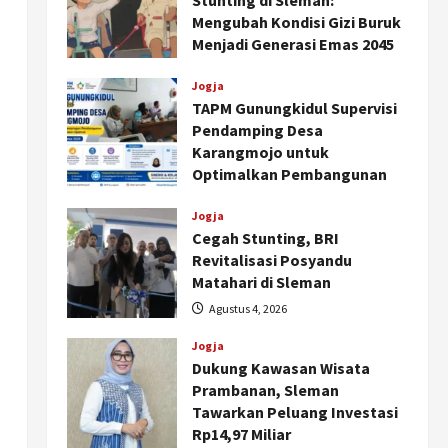
Stunting di Sleman:
Mengubah Kondisi Gizi Buruk
Menjadi Generasi Emas 2045
Agustus 5, 2026
Jogja
TAPM Gunungkidul Supervisi
Pendamping Desa
Karangmojo untuk
Optimalkan Pembangunan
dan Pemberdayaan
Kalurahan
Jogja
Cegah Stunting, BRI
Agustus 5, 2026
Revitalisasi Posyandu
Matahari di Sleman
Agustus 4, 2026
Jogja
Dukung Kawasan Wisata
Prambanan, Sleman
Tawarkan Peluang Investasi
Rp14,97 Miliar