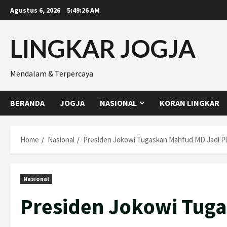
Skip
Agustus 6, 2026
5:49:27 AM
to
content
LINGKAR JOGJA
Mendalam & Terpercaya
BERANDA
JOGJA
NASIONAL
KORAN LINGKAR
Home
Nasional
Presiden Jokowi Tugaskan Mahfud MD Jadi P
Nasional
Presiden Jokowi Tuga