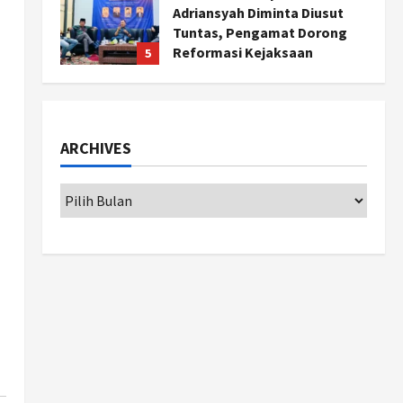
Adriansyah Diminta Diusut
Tuntas, Pengamat Dorong
Reformasi Kejaksaan
5
Agustus 5, 2026
Politik
Karwito Komitmen Perbaikan
g
Jalan Desa Sidomukti dengan
ARCHIVES
Cor Beton Bertahap
1
Agustus 6, 2026
Nasional
79 Kabupaten/Kota Kesulitan
Bayar Gaji PPPK, Kemendagri
Godok Skema Bantuan Lewat
DAU
2
Agustus 6, 2026
Jogja
Transformasi Penanganan
Stunting di Sleman:
Mengubah Kondisi Gizi Buruk