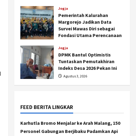
Agustus 4, 2026
Jogja
Pemerintah Kalurahan
Margorejo Jadikan Data
Survei Mawas Diri sebagai
Fondasi Utama Perencanaan
Program Kesehatan
Jogja
Agustus 3, 2026
DPMK Bantul Optimistis
Tuntaskan Pemutakhiran
Indeks Desa 2026 Pekan Ini
l
Agustus 3, 2026
Nasional
79 Kabupaten/Kota Kesulitan
Bayar Gaji PPPK, Kemendagri
Godok Skema Bantuan Lewat
FEED BERITA LINGKAR
DAU
2
Agustus 6, 2026
Karhutla Bromo Menjalar ke Arah Malang, 150
Jogja
Transformasi Penanganan
Personel Gabungan Berjibaku Padamkan Api