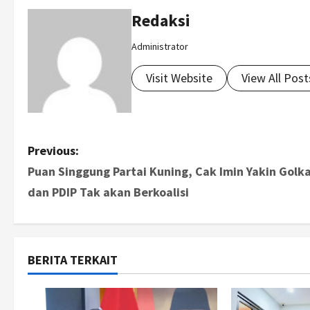
Redaksi
Administrator
Visit Website
View All Post
P
Previous:
Puan Singgung Partai Kuning, Cak Imin Yakin Golk
o
dan PDIP Tak akan Berkoalisi
s
t
BERITA TERKAIT
n
a