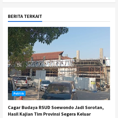
a
v
BERITA TERKAIT
i
g
a
t
i
o
n
Politik
Cagar Budaya RSUD Soewondo Jadi Sorotan,
Hasil Kajian Tim Provinsi Segera Keluar