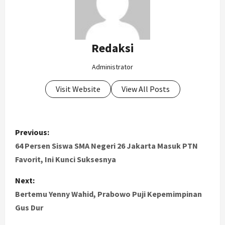
Redaksi
Administrator
Visit Website
View All Posts
P
Previous:
o
64 Persen Siswa SMA Negeri 26 Jakarta Masuk PTN
Favorit, Ini Kunci Suksesnya
s
Next:
t
Bertemu Yenny Wahid, Prabowo Puji Kepemimpinan
Gus Dur
n