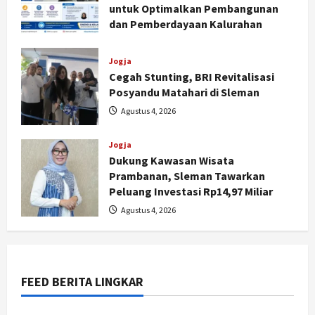
untuk Optimalkan Pembangunan
dan Pemberdayaan Kalurahan
Agustus 5, 2026
Jogja
Cegah Stunting, BRI Revitalisasi
Posyandu Matahari di Sleman
Agustus 4, 2026
Jogja
Dukung Kawasan Wisata
Prambanan, Sleman Tawarkan
Nasional
Peluang Investasi Rp14,97 Miliar
BRIN Kembangkan Sepatu Murah
Agustus 4, 2026
Mulai Rp75 Ribu untuk Sekolah
Rakyat
2
Agustus 7, 2026
FEED BERITA LINGKAR
Jogja
Gen Z Belajar Meracik Lulur Khas
Keraton Yogyakarta, Rahasia