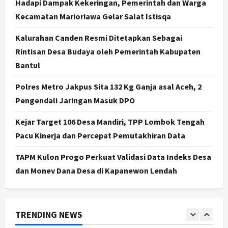
Hadapi Dampak Kekeringan, Pemerintah dan Warga
Cantik Bangsawan Jawa
Kecamatan Marioriawa Gelar Salat Istisqa
3
Agustus 6, 2026
Kalurahan Canden Resmi Ditetapkan Sebagai
Jogja
Rintisan Desa Budaya oleh Pemerintah Kabupaten
Jasa Marga Pastikan Pembangunan
Tol Jogja-Solo Segera Rampung,
Bantul
Progres 98 Persen
Polres Metro Jakpus Sita 132 Kg Ganja asal Aceh, 2
4
Agustus 6, 2026
Pengendali Jaringan Masuk DPO
Politik
Karwito Komitmen Perbaikan Jalan
Kejar Target 106 Desa Mandiri, TPP Lombok Tengah
Desa Sidomukti dengan Cor Beton
Pacu Kinerja dan Percepat Pemutakhiran Data
Bertahap
5
Agustus 6, 2026
TAPM Kulon Progo Perkuat Validasi Data Indeks Desa
dan Monev Dana Desa di Kapanewon Lendah
Politik
Cagar Budaya RSUD Soewondo Jadi
Sorotan, Hasil Kajian Tim Provinsi
Segera Keluar
TRENDING NEWS
1
Agustus 7, 2026