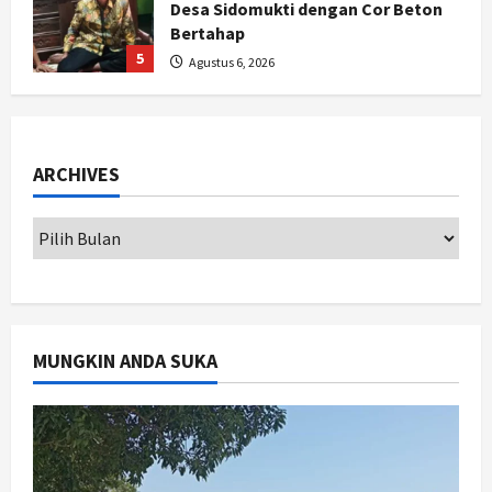
Desa Sidomukti dengan Cor Beton
Bertahap
5
Agustus 6, 2026
Politik
Cagar Budaya RSUD Soewondo Jadi
Sorotan, Hasil Kajian Tim Provinsi
ARCHIVES
Segera Keluar
1
Agustus 7, 2026
Nasional
BRIN Kembangkan Sepatu Murah
Mulai Rp75 Ribu untuk Sekolah
Rakyat
2
Agustus 7, 2026
MUNGKIN ANDA SUKA
Jogja
Gen Z Belajar Meracik Lulur Khas
Keraton Yogyakarta, Rahasia
Cantik Bangsawan Jawa
3
Agustus 6, 2026