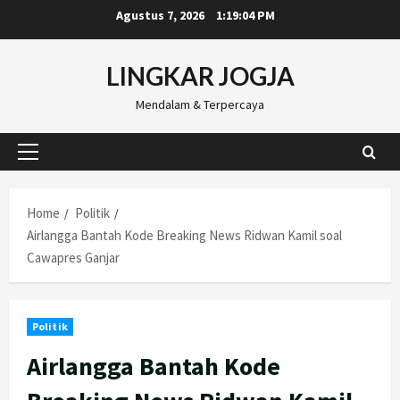
Skip
Agustus 7, 2026
1:19:05 PM
to
content
LINGKAR JOGJA
Mendalam & Terpercaya
Primary
Menu
Home
Politik
Airlangga Bantah Kode Breaking News Ridwan Kamil soal
Cawapres Ganjar
Politik
Airlangga Bantah Kode