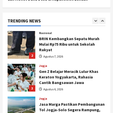
Politik
Cagar Budaya RSUD Soewondo Jadi
Sorotan, Hasil Kajian Tim Provinsi
Segera Keluar
TRENDING NEWS
1
Agustus 7, 2026
Nasional
BRIN Kembangkan Sepatu Murah
Mulai Rp75 Ribu untuk Sekolah
Rakyat
2
Agustus 7, 2026
Jogja
Gen Z Belajar Meracik Lulur Khas
Keraton Yogyakarta, Rahasia
Cantik Bangsawan Jawa
3
Agustus 6, 2026
Jogja
Jasa Marga Pastikan Pembangunan
Tol Jogja-Solo Segera Rampung,