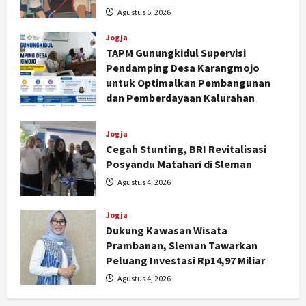
Agustus 5, 2026
Jogja
TAPM Gunungkidul Supervisi
Pendamping Desa Karangmojo
untuk Optimalkan Pembangunan
dan Pemberdayaan Kalurahan
Agustus 5, 2026
Jogja
Cegah Stunting, BRI Revitalisasi
Posyandu Matahari di Sleman
Agustus 4, 2026
Jogja
Dukung Kawasan Wisata
Prambanan, Sleman Tawarkan
Nasional
Peluang Investasi Rp14,97 Miliar
BRIN Kembangkan Sepatu Murah
Agustus 4, 2026
Mulai Rp75 Ribu untuk Sekolah
Rakyat