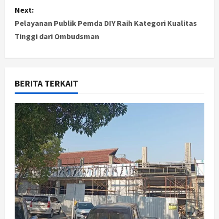
s
Next:
t
Pelayanan Publik Pemda DIY Raih Kategori Kualitas
Tinggi dari Ombudsman
n
a
v
BERITA TERKAIT
i
g
a
t
i
o