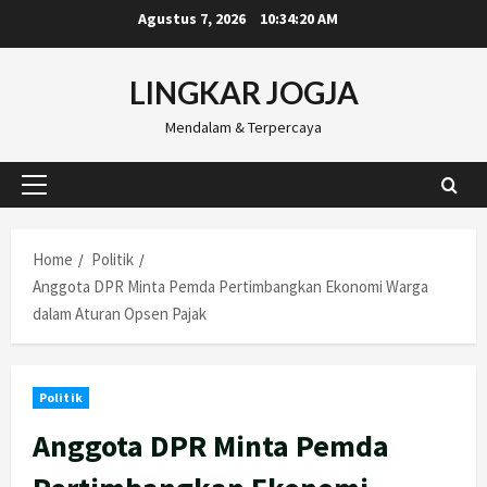
Skip
Agustus 7, 2026
10:34:21 AM
to
content
LINGKAR JOGJA
Mendalam & Terpercaya
Primary
Menu
Home
Politik
Anggota DPR Minta Pemda Pertimbangkan Ekonomi Warga
dalam Aturan Opsen Pajak
Politik
Anggota DPR Minta Pemda