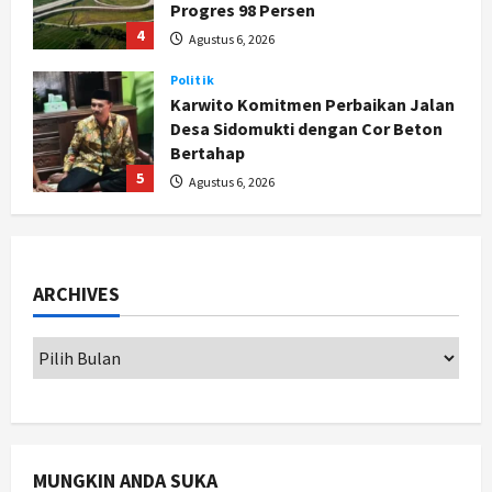
Progres 98 Persen
4
Agustus 6, 2026
Politik
Karwito Komitmen Perbaikan Jalan
Desa Sidomukti dengan Cor Beton
Bertahap
5
Agustus 6, 2026
Politik
Cagar Budaya RSUD Soewondo Jadi
Sorotan, Hasil Kajian Tim Provinsi
ARCHIVES
Segera Keluar
1
Agustus 7, 2026
Nasional
BRIN Kembangkan Sepatu Murah
Mulai Rp75 Ribu untuk Sekolah
Rakyat
2
Agustus 7, 2026
MUNGKIN ANDA SUKA