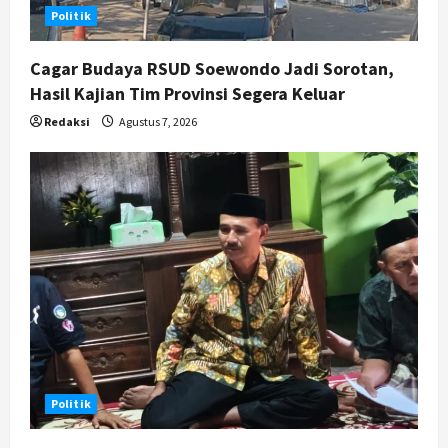
n
Politik
Cagar Budaya RSUD Soewondo Jadi Sorotan,
Hasil Kajian Tim Provinsi Segera Keluar
Redaksi
Agustus 7, 2026
Politik