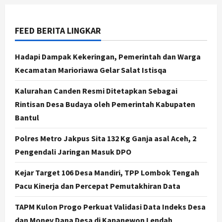
2
Agustus 7, 2026
FEED BERITA LINGKAR
Jogja
Gen Z Belajar Meracik Lulur Khas
Keraton Yogyakarta, Rahasia
Hadapi Dampak Kekeringan, Pemerintah dan Warga
Cantik Bangsawan Jawa
Kecamatan Marioriawa Gelar Salat Istisqa
3
Agustus 6, 2026
Kalurahan Canden Resmi Ditetapkan Sebagai
Jogja
Rintisan Desa Budaya oleh Pemerintah Kabupaten
Jasa Marga Pastikan Pembangunan
Tol Jogja-Solo Segera Rampung,
Bantul
Progres 98 Persen
Polres Metro Jakpus Sita 132 Kg Ganja asal Aceh, 2
4
Agustus 6, 2026
Pengendali Jaringan Masuk DPO
Politik
Karwito Komitmen Perbaikan Jalan
Kejar Target 106 Desa Mandiri, TPP Lombok Tengah
Desa Sidomukti dengan Cor Beton
Pacu Kinerja dan Percepat Pemutakhiran Data
Bertahap
5
Agustus 6, 2026
TAPM Kulon Progo Perkuat Validasi Data Indeks Desa
dan Monev Dana Desa di Kapanewon Lendah