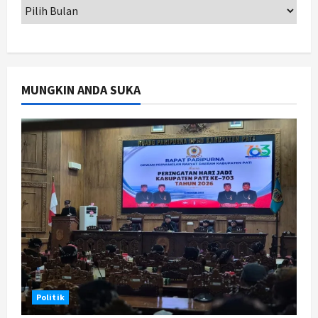
Jogja
Peringatan HUT ke-270 Kota
Yogyakarta Digelar 2 Bulan, Fokus
pada UMKM dan Wisata
2
Agustus 7, 2026
MUNGKIN ANDA SUKA
Jogja
Dorong Ekonomi Lokal,
Gunungkidul Gelar Open Sepatu
Roda di Pantai Sepanjang
3
Agustus 7, 2026
Politik
Cagar Budaya RSUD Soewondo Jadi
Sorotan, Hasil Kajian Tim Provinsi
Segera Keluar
4
Agustus 7, 2026
Nasional
Politik
BRIN Kembangkan Sepatu Murah