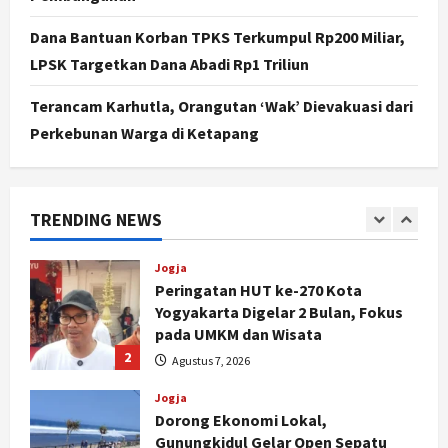
Nasional
BRIN Kembangkan Sepatu Murah
Dana Bantuan Korban TPKS Terkumpul Rp200 Miliar,
Mulai Rp75 Ribu untuk Sekolah
LPSK Targetkan Dana Abadi Rp1 Triliun
Rakyat
5
Agustus 7, 2026
Terancam Karhutla, Orangutan ‘Wak’ Dievakuasi dari
Perkebunan Warga di Ketapang
Politik
Hari Jadi Pati ke-703 Jadi
Momentum Kemajuan, Ini Pesan Ali
Badrudin
TRENDING NEWS
1
Agustus 8, 2026
Jogja
Peringatan HUT ke-270 Kota
Yogyakarta Digelar 2 Bulan, Fokus
pada UMKM dan Wisata
2
Agustus 7, 2026
Jogja
Dorong Ekonomi Lokal,
Gunungkidul Gelar Open Sepatu