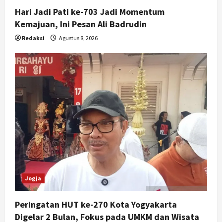
Mulai Rp75 Ribu untuk Sekolah
Hari Jadi Pati ke-703 Jadi Momentum
Rakyat
Kemajuan, Ini Pesan Ali Badrudin
5
Agustus 7, 2026
Redaksi
Agustus 8, 2026
Jogja
Peringatan HUT ke-270 Kota Yogyakarta
Digelar 2 Bulan, Fokus pada UMKM dan Wisata