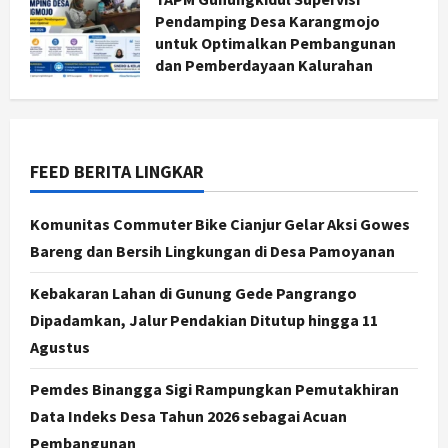
Pendamping Desa Karangmojo
untuk Optimalkan Pembangunan
Jogja
dan Pemberdayaan Kalurahan
Peringatan HUT ke-270 Kota
Agustus 5, 2026
Yogyakarta Digelar 2 Bulan, Fokus
pada UMKM dan Wisata
2
Agustus 7, 2026
FEED BERITA LINGKAR
Jogja
Dorong Ekonomi Lokal,
Komunitas Commuter Bike Cianjur Gelar Aksi Gowes
Gunungkidul Gelar Open Sepatu
Bareng dan Bersih Lingkungan di Desa Pamoyanan
Roda di Pantai Sepanjang
3
Agustus 7, 2026
Kebakaran Lahan di Gunung Gede Pangrango
Dipadamkan, Jalur Pendakian Ditutup hingga 11
Politik
Cagar Budaya RSUD Soewondo Jadi
Agustus
Sorotan, Hasil Kajian Tim Provinsi
Segera Keluar
Pemdes Binangga Sigi Rampungkan Pemutakhiran
4
Agustus 7, 2026
Data Indeks Desa Tahun 2026 sebagai Acuan
Pembangunan