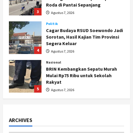
Roda di Pantai Sepanjang
3
Agustus 7, 2026
Politik
Cagar Budaya RSUD Soewondo Jadi
Sorotan, Hasil Kajian Tim Provinsi
Segera Keluar
4
Agustus 7, 2026
Nasional
BRIN Kembangkan Sepatu Murah
Mulai Rp75 Ribu untuk Sekolah
Rakyat
5
Agustus 7, 2026
Politik
Hari Jadi Pati ke-703 Jadi
Momentum Kemajuan, Ini Pesan Ali
Badrudin
ARCHIVES
1
Agustus 8, 2026