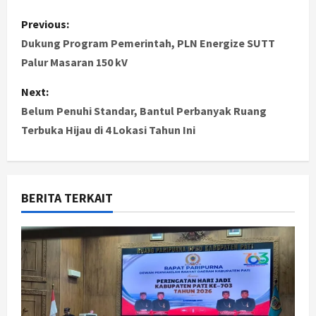
P
Previous:
o
Dukung Program Pemerintah, PLN Energize SUTT
Palur Masaran 150 kV
s
Next:
t
Belum Penuhi Standar, Bantul Perbanyak Ruang
Terbuka Hijau di 4 Lokasi Tahun Ini
n
a
v
BERITA TERKAIT
i
g
a
t