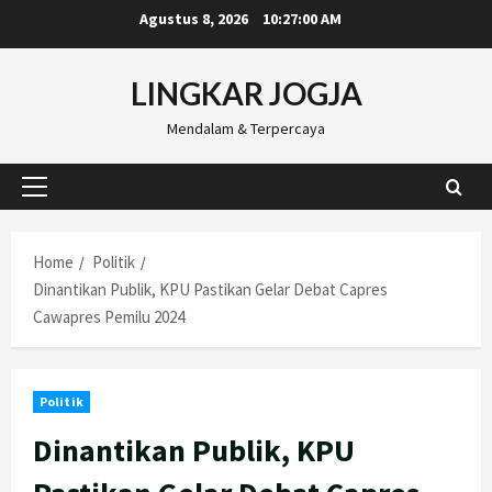
Skip
Agustus 8, 2026
10:27:01 AM
to
content
LINGKAR JOGJA
Mendalam & Terpercaya
Primary
Menu
Home
Politik
Dinantikan Publik, KPU Pastikan Gelar Debat Capres
Cawapres Pemilu 2024
Politik
Dinantikan Publik, KPU