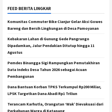
2
Agustus 7, 2026
FEED BERITA LINGKAR
Jogja
Dorong Ekonomi Lokal,
Komunitas Commuter Bike Cianjur Gelar Aksi Gowes
Gunungkidul Gelar Open Sepatu
Bareng dan Bersih Lingkungan di Desa Pamoyanan
Roda di Pantai Sepanjang
3
Agustus 7, 2026
Kebakaran Lahan di Gunung Gede Pangrango
Dipadamkan, Jalur Pendakian Ditutup hingga 11
Politik
Cagar Budaya RSUD Soewondo Jadi
Agustus
Sorotan, Hasil Kajian Tim Provinsi
Segera Keluar
Pemdes Binangga Sigi Rampungkan Pemutakhiran
4
Agustus 7, 2026
Data Indeks Desa Tahun 2026 sebagai Acuan
Pembangunan
Nasional
BRIN Kembangkan Sepatu Murah
Dana Bantuan Korban TPKS Terkumpul Rp200 Miliar,
Mulai Rp75 Ribu untuk Sekolah
LPSK Targetkan Dana Abadi Rp1 Triliun
Rakyat
5
Agustus 7, 2026
Terancam Karhutla, Orangutan ‘Wak’ Dievakuasi dari
Perkebunan Warga di Ketapang
Politik