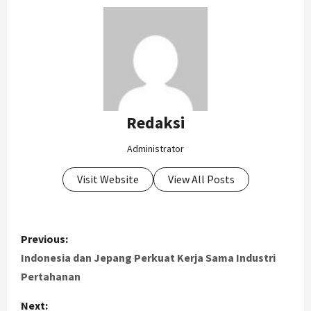
Redaksi
Administrator
Visit Website
View All Posts
P
Previous:
o
Indonesia dan Jepang Perkuat Kerja Sama Industri
Pertahanan
s
Next: