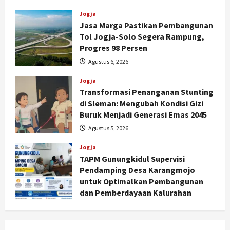
Jogja
Jasa Marga Pastikan Pembangunan
Tol Jogja-Solo Segera Rampung,
Progres 98 Persen
Agustus 6, 2026
Jogja
Transformasi Penanganan Stunting
di Sleman: Mengubah Kondisi Gizi
Buruk Menjadi Generasi Emas 2045
Agustus 5, 2026
Jogja
TAPM Gunungkidul Supervisi
Pendamping Desa Karangmojo
untuk Optimalkan Pembangunan
Jogja
dan Pemberdayaan Kalurahan
Peringatan HUT ke-270 Kota
Agustus 5, 2026
Yogyakarta Digelar 2 Bulan, Fokus
pada UMKM dan Wisata