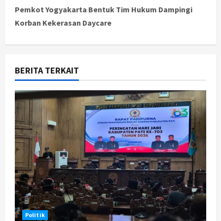
t
Pemkot Yogyakarta Bentuk Tim Hukum Dampingi
Korban Kekerasan Daycare
n
a
v
BERITA TERKAIT
i
g
a
t
i
o
n
Politik