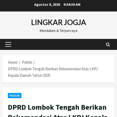
Skip
Agustus 8, 2026
9:54:39 AM
to
content
LINGKAR JOGJA
Mendalam & Terpercaya
Primary
Menu
Home
Politik
DPRD Lombok Tengah Berikan Rekomendasi Atas LKPJ
Kepala Daerah Tahun 2025
Politik
DPRD Lombok Tengah Berikan