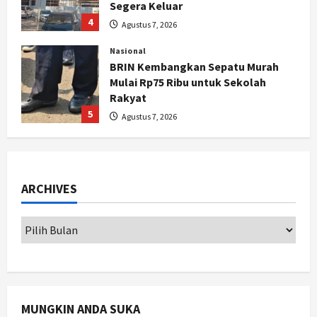
Segera Keluar
4
Agustus 7, 2026
Nasional
BRIN Kembangkan Sepatu Murah
Mulai Rp75 Ribu untuk Sekolah
Rakyat
5
Agustus 7, 2026
Politik
Hari Jadi Pati ke-703 Jadi
Momentum Kemajuan, Ini Pesan Ali
Badrudin
ARCHIVES
1
Agustus 8, 2026
Jogja
Peringatan HUT ke-270 Kota
Yogyakarta Digelar 2 Bulan, Fokus
pada UMKM dan Wisata
2
Agustus 7, 2026
MUNGKIN ANDA SUKA