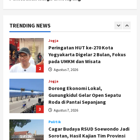
Hari Jadi Pati ke-703 Jadi
Momentum Kemajuan, Ini Pesan Ali
Badrudin
TRENDING NEWS
1
Agustus 8, 2026
Jogja
Peringatan HUT ke-270 Kota
Yogyakarta Digelar 2 Bulan, Fokus
pada UMKM dan Wisata
2
Agustus 7, 2026
Jogja
Dorong Ekonomi Lokal,
Gunungkidul Gelar Open Sepatu
Roda di Pantai Sepanjang
3
Agustus 7, 2026
Politik
Cagar Budaya RSUD Soewondo Jadi
Sorotan, Hasil Kajian Tim Provinsi