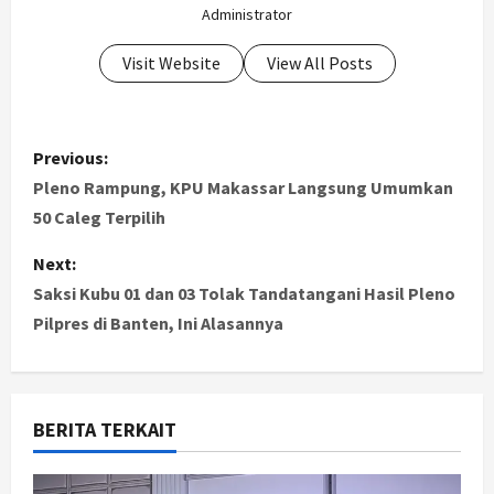
Administrator
Visit Website
View All Posts
P
Previous:
o
Pleno Rampung, KPU Makassar Langsung Umumkan
50 Caleg Terpilih
s
Next:
t
Saksi Kubu 01 dan 03 Tolak Tandatangani Hasil Pleno
Pilpres di Banten, Ini Alasannya
n
a
v
BERITA TERKAIT
i