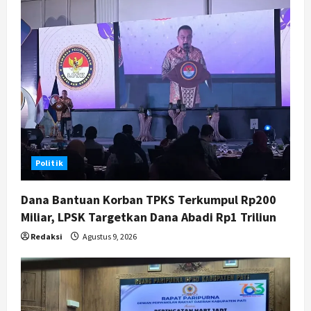
g
a
t
i
o
n
Politik
Dana Bantuan Korban TPKS Terkumpul Rp200
Miliar, LPSK Targetkan Dana Abadi Rp1 Triliun
Redaksi
Agustus 9, 2026