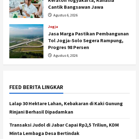
Keraton Yogyakarta, Rahasia
Serapan Danais Bantul Capai 60
Cantik Bangsawan Jawa
Persen, Pengadaan Gamelan Rp1,5
Agustus 6, 2026
Miliar
2
Jogja
Agustus 8, 2026
Jasa Marga Pastikan Pembangunan
Jogja
Tol Jogja-Solo Segera Rampung,
Kapanewon Pajangan Rampungkan
Progres 98 Persen
Verifikasi Indeks Desa 2026, 3
Agustus 6, 2026
Kalurahan Raih Status Mandiri
3
Agustus 8, 2026
Politik
Hari Jadi Pati ke-703 Jadi
FEED BERITA LINGKAR
Momentum Kemajuan, Ini Pesan Ali
Badrudin
Lalap 30 Hektare Lahan, Kebakaran di Kaki Gunung
4
Agustus 8, 2026
Rinjani Berhasil Dipadamkan
Jogja
Transaksi Judol di Jabar Capai Rp2,5 Triliun, KDM
Peringatan HUT ke-270 Kota
Minta Lembaga Desa Bertindak
Yogyakarta Digelar 2 Bulan, Fokus