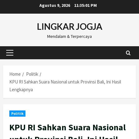
Skip
Agustus 9, 2026
11:35:02 PM
to
content
LINGKAR JOGJA
Mendalam & Terpercaya
Primary
Menu
Home
Politik
KPU RI Sahkan Suara Nasional untuk Provinsi Bali, Ini Hasil
Lengkapnya
Politik
KPU RI Sahkan Suara Nasional