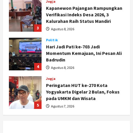
Politik
Hari Jadi Pati ke-703 Jadi
Momentum Kemajuan, Ini Pesan Ali
Badrudin
4
Agustus 8, 2026
Jogja
Peringatan HUT ke-270 Kota
Yogyakarta Digelar 2 Bulan, Fokus
pada UMKM dan Wisata
5
Agustus 7, 2026
Politik
Dana Bantuan Korban TPKS
Terkumpul Rp200 Miliar, LPSK
Targetkan Dana Abadi Rp1 Triliun
1
Agustus 9, 2026
Jogja
Serapan Danais Bantul Capai 60
Persen, Pengadaan Gamelan Rp1,5