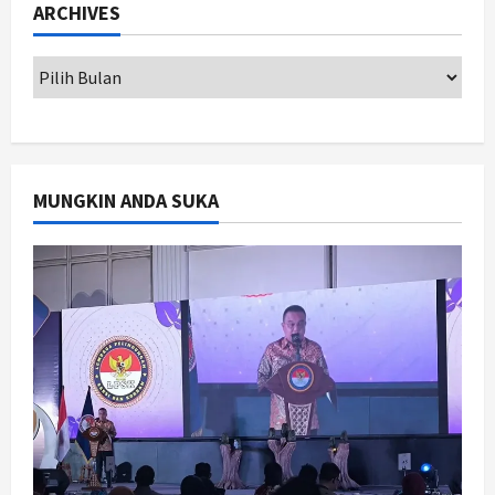
ARCHIVES
Miliar
2
Agustus 8, 2026
Jogja
Kapanewon Pajangan Rampungkan
Verifikasi Indeks Desa 2026, 3
Kalurahan Raih Status Mandiri
3
Agustus 8, 2026
MUNGKIN ANDA SUKA
Politik
Hari Jadi Pati ke-703 Jadi
Momentum Kemajuan, Ini Pesan Ali
Badrudin
4
Agustus 8, 2026
Jogja
Peringatan HUT ke-270 Kota
Yogyakarta Digelar 2 Bulan, Fokus
pada UMKM dan Wisata
5
Agustus 7, 2026