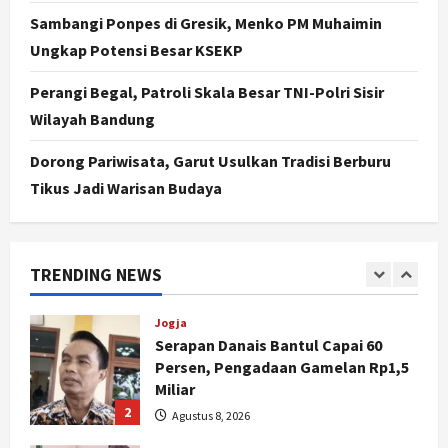
pada UMKM dan Wisata
Sambangi Ponpes di Gresik, Menko PM Muhaimin
5
Agustus 7, 2026
Ungkap Potensi Besar KSEKP
Politik
Dana Bantuan Korban TPKS
Perangi Begal, Patroli Skala Besar TNI-Polri Sisir
Terkumpul Rp200 Miliar, LPSK
Wilayah Bandung
Targetkan Dana Abadi Rp1 Triliun
1
Dorong Pariwisata, Garut Usulkan Tradisi Berburu
Agustus 9, 2026
Tikus Jadi Warisan Budaya
Jogja
Serapan Danais Bantul Capai 60
Persen, Pengadaan Gamelan Rp1,5
Miliar
TRENDING NEWS
2
Agustus 8, 2026
Jogja
Kapanewon Pajangan Rampungkan
Verifikasi Indeks Desa 2026, 3
Kalurahan Raih Status Mandiri
3
Agustus 8, 2026