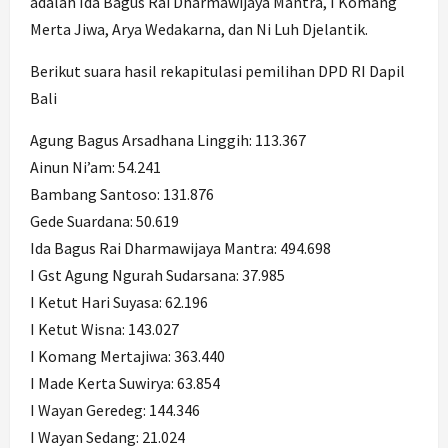
adalah Ida Bagus Rai Dharmawijaya Mantra, I Komang
Merta Jiwa, Arya Wedakarna, dan Ni Luh Djelantik.
Berikut suara hasil rekapitulasi pemilihan DPD RI Dapil
Bali
Agung Bagus Arsadhana Linggih: 113.367
Ainun Ni’am: 54.241
Bambang Santoso: 131.876
Gede Suardana: 50.619
Ida Bagus Rai Dharmawijaya Mantra: 494.698
I Gst Agung Ngurah Sudarsana: 37.985
I Ketut Hari Suyasa: 62.196
I Ketut Wisna: 143.027
I Komang Mertajiwa: 363.440
I Made Kerta Suwirya: 63.854
I Wayan Geredeg: 144.346
I Wayan Sedang: 21.024