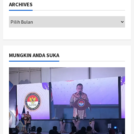
ARCHIVES
Persen, Pengadaan Gamelan Rp1,5
Miliar
2
Agustus 8, 2026
Jogja
Kapanewon Pajangan Rampungkan
Verifikasi Indeks Desa 2026, 3
Kalurahan Raih Status Mandiri
MUNGKIN ANDA SUKA
3
Agustus 8, 2026
Politik
Hari Jadi Pati ke-703 Jadi
Momentum Kemajuan, Ini Pesan Ali
Badrudin
4
Agustus 8, 2026
Jogja
Peringatan HUT ke-270 Kota
Yogyakarta Digelar 2 Bulan, Fokus
pada UMKM dan Wisata