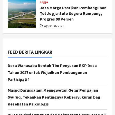
Jogja
Jogja
Jasa Marga Pastikan Pembangunan
Serapan Danais Bantul Capai 60
Tol Jogja-Solo Segera Rampung,
Persen, Pengadaan Gamelan Rp1,5
Progres 98 Persen
Miliar
Agustus 6, 2026
2
Agustus 8, 2026
Jogja
Kapanewon Pajangan Rampungkan
Verifikasi Indeks Desa 2026, 3
FEED BERITA LINGKAR
Kalurahan Raih Status Mandiri
3
Agustus 8, 2026
Desa Wanasaba Bentuk Tim Penyusun RKP Desa
Politik
Tahun 2027 untuk Wujudkan Pembangunan
Hari Jadi Pati ke-703 Jadi
Partisipatif
Momentum Kemajuan, Ini Pesan Ali
Badrudin
Masjid Darussalam Mejingwetan Gelar Pengajian
4
Agustus 8, 2026
Syuruq, Tekankan Pentingnya Kebersyukuran bagi
Kesehatan Psikologis
Jogja
Peringatan HUT ke-270 Kota
DLH Provinsi Lampung dan Kabupaten Pesawaran Uji