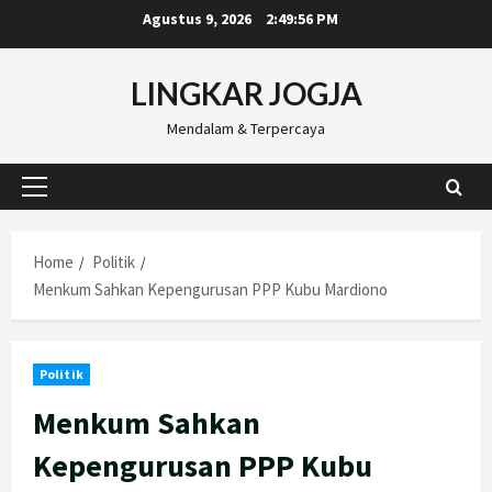
Skip
Agustus 9, 2026
2:49:58 PM
to
content
LINGKAR JOGJA
Mendalam & Terpercaya
Primary
Menu
Home
Politik
Menkum Sahkan Kepengurusan PPP Kubu Mardiono
Politik
Menkum Sahkan
Kepengurusan PPP Kubu