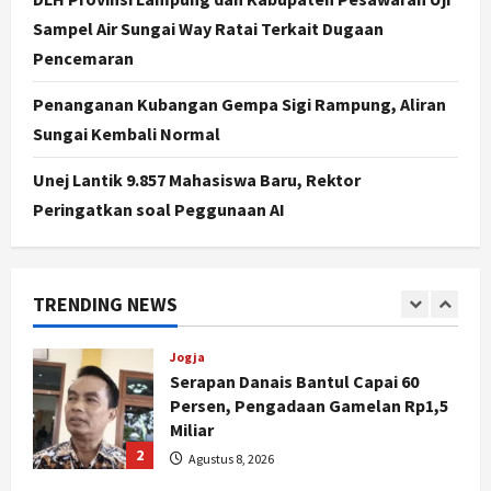
Yogyakarta Digelar 2 Bulan, Fokus
Sampel Air Sungai Way Ratai Terkait Dugaan
pada UMKM dan Wisata
5
Pencemaran
Agustus 7, 2026
Politik
Penanganan Kubangan Gempa Sigi Rampung, Aliran
Dana Bantuan Korban TPKS
Sungai Kembali Normal
Terkumpul Rp200 Miliar, LPSK
Targetkan Dana Abadi Rp1 Triliun
Unej Lantik 9.857 Mahasiswa Baru, Rektor
1
Agustus 9, 2026
Peringatkan soal Peggunaan AI
Jogja
Serapan Danais Bantul Capai 60
Persen, Pengadaan Gamelan Rp1,5
TRENDING NEWS
Miliar
2
Agustus 8, 2026
Jogja
Kapanewon Pajangan Rampungkan
Verifikasi Indeks Desa 2026, 3
Kalurahan Raih Status Mandiri
3
Agustus 8, 2026