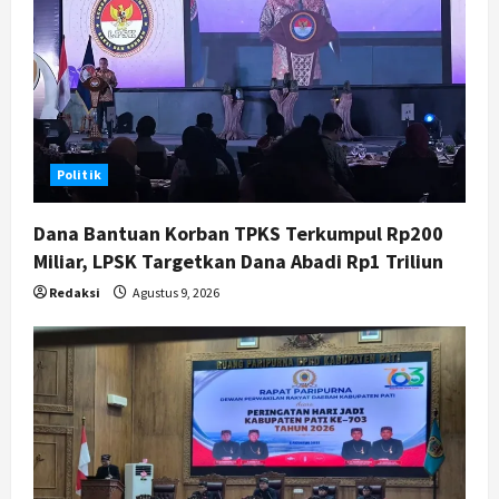
t
i
o
n
Politik
Dana Bantuan Korban TPKS Terkumpul Rp200
Miliar, LPSK Targetkan Dana Abadi Rp1 Triliun
Redaksi
Agustus 9, 2026