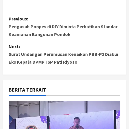
P
Previous:
o
Pengasuh Ponpes di DIY Diminta Perhatikan Standar
Keamanan Bangunan Pondok
s
Next:
t
Surat Undangan Perumusan Kenaikan PBB-P2 Diakui
Eks Kepala DPMPTSP Pati Riyoso
n
a
v
BERITA TERKAIT
i
g
a