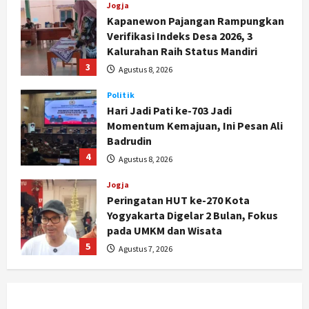
Politik
Hari Jadi Pati ke-703 Jadi
Momentum Kemajuan, Ini Pesan Ali
Badrudin
4
Agustus 8, 2026
Jogja
Peringatan HUT ke-270 Kota
Yogyakarta Digelar 2 Bulan, Fokus
pada UMKM dan Wisata
5
Agustus 7, 2026
Politik
Dana Bantuan Korban TPKS
Terkumpul Rp200 Miliar, LPSK
Targetkan Dana Abadi Rp1 Triliun
1
Agustus 9, 2026
Jogja
Serapan Danais Bantul Capai 60