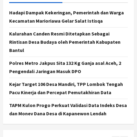
Cagar Budaya RSUD Soewondo Jadi
Sorotan, Hasil Kajian Tim Provinsi
Hadapi Dampak Kekeringan, Pemerintah dan Warga
Segera Keluar
Kecamatan Marioriawa Gelar Salat Istisqa
4
Agustus 7, 2026
Kalurahan Canden Resmi Ditetapkan Sebagai
Nasional
Rintisan Desa Budaya oleh Pemerintah Kabupaten
BRIN Kembangkan Sepatu Murah
Mulai Rp75 Ribu untuk Sekolah
Bantul
Rakyat
Polres Metro Jakpus Sita 132 Kg Ganja asal Aceh, 2
5
Agustus 7, 2026
Pengendali Jaringan Masuk DPO
Politik
Hari Jadi Pati ke-703 Jadi
Kejar Target 106 Desa Mandiri, TPP Lombok Tengah
Momentum Kemajuan, Ini Pesan Ali
Pacu Kinerja dan Percepat Pemutakhiran Data
Badrudin
1
Agustus 8, 2026
TAPM Kulon Progo Perkuat Validasi Data Indeks Desa
dan Monev Dana Desa di Kapanewon Lendah
Jogja
Peringatan HUT ke-270 Kota
Yogyakarta Digelar 2 Bulan, Fokus
pada UMKM dan Wisata