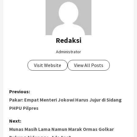
Redaksi
Administrator
Visit Website
View All Posts
P
Previous:
o
Pakar: Empat Menteri Jokowi Harus Jujur di Sidang
PHPU Pilpres
s
Next:
t
Munas Masih Lama Namun Marak Ormas Golkar