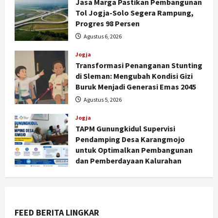
Jasa Marga Pastikan Pembangunan
Tol Jogja-Solo Segera Rampung,
Progres 98 Persen
Agustus 6, 2026
Jogja
Transformasi Penanganan Stunting
di Sleman: Mengubah Kondisi Gizi
Jogja
Buruk Menjadi Generasi Emas 2045
Peringatan HUT ke-270 Kota
Agustus 5, 2026
Yogyakarta Digelar 2 Bulan, Fokus
pada UMKM dan Wisata
Jogja
2
TAPM Gunungkidul Supervisi
Agustus 7, 2026
Pendamping Desa Karangmojo
Jogja
untuk Optimalkan Pembangunan
Dorong Ekonomi Lokal,
dan Pemberdayaan Kalurahan
Gunungkidul Gelar Open Sepatu
Agustus 5, 2026
Roda di Pantai Sepanjang
3
Agustus 7, 2026
FEED BERITA LINGKAR
Politik