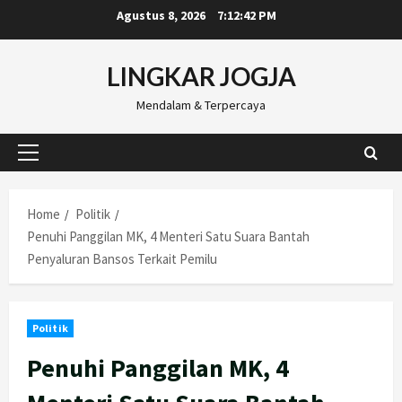
Skip
Agustus 8, 2026
7:12:44 PM
to
content
LINGKAR JOGJA
Mendalam & Terpercaya
Primary
Menu
Home
Politik
Penuhi Panggilan MK, 4 Menteri Satu Suara Bantah
Penyaluran Bansos Terkait Pemilu
Politik
Penuhi Panggilan MK, 4