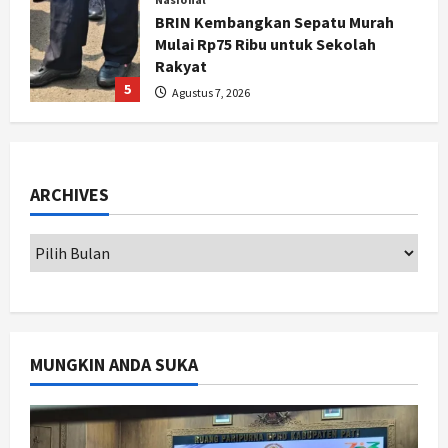
Hari Jadi Pati ke-703 Jadi
Momentum Kemajuan, Ini Pesan Ali
Badrudin
1
Agustus 8, 2026
Jogja
Peringatan HUT ke-270 Kota
Yogyakarta Digelar 2 Bulan, Fokus
ARCHIVES
pada UMKM dan Wisata
2
Agustus 7, 2026
Jogja
Dorong Ekonomi Lokal,
Gunungkidul Gelar Open Sepatu
Roda di Pantai Sepanjang
3
Agustus 7, 2026
MUNGKIN ANDA SUKA
Politik
Cagar Budaya RSUD Soewondo Jadi
Sorotan, Hasil Kajian Tim Provinsi