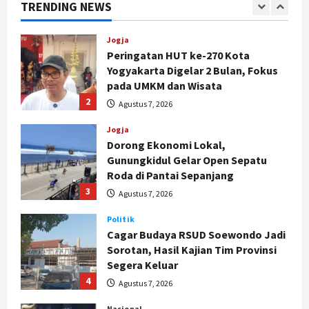
TRENDING NEWS
2
Agustus 7, 2026
Jogja
Dorong Ekonomi Lokal,
Gunungkidul Gelar Open Sepatu
Roda di Pantai Sepanjang
3
Agustus 7, 2026
Politik
Cagar Budaya RSUD Soewondo Jadi
Sorotan, Hasil Kajian Tim Provinsi
Segera Keluar
4
Agustus 7, 2026
Nasional
BRIN Kembangkan Sepatu Murah
Mulai Rp75 Ribu untuk Sekolah
Rakyat
5
Agustus 7, 2026
Politik