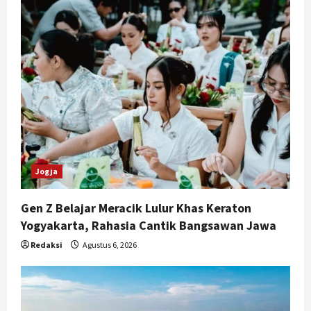
3
Agustus 6, 2026
Nasional
79 Kabupaten/Kota Kesulitan Bayar
Gaji PPPK, Kemendagri Godok
Skema Bantuan Lewat DAU
4
Agustus 6, 2026
Jogja
Transformasi Penanganan Stunting
di Sleman: Mengubah Kondisi Gizi
Jogja
Buruk Menjadi Generasi Emas 2045
5
Agustus 5, 2026
Gen Z Belajar Meracik Lulur Khas Keraton
Yogyakarta, Rahasia Cantik Bangsawan Jawa
Redaksi
Agustus 6, 2026