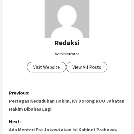
Redaksi
Administrator
Visit Website
View All Posts
P
Previous:
o
Pertegas Kedudukan Hakim, KY Dorong RUU Jabatan
Hakim Dibahas Lagi
s
Next:
t
Ada Menteri Era Jokowi akan Isi Kabinet Prabowo,