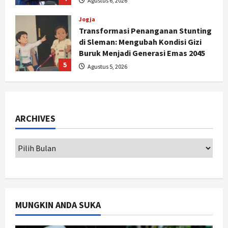
Transformasi Penanganan Stunting
di Sleman: Mengubah Kondisi Gizi
Buruk Menjadi Generasi Emas 2045
5
Agustus 5, 2026
Jogja
Gen Z Belajar Meracik Lulur Khas
Keraton Yogyakarta, Rahasia
Cantik Bangsawan Jawa
1
Agustus 6, 2026
ARCHIVES
Jogja
Jasa Marga Pastikan Pembangunan
Tol Jogja-Solo Segera Rampung,
Progres 98 Persen
2
Agustus 6, 2026
Politik
MUNGKIN ANDA SUKA
Karwito Komitmen Perbaikan Jalan
Desa Sidomukti dengan Cor Beton
Bertahap