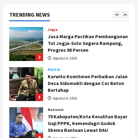
1
Agustus 6, 2026
TRENDING NEWS
Jogja
Jasa Marga Pastikan Pembangunan
Tol Jogja-Solo Segera Rampung,
Progres 98 Persen
2
Agustus 6, 2026
Politik
Karwito Komitmen Perbaikan Jalan
Desa Sidomukti dengan Cor Beton
Bertahap
3
Agustus 6, 2026
Nasional
79 Kabupaten/Kota Kesulitan Bayar
Gaji PPPK, Kemendagri Godok
Skema Bantuan Lewat DAU
4
Agustus 6, 2026
Jogja