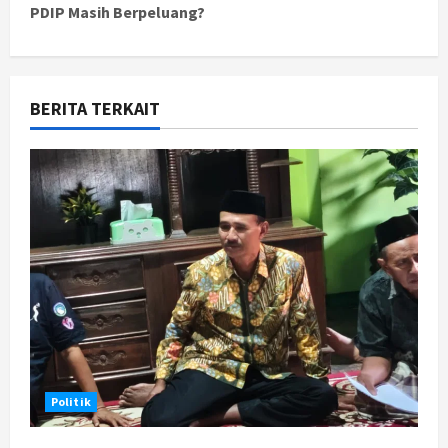
PDIP Masih Berpeluang?
n
a
v
BERITA TERKAIT
i
g
a
t
i
o
n
Politik