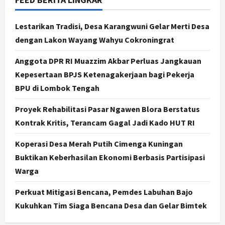
Desa Sidomukti dengan Cor Beton
Bertahap
Lestarikan Tradisi, Desa Karangwuni Gelar Merti Desa
3
Agustus 6, 2026
dengan Lakon Wayang Wahyu Cokroningrat
Nasional
Anggota DPR RI Muazzim Akbar Perluas Jangkauan
79 Kabupaten/Kota Kesulitan Bayar
Kepesertaan BPJS Ketenagakerjaan bagi Pekerja
Gaji PPPK, Kemendagri Godok
Skema Bantuan Lewat DAU
BPU di Lombok Tengah
4
Agustus 6, 2026
Proyek Rehabilitasi Pasar Ngawen Blora Berstatus
Jogja
Kontrak Kritis, Terancam Gagal Jadi Kado HUT RI
Transformasi Penanganan Stunting
di Sleman: Mengubah Kondisi Gizi
Koperasi Desa Merah Putih Cimenga Kuningan
Buruk Menjadi Generasi Emas 2045
Buktikan Keberhasilan Ekonomi Berbasis Partisipasi
5
Agustus 5, 2026
Warga
Jogja
Perkuat Mitigasi Bencana, Pemdes Labuhan Bajo
Gen Z Belajar Meracik Lulur Khas
Kukuhkan Tim Siaga Bencana Desa dan Gelar Bimtek
Keraton Yogyakarta, Rahasia
Cantik Bangsawan Jawa