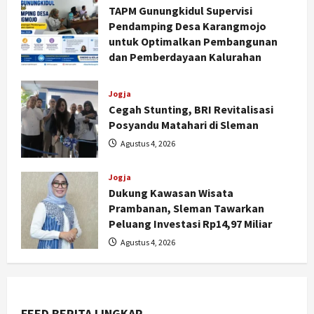
TAPM Gunungkidul Supervisi
Pendamping Desa Karangmojo
untuk Optimalkan Pembangunan
dan Pemberdayaan Kalurahan
Agustus 5, 2026
Jogja
Cegah Stunting, BRI Revitalisasi
Posyandu Matahari di Sleman
Agustus 4, 2026
Jogja
Dukung Kawasan Wisata
Jogja
Prambanan, Sleman Tawarkan
Jasa Marga Pastikan Pembangunan
Peluang Investasi Rp14,97 Miliar
Tol Jogja-Solo Segera Rampung,
Agustus 4, 2026
Progres 98 Persen
2
Agustus 6, 2026
Politik
Karwito Komitmen Perbaikan Jalan
FEED BERITA LINGKAR