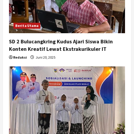
i
o
n
Berita Utama
SD 2 Bulucangkring Kudus Ajari Siswa Bikin
Konten Kreatif Lewat Ekstrakurikuler IT
Redaksi
Juni 20, 2025