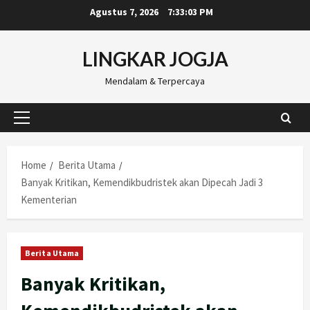
Skip
Agustus 7, 2026
7:33:04 PM
to
content
LINGKAR JOGJA
Mendalam & Terpercaya
Primary
Menu
Home
Berita Utama
Banyak Kritikan, Kemendikbudristek akan Dipecah Jadi 3
Kementerian
Berita Utama
Banyak Kritikan,