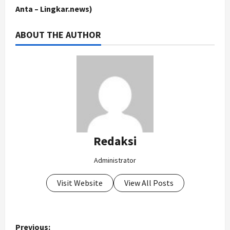
Anta – Lingkar.news)
ABOUT THE AUTHOR
Redaksi
Administrator
Visit Website
View All Posts
P
Previous: