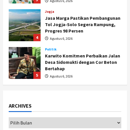
Progres 98 Persen
4
Agustus 6, 2026
Politik
Karwito Komitmen Perbaikan Jalan
Desa Sidomukti dengan Cor Beton
Bertahap
5
Agustus 6, 2026
Politik
Cagar Budaya RSUD Soewondo Jadi
Sorotan, Hasil Kajian Tim Provinsi
Segera Keluar
1
Agustus 7, 2026
Nasional
ARCHIVES
BRIN Kembangkan Sepatu Murah
Mulai Rp75 Ribu untuk Sekolah
Rakyat
2
Agustus 7, 2026