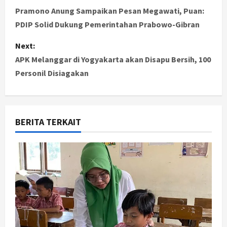
o
Pramono Anung Sampaikan Pesan Megawati, Puan:
PDIP Solid Dukung Pemerintahan Prabowo-Gibran
s
Next:
t
APK Melanggar di Yogyakarta akan Disapu Bersih, 100
Personil Disiagakan
n
a
v
BERITA TERKAIT
i
g
a
t