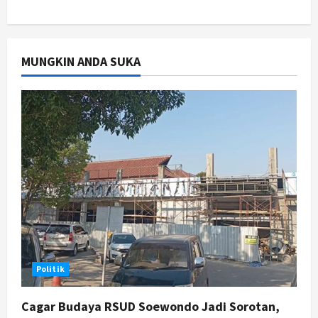
Jogja
Gen Z Belajar Meracik Lulur Khas
Keraton Yogyakarta, Rahasia
MUNGKIN ANDA SUKA
Cantik Bangsawan Jawa
3
Agustus 6, 2026
Jogja
Jasa Marga Pastikan Pembangunan
Tol Jogja-Solo Segera Rampung,
Progres 98 Persen
4
Agustus 6, 2026
Politik
Karwito Komitmen Perbaikan Jalan
Desa Sidomukti dengan Cor Beton
Bertahap
5
Agustus 6, 2026
Politik
Cagar Budaya RSUD Soewondo Jadi Sorotan,