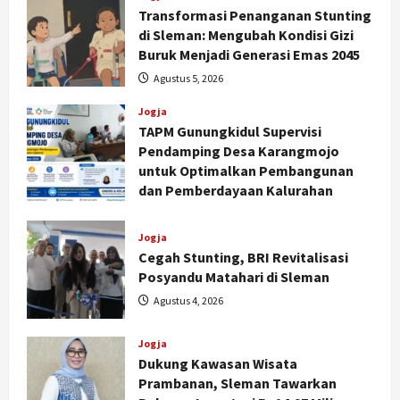
Transformasi Penanganan Stunting
di Sleman: Mengubah Kondisi Gizi
Buruk Menjadi Generasi Emas 2045
Agustus 5, 2026
Jogja
TAPM Gunungkidul Supervisi
Pendamping Desa Karangmojo
untuk Optimalkan Pembangunan
dan Pemberdayaan Kalurahan
Agustus 5, 2026
Jogja
Cegah Stunting, BRI Revitalisasi
Posyandu Matahari di Sleman
Agustus 4, 2026
Jogja
Nasional
Dukung Kawasan Wisata
BRIN Kembangkan Sepatu Murah
Prambanan, Sleman Tawarkan
Mulai Rp75 Ribu untuk Sekolah