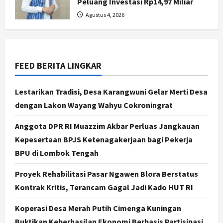
Peluang Investasi Rp14,97 Miliar
Rakyat
2
Agustus 4, 2026
Agustus 7, 2026
Jogja
Gen Z Belajar Meracik Lulur Khas
Keraton Yogyakarta, Rahasia
FEED BERITA LINGKAR
Cantik Bangsawan Jawa
3
Agustus 6, 2026
Lestarikan Tradisi, Desa Karangwuni Gelar Merti Desa
Jogja
dengan Lakon Wayang Wahyu Cokroningrat
Jasa Marga Pastikan Pembangunan
Tol Jogja-Solo Segera Rampung,
Anggota DPR RI Muazzim Akbar Perluas Jangkauan
Progres 98 Persen
Kepesertaan BPJS Ketenagakerjaan bagi Pekerja
4
Agustus 6, 2026
BPU di Lombok Tengah
Politik
Proyek Rehabilitasi Pasar Ngawen Blora Berstatus
Karwito Komitmen Perbaikan Jalan
Desa Sidomukti dengan Cor Beton
Kontrak Kritis, Terancam Gagal Jadi Kado HUT RI
Bertahap
5
Koperasi Desa Merah Putih Cimenga Kuningan
Agustus 6, 2026
Buktikan Keberhasilan Ekonomi Berbasis Partisipasi