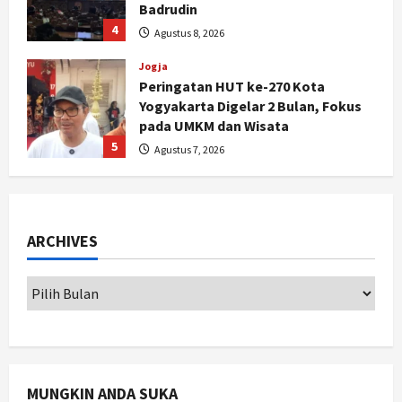
Jogja
Peringatan HUT ke-270 Kota
Yogyakarta Digelar 2 Bulan, Fokus
pada UMKM dan Wisata
5
Agustus 7, 2026
Politik
Dana Bantuan Korban TPKS
Terkumpul Rp200 Miliar, LPSK
Targetkan Dana Abadi Rp1 Triliun
1
Agustus 9, 2026
ARCHIVES
Jogja
Serapan Danais Bantul Capai 60
Persen, Pengadaan Gamelan Rp1,5
Miliar
2
Agustus 8, 2026
Jogja
Kapanewon Pajangan Rampungkan
MUNGKIN ANDA SUKA