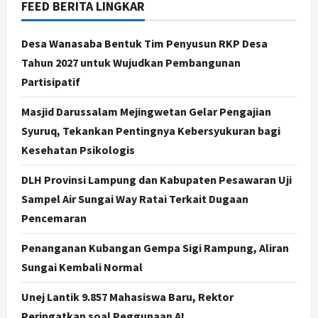
Jogja
FEED BERITA LINGKAR
Kapanewon Pajangan Rampungkan
Verifikasi Indeks Desa 2026, 3
Desa Wanasaba Bentuk Tim Penyusun RKP Desa
Kalurahan Raih Status Mandiri
Tahun 2027 untuk Wujudkan Pembangunan
3
Agustus 8, 2026
Partisipatif
Politik
Hari Jadi Pati ke-703 Jadi
Masjid Darussalam Mejingwetan Gelar Pengajian
Momentum Kemajuan, Ini Pesan Ali
Syuruq, Tekankan Pentingnya Kebersyukuran bagi
Badrudin
Kesehatan Psikologis
4
Agustus 8, 2026
DLH Provinsi Lampung dan Kabupaten Pesawaran Uji
Jogja
Sampel Air Sungai Way Ratai Terkait Dugaan
Peringatan HUT ke-270 Kota
Yogyakarta Digelar 2 Bulan, Fokus
Pencemaran
pada UMKM dan Wisata
Penanganan Kubangan Gempa Sigi Rampung, Aliran
5
Agustus 7, 2026
Sungai Kembali Normal
Politik
Dana Bantuan Korban TPKS
Unej Lantik 9.857 Mahasiswa Baru, Rektor
Terkumpul Rp200 Miliar, LPSK
Peringatkan soal Peggunaan AI