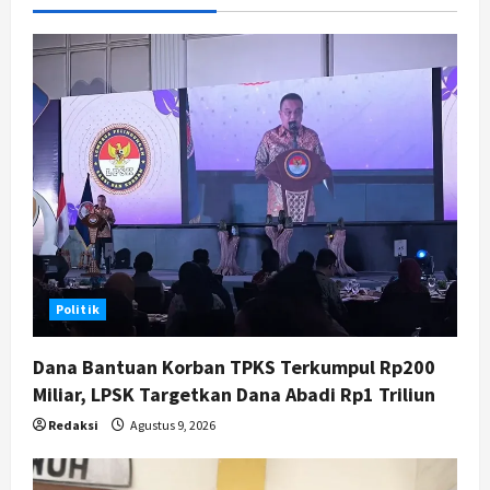
Verifikasi Indeks Desa 2026, 3
Kalurahan Raih Status Mandiri
3
Agustus 8, 2026
Politik
Hari Jadi Pati ke-703 Jadi
Momentum Kemajuan, Ini Pesan Ali
Badrudin
4
Agustus 8, 2026
Jogja
Peringatan HUT ke-270 Kota
Yogyakarta Digelar 2 Bulan, Fokus
pada UMKM dan Wisata
Politik
5
Agustus 7, 2026
Dana Bantuan Korban TPKS Terkumpul Rp200
Miliar, LPSK Targetkan Dana Abadi Rp1 Triliun
Redaksi
Agustus 9, 2026