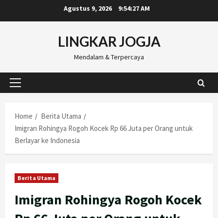
Skip
Agustus 9, 2026
9:54:28 AM
to
content
LINGKAR JOGJA
Mendalam & Terpercaya
Primary
Menu
Home
Berita Utama
Imigran Rohingya Rogoh Kocek Rp 66 Juta per Orang untuk
Berlayar ke Indonesia
Berita Utama
Imigran Rohingya Rogoh Kocek