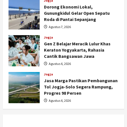
Jogja
Dorong Ekonomi Lokal,
Gunungkidul Gelar Open Sepatu
Roda di Pantai Sepanjang
Agustus 7, 2026
Jogja
Gen Z Belajar Meracik Lulur Khas
Keraton Yogyakarta, Rahasia
Cantik Bangsawan Jawa
Agustus 6, 2026
Jogja
Jasa Marga Pastikan Pembangunan
Tol Jogja-Solo Segera Rampung,
Jogja
Progres 98 Persen
Serapan Danais Bantul Capai 60
Agustus 6, 2026
Persen, Pengadaan Gamelan Rp1,5
Miliar
2
Agustus 8, 2026