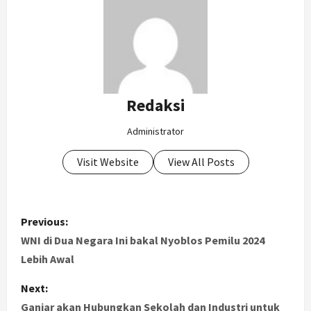
Redaksi
Administrator
Visit Website
View All Posts
P
Previous:
o
WNI di Dua Negara Ini bakal Nyoblos Pemilu 2024
Lebih Awal
s
Next:
t
Ganjar akan Hubungkan Sekolah dan Industri untuk