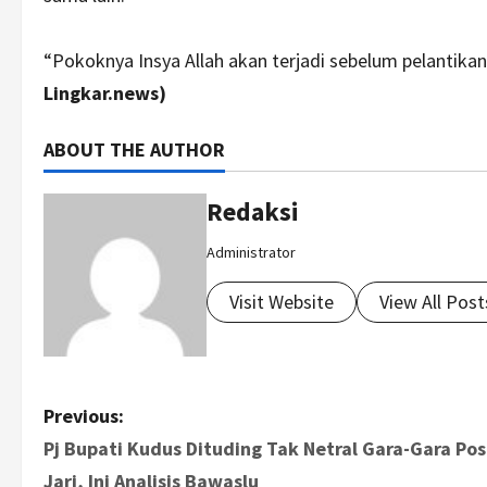
“Pokoknya Insya Allah akan terjadi sebelum pelantik
Lingkar.news)
ABOUT THE AUTHOR
Redaksi
Administrator
Visit Website
View All Post
P
Previous:
Pj Bupati Kudus Dituding Tak Netral Gara-Gara Po
o
Jari, Ini Analisis Bawaslu