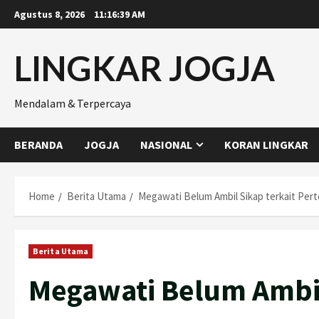
Skip
Agustus 8, 2026
11:16:40 AM
to
content
LINGKAR JOGJA
Mendalam & Terpercaya
BERANDA
JOGJA
NASIONAL
KORAN LINGKAR
Home
Berita Utama
Megawati Belum Ambil Sikap terkait Pe
Berita Utama
Megawati Belum Ambil