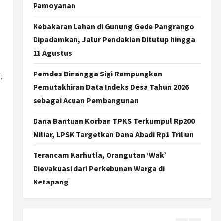
Dorong Ekonomi Lokal,
Pamoyanan
Gunungkidul Gelar Open
Sepatu Roda di Pantai
Kebakaran Lahan di Gunung Gede Pangrango
Sepanjang
3
Dipadamkan, Jalur Pendakian Ditutup hingga
Agustus 7, 2026
11 Agustus
Politik
Cagar Budaya RSUD
Pemdes Binangga Sigi Rampungkan
.
Soewondo Jadi Sorotan,
Pemutakhiran Data Indeks Desa Tahun 2026
Hasil Kajian Tim Provinsi
Segera Keluar
sebagai Acuan Pembangunan
4
Agustus 7, 2026
Dana Bantuan Korban TPKS Terkumpul Rp200
Nasional
BRIN Kembangkan Sepatu
Miliar, LPSK Targetkan Dana Abadi Rp1 Triliun
Murah Mulai Rp75 Ribu untuk
Sekolah Rakyat
Terancam Karhutla, Orangutan ‘Wak’
5
Agustus 7, 2026
Dievakuasi dari Perkebunan Warga di
Ketapang
Politik
Hari Jadi Pati ke-703 Jadi
Momentum Kemajuan, Ini
Pesan Ali Badrudin