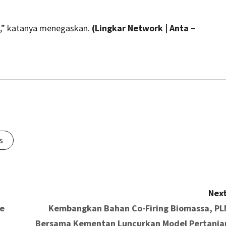
an,” katanya menegaskan.
(Lingkar Network | Anta –
s
Next
se
Kembangkan Bahan Co-Firing Biomassa, PL
Bersama Kementan Luncurkan Model Pertania