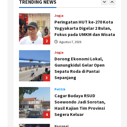
TRENDING NEWS
1
Agustus 8, 2026
Jogja
Peringatan HUT ke-270 Kota
Yogyakarta Digelar 2 Bulan,
Fokus pada UMKM dan Wisata
2
Agustus 7, 2026
Jogja
Dorong Ekonomi Lokal,
Gunungkidul Gelar Open
Sepatu Roda di Pantai
Sepanjang
3
Agustus 7, 2026
Politik
Cagar Budaya RSUD
Soewondo Jadi Sorotan,
Hasil Kajian Tim Provinsi
Segera Keluar
4
Agustus 7, 2026
Nasional