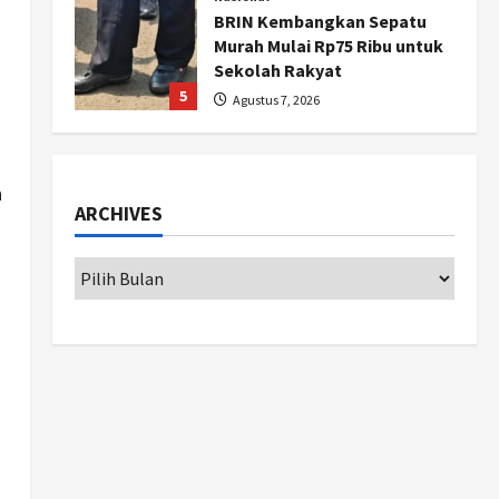
BRIN Kembangkan Sepatu
Murah Mulai Rp75 Ribu untuk
Sekolah Rakyat
5
Agustus 7, 2026
Politik
Hari Jadi Pati ke-703 Jadi
Momentum Kemajuan, Ini
n
ARCHIVES
Pesan Ali Badrudin
1
Agustus 8, 2026
Jogja
Peringatan HUT ke-270 Kota
Yogyakarta Digelar 2 Bulan,
Fokus pada UMKM dan Wisata
2
Agustus 7, 2026
Jogja
Dorong Ekonomi Lokal,
Gunungkidul Gelar Open