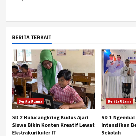
s
t
n
BERITA TERKAIT
a
v
i
g
a
Berita Utama
Berita Utama
t
SD 2 Bulucangkring Kudus Ajari
SD 1 Ngembal
i
Siswa Bikin Konten Kreatif Lewat
Intensifkan Be
Ekstrakurikuler IT
Sekolah
o