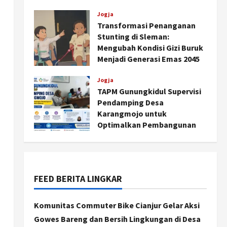
Agustus 6, 2026
Jogja
Transformasi Penanganan
Stunting di Sleman:
Mengubah Kondisi Gizi Buruk
Menjadi Generasi Emas 2045
Agustus 5, 2026
Jogja
TAPM Gunungkidul Supervisi
Pendamping Desa
Karangmojo untuk
Optimalkan Pembangunan
dan Pemberdayaan
Kalurahan
Jogja
Agustus 5, 2026
Peringatan HUT ke-270 Kota
Yogyakarta Digelar 2 Bulan,
FEED BERITA LINGKAR
Fokus pada UMKM dan Wisata
2
Agustus 7, 2026
Komunitas Commuter Bike Cianjur Gelar Aksi
Gowes Bareng dan Bersih Lingkungan di Desa
Jogja