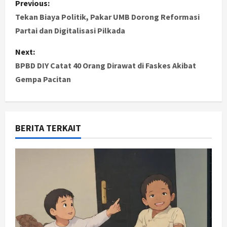
Previous:
o
Tekan Biaya Politik, Pakar UMB Dorong Reformasi
Partai dan Digitalisasi Pilkada
s
Next:
t
BPBD DIY Catat 40 Orang Dirawat di Faskes Akibat
Gempa Pacitan
n
a
v
BERITA TERKAIT
i
g
a
t