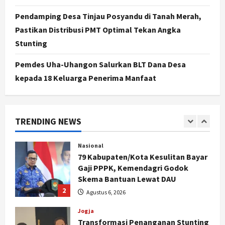
Agustus 5, 2026
Nasional
Pendamping Desa Tinjau Posyandu di Tanah Merah,
Kasus Eks Jampidsus Febrie
Pastikan Distribusi PMT Optimal Tekan Angka
Adriansyah Diminta Diusut Tuntas,
Stunting
Pengamat Dorong Reformasi
Kejaksaan
5
Pemdes Uha-Uhangon Salurkan BLT Dana Desa
Agustus 5, 2026
kepada 18 Keluarga Penerima Manfaat
Politik
Karwito Komitmen Perbaikan Jalan
Desa Sidomukti dengan Cor Beton
Bertahap
TRENDING NEWS
1
Agustus 6, 2026
Nasional
79 Kabupaten/Kota Kesulitan Bayar
Gaji PPPK, Kemendagri Godok
Skema Bantuan Lewat DAU
2
Agustus 6, 2026
Jogja
Transformasi Penanganan Stunting