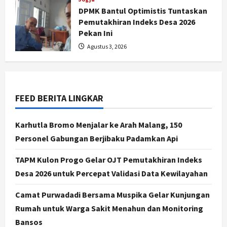
DPMK Bantul Optimistis Tuntaskan
Pemutakhiran Indeks Desa 2026
Pekan Ini
Nasional
Agustus 3, 2026
79 Kabupaten/Kota Kesulitan Bayar
Gaji PPPK, Kemendagri Godok
Skema Bantuan Lewat DAU
2
Agustus 6, 2026
FEED BERITA LINGKAR
Jogja
Transformasi Penanganan Stunting
Karhutla Bromo Menjalar ke Arah Malang, 150
di Sleman: Mengubah Kondisi Gizi
Personel Gabungan Berjibaku Padamkan Api
Buruk Menjadi Generasi Emas 2045
3
Agustus 5, 2026
TAPM Kulon Progo Gelar OJT Pemutakhiran Indeks
Desa 2026 untuk Percepat Validasi Data Kewilayahan
Jogja
TAPM Gunungkidul Supervisi
Camat Purwadadi Bersama Muspika Gelar Kunjungan
Pendamping Desa Karangmojo
untuk Optimalkan Pembangunan
Rumah untuk Warga Sakit Menahun dan Monitoring
dan Pemberdayaan Kalurahan
4
Bansos