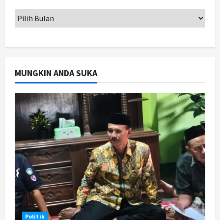
Agustus 6, 2026
Nasional
79 Kabupaten/Kota Kesulitan Bayar
Gaji PPPK, Kemendagri Godok
Skema Bantuan Lewat DAU
2
Agustus 6, 2026
MUNGKIN ANDA SUKA
Jogja
Transformasi Penanganan Stunting
di Sleman: Mengubah Kondisi Gizi
Buruk Menjadi Generasi Emas 2045
3
Agustus 5, 2026
Jogja
TAPM Gunungkidul Supervisi
Pendamping Desa Karangmojo
untuk Optimalkan Pembangunan
dan Pemberdayaan Kalurahan
4
Agustus 5, 2026
Nasional
Politik