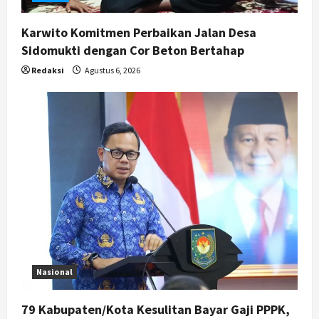
Kasus Eks Jampidsus Febrie
Adriansyah Diminta Diusut Tuntas,
Karwito Komitmen Perbaikan Jalan Desa
Pengamat Dorong Reformasi
Kejaksaan
Sidomukti dengan Cor Beton Bertahap
5
Agustus 5, 2026
Redaksi
Agustus 6, 2026
Nasional
79 Kabupaten/Kota Kesulitan Bayar Gaji PPPK,