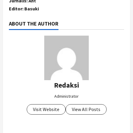
Jurnalis: Ant
Editor: Basuki
ABOUT THE AUTHOR
Redaksi
Administrator
Visit Website
View All Posts
P