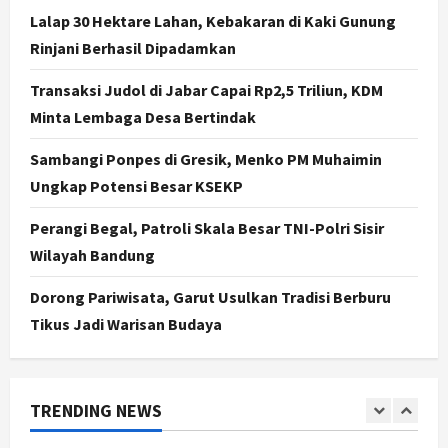
Kalurahan Raih Status Mandiri
Lalap 30 Hektare Lahan, Kebakaran di Kaki Gunung
3
Agustus 8, 2026
Rinjani Berhasil Dipadamkan
Politik
Transaksi Judol di Jabar Capai Rp2,5 Triliun, KDM
Hari Jadi Pati ke-703 Jadi
Momentum Kemajuan, Ini Pesan Ali
Minta Lembaga Desa Bertindak
Badrudin
Sambangi Ponpes di Gresik, Menko PM Muhaimin
4
Agustus 8, 2026
Ungkap Potensi Besar KSEKP
Jogja
Peringatan HUT ke-270 Kota
Perangi Begal, Patroli Skala Besar TNI-Polri Sisir
Yogyakarta Digelar 2 Bulan, Fokus
Wilayah Bandung
pada UMKM dan Wisata
5
Agustus 7, 2026
Dorong Pariwisata, Garut Usulkan Tradisi Berburu
Tikus Jadi Warisan Budaya
Politik
Dana Bantuan Korban TPKS
Terkumpul Rp200 Miliar, LPSK
Targetkan Dana Abadi Rp1 Triliun
TRENDING NEWS
1
Agustus 9, 2026