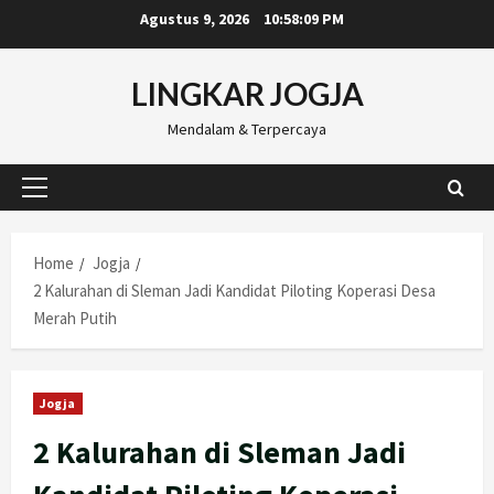
Skip
Agustus 9, 2026
10:58:10 PM
to
content
LINGKAR JOGJA
Mendalam & Terpercaya
Primary
Menu
Home
Jogja
2 Kalurahan di Sleman Jadi Kandidat Piloting Koperasi Desa
Merah Putih
Jogja
2 Kalurahan di Sleman Jadi