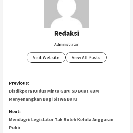
Redaksi
Administrator
Visit Website
View All Posts
P
Previous:
o
Disdikpora Kudus Minta Guru SD Buat KBM
Menyenangkan Bagi Siswa Baru
s
Next:
t
Mendagri: Legislator Tak Boleh Kelola Anggaran
Pokir
n