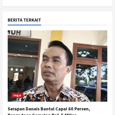
a
v
BERITA TERKAIT
i
g
a
t
i
o
n
Jogja
Serapan Danais Bantul Capai 60 Persen,