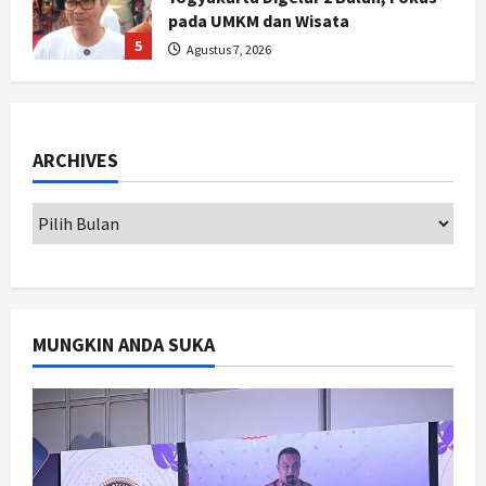
pada UMKM dan Wisata
5
Agustus 7, 2026
Politik
Dana Bantuan Korban TPKS
Terkumpul Rp200 Miliar, LPSK
ARCHIVES
Targetkan Dana Abadi Rp1 Triliun
1
Agustus 9, 2026
Jogja
Serapan Danais Bantul Capai 60
Persen, Pengadaan Gamelan Rp1,5
Miliar
2
Agustus 8, 2026
MUNGKIN ANDA SUKA
Jogja
Kapanewon Pajangan Rampungkan
Verifikasi Indeks Desa 2026, 3
Kalurahan Raih Status Mandiri
3
Agustus 8, 2026