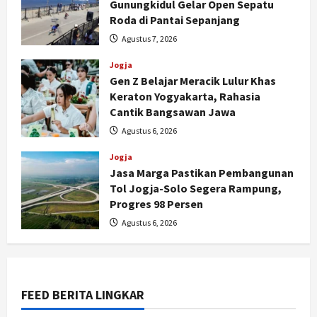
Gunungkidul Gelar Open Sepatu
Roda di Pantai Sepanjang
Agustus 7, 2026
Jogja
Gen Z Belajar Meracik Lulur Khas
Keraton Yogyakarta, Rahasia
Cantik Bangsawan Jawa
Agustus 6, 2026
Jogja
Jasa Marga Pastikan Pembangunan
Jogja
Tol Jogja-Solo Segera Rampung,
Serapan Danais Bantul Capai 60
Progres 98 Persen
Persen, Pengadaan Gamelan Rp1,5
Agustus 6, 2026
Miliar
2
Agustus 8, 2026
Jogja
Kapanewon Pajangan Rampungkan
FEED BERITA LINGKAR
Verifikasi Indeks Desa 2026, 3