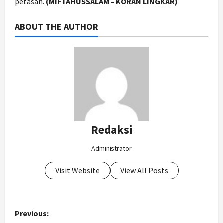
petasan.
(MIFTAHUSSALAM – KORAN LINGKAR)
ABOUT THE AUTHOR
Redaksi
Administrator
Visit Website
View All Posts
P
Previous: