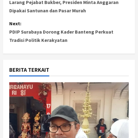
o
Larang Pejabat Bukber, Presiden Minta Anggaran
Dipakai Santunan dan Pasar Murah
s
Next:
t
PDIP Surabaya Dorong Kader Banteng Perkuat
Tradisi Politik Kerakyatan
n
a
v
BERITA TERKAIT
i
g
a
t
i