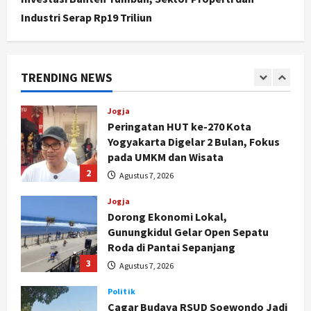
Industri Serap Rp19 Triliun
Politik
Hari Jadi Pati ke-703 Jadi
Momentum Kemajuan, Ini Pesan Ali
Badrudin
TRENDING NEWS
1
Agustus 8, 2026
Jogja
Peringatan HUT ke-270 Kota
Yogyakarta Digelar 2 Bulan, Fokus
pada UMKM dan Wisata
2
Agustus 7, 2026
Jogja
Dorong Ekonomi Lokal,
Gunungkidul Gelar Open Sepatu
Roda di Pantai Sepanjang
3
Agustus 7, 2026
Politik
Cagar Budaya RSUD Soewondo Jadi