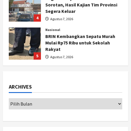
Sorotan, Hasil Kajian Tim Provinsi
Segera Keluar
4
Agustus 7, 2026
Nasional
BRIN Kembangkan Sepatu Murah
Mulai Rp75 Ribu untuk Sekolah
Rakyat
5
Agustus 7, 2026
Politik
Hari Jadi Pati ke-703 Jadi
Momentum Kemajuan, Ini Pesan Ali
ARCHIVES
Badrudin
1
Agustus 8, 2026
Jogja
Peringatan HUT ke-270 Kota
Yogyakarta Digelar 2 Bulan, Fokus
pada UMKM dan Wisata