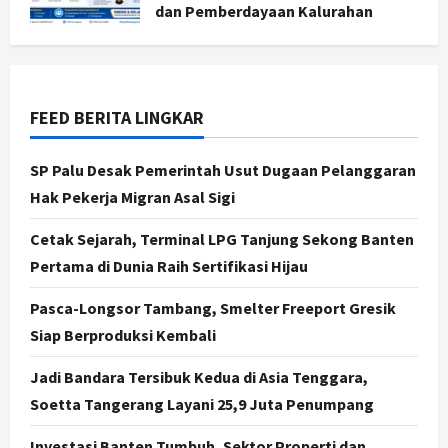
Yogyakarta Digelar 2 Bulan, Fokus
dan Pemberdayaan Kalurahan
pada UMKM dan Wisata
Agustus 5, 2026
2
Agustus 7, 2026
Jogja
Dorong Ekonomi Lokal,
FEED BERITA LINGKAR
Gunungkidul Gelar Open Sepatu
Roda di Pantai Sepanjang
SP Palu Desak Pemerintah Usut Dugaan Pelanggaran
3
Agustus 7, 2026
Hak Pekerja Migran Asal Sigi
Politik
Cetak Sejarah, Terminal LPG Tanjung Sekong Banten
Cagar Budaya RSUD Soewondo Jadi
Sorotan, Hasil Kajian Tim Provinsi
Pertama di Dunia Raih Sertifikasi Hijau
Segera Keluar
Pasca-Longsor Tambang, Smelter Freeport Gresik
4
Agustus 7, 2026
Siap Berproduksi Kembali
Nasional
BRIN Kembangkan Sepatu Murah
Jadi Bandara Tersibuk Kedua di Asia Tenggara,
Mulai Rp75 Ribu untuk Sekolah
Soetta Tangerang Layani 25,9 Juta Penumpang
Rakyat
5
Agustus 7, 2026
Investasi Banten Tumbuh, Sektor Properti dan