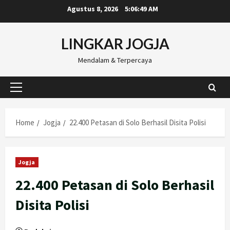
Skip
Agustus 8, 2026
5:06:50 AM
to
content
LINGKAR JOGJA
Mendalam & Terpercaya
Primary
Menu
Home
Jogja
22.400 Petasan di Solo Berhasil Disita Polisi
Jogja
22.400 Petasan di Solo Berhasil
Disita Polisi