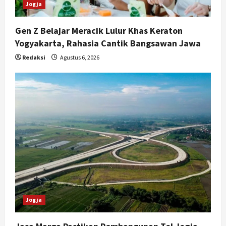
n
Jogja
Gen Z Belajar Meracik Lulur Khas Keraton
Yogyakarta, Rahasia Cantik Bangsawan Jawa
Redaksi
Agustus 6, 2026
Jogja