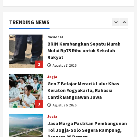
Cagar Budaya RSUD Soewondo Jadi
Sorotan, Hasil Kajian Tim Provinsi
Segera Keluar
TRENDING NEWS
1
Agustus 7, 2026
Nasional
BRIN Kembangkan Sepatu Murah
Mulai Rp75 Ribu untuk Sekolah
Rakyat
2
Agustus 7, 2026
Jogja
Gen Z Belajar Meracik Lulur Khas
Keraton Yogyakarta, Rahasia
Cantik Bangsawan Jawa
3
Agustus 6, 2026
Jogja
Jasa Marga Pastikan Pembangunan
Tol Jogja-Solo Segera Rampung,
Progres 98 Persen