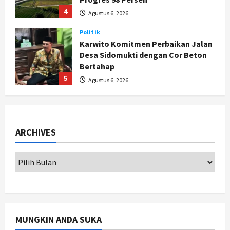
4
Agustus 6, 2026
Politik
Karwito Komitmen Perbaikan Jalan
Desa Sidomukti dengan Cor Beton
Bertahap
5
Agustus 6, 2026
Politik
Cagar Budaya RSUD Soewondo Jadi
Sorotan, Hasil Kajian Tim Provinsi
ARCHIVES
Segera Keluar
1
Agustus 7, 2026
Nasional
BRIN Kembangkan Sepatu Murah
Mulai Rp75 Ribu untuk Sekolah
Rakyat
2
Agustus 7, 2026
MUNGKIN ANDA SUKA