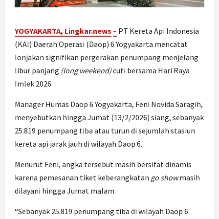
YOGYAKARTA, Lingkar.ne
ws
–
PT Kereta Api Indonesia
(KAI) Daerah Operasi (Daop) 6 Yogyakarta mencatat
lonjakan signifikan pergerakan penumpang menjelang
libur panjang
(long weekend)
cuti bersama Hari Raya
Imlek 2026.
Manager Humas Daop 6 Yogyakarta, Feni Novida Saragih,
menyebutkan hingga Jumat (13/2/2026) siang, sebanyak
25.819 penumpang tiba atau turun di sejumlah stasiun
kereta api jarak jauh di wilayah Daop 6.
Menurut Feni, angka tersebut masih bersifat dinamis
karena pemesanan tiket keberangkatan
go show
masih
dilayani hingga Jumat malam.
“Sebanyak 25.819 penumpang tiba di wilayah Daop 6