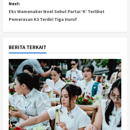
Next:
t
Eks Wamenaker Noel Sebut Partai ‘K’ Terlibat
Pemerasan K3 Terdiri Tiga Huruf
n
a
v
BERITA TERKAIT
i
g
a
t
i
o