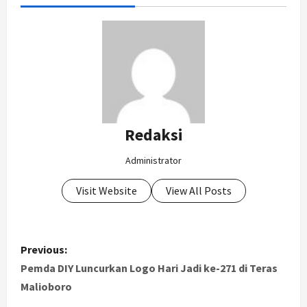
Redaksi
Administrator
Visit Website
View All Posts
P
Previous:
o
Pemda DIY Luncurkan Logo Hari Jadi ke-271 di Teras
Malioboro
s