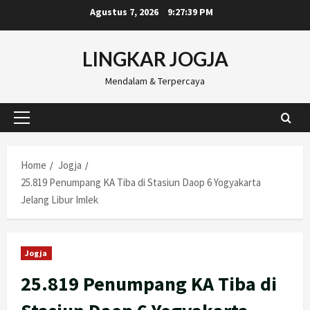
Skip
Agustus 7, 2026
9:27:40 PM
to
content
LINGKAR JOGJA
Mendalam & Terpercaya
Primary
Menu
Home
Jogja
25.819 Penumpang KA Tiba di Stasiun Daop 6 Yogyakarta
Jelang Libur Imlek
Jogja
25.819 Penumpang KA Tiba di