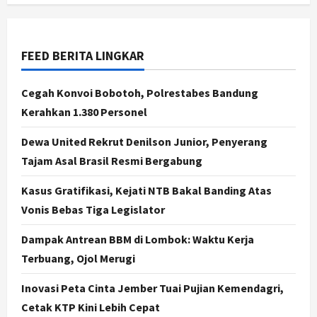
2
Agustus 7, 2026
Jogja
Gen Z Belajar Meracik Lulur Khas
FEED BERITA LINGKAR
Keraton Yogyakarta, Rahasia
Cantik Bangsawan Jawa
Cegah Konvoi Bobotoh, Polrestabes Bandung
3
Agustus 6, 2026
Kerahkan 1.380 Personel
Jogja
Dewa United Rekrut Denilson Junior, Penyerang
Jasa Marga Pastikan Pembangunan
Tol Jogja-Solo Segera Rampung,
Tajam Asal Brasil Resmi Bergabung
Progres 98 Persen
Kasus Gratifikasi, Kejati NTB Bakal Banding Atas
4
Agustus 6, 2026
Vonis Bebas Tiga Legislator
Politik
Karwito Komitmen Perbaikan Jalan
Dampak Antrean BBM di Lombok: Waktu Kerja
Desa Sidomukti dengan Cor Beton
Terbuang, Ojol Merugi
Bertahap
5
Agustus 6, 2026
Inovasi Peta Cinta Jember Tuai Pujian Kemendagri,
Cetak KTP Kini Lebih Cepat
Politik