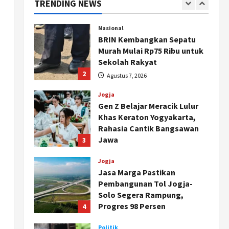
TRENDING NEWS
Segera Keluar
1
Agustus 7, 2026
Nasional
BRIN Kembangkan Sepatu
Murah Mulai Rp75 Ribu untuk
Sekolah Rakyat
2
Agustus 7, 2026
Jogja
Gen Z Belajar Meracik Lulur
Khas Keraton Yogyakarta,
Rahasia Cantik Bangsawan
Jawa
3
Agustus 6, 2026
Jogja
Jasa Marga Pastikan
Pembangunan Tol Jogja-
Solo Segera Rampung,
Progres 98 Persen
4
Agustus 6, 2026
Politik