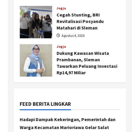
dan Pemberdayaan
Kalurahan
Jogja
Cegah Stunting, BRI
Agustus 5, 2026
Revitalisasi Posyandu
Matahari di Sleman
Agustus 4, 2026
Jogja
Dukung Kawasan Wisata
Prambanan, Sleman
Tawarkan Peluang Investasi
Rp14,97 Miliar
Agustus 4, 2026
Nasional
BRIN Kembangkan Sepatu
Murah Mulai Rp75 Ribu untuk
FEED BERITA LINGKAR
Sekolah Rakyat
2
Agustus 7, 2026
Hadapi Dampak Kekeringan, Pemerintah dan
Warga Kecamatan Marioriawa Gelar Salat
Jogja