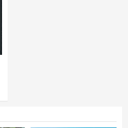
Rahasia Cantik Bangsawan
Jawa
3
Agustus 6, 2026
Jogja
Jasa Marga Pastikan
Pembangunan Tol Jogja-
Solo Segera Rampung,
Progres 98 Persen
4
Agustus 6, 2026
Politik
Karwito Komitmen Perbaikan
Jalan Desa Sidomukti dengan
Cor Beton Bertahap
5
Agustus 6, 2026