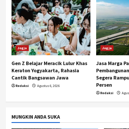
a
v
i
g
Jogja
Jogja
a
t
Gen Z Belajar Meracik Lulur Khas
Jasa Marga Pa
Keraton Yogyakarta, Rahasia
Pembangunan 
i
Cantik Bangsawan Jawa
Segera Rampu
Persen
o
Redaksi
Agustus 6, 2026
Redaksi
Agust
n
MUNGKIN ANDA SUKA