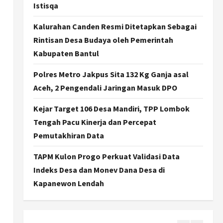
Gen Z Belajar Meracik Lulur
Istisqa
Khas Keraton Yogyakarta,
Rahasia Cantik Bangsawan
Kalurahan Canden Resmi Ditetapkan Sebagai
n
Jawa
3
Rintisan Desa Budaya oleh Pemerintah
Agustus 6, 2026
Kabupaten Bantul
Jogja
Jasa Marga Pastikan
Polres Metro Jakpus Sita 132 Kg Ganja asal
Pembangunan Tol Jogja-
Aceh, 2 Pengendali Jaringan Masuk DPO
Solo Segera Rampung,
Progres 98 Persen
4
Kejar Target 106 Desa Mandiri, TPP Lombok
Agustus 6, 2026
Tengah Pacu Kinerja dan Percepat
Politik
Karwito Komitmen Perbaikan
Pemutakhiran Data
Jalan Desa Sidomukti dengan
Cor Beton Bertahap
TAPM Kulon Progo Perkuat Validasi Data
5
Agustus 6, 2026
Indeks Desa dan Monev Dana Desa di
Kapanewon Lendah
Politik
Cagar Budaya RSUD
Soewondo Jadi Sorotan,
Hasil Kajian Tim Provinsi