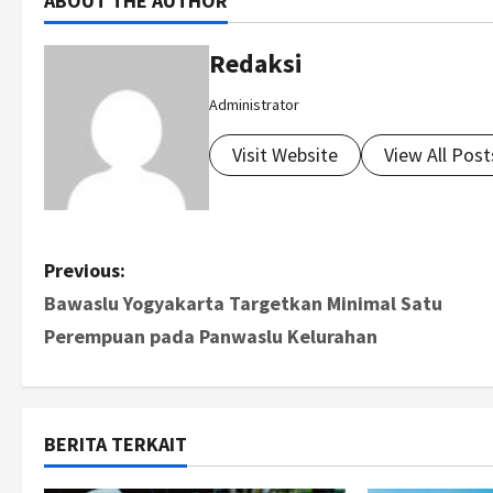
ABOUT THE AUTHOR
Redaksi
Administrator
Visit Website
View All Post
P
Previous:
Bawaslu Yogyakarta Targetkan Minimal Satu
o
Perempuan pada Panwaslu Kelurahan
s
t
BERITA TERKAIT
n