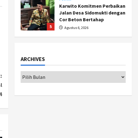
Karwito Komitmen Perbaikan
Jalan Desa Sidomukti dengan
Cor Beton Bertahap
5
Agustus 6, 2026
Politik
Cagar Budaya RSUD
Soewondo Jadi Sorotan,
ARCHIVES
Hasil Kajian Tim Provinsi
Segera Keluar
1
:
Agustus 7, 2026
Nasional
l
BRIN Kembangkan Sepatu
Murah Mulai Rp75 Ribu untuk
4
Sekolah Rakyat
2
Agustus 7, 2026
Jogja
Gen Z Belajar Meracik Lulur
Khas Keraton Yogyakarta,