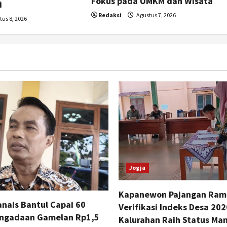
Fokus pada UMKM dan Wisata
i
Redaksi
Agustus 7, 2026
us 8, 2026
Jogja
Kapanewon Pajangan Ra
nais Bantul Capai 60
Verifikasi Indeks Desa 202
engadaan Gamelan Rp1,5
Kalurahan Raih Status Man