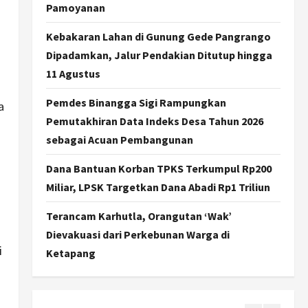
Kapanewon Pajangan
Pamoyanan
Rampungkan Verifikasi
Indeks Desa 2026, 3 Kalurahan
Kebakaran Lahan di Gunung Gede Pangrango
Raih Status Mandiri
3
Dipadamkan, Jalur Pendakian Ditutup hingga
Agustus 8, 2026
11 Agustus
Politik
Hari Jadi Pati ke-703 Jadi
Pemdes Binangga Sigi Rampungkan
a
Momentum Kemajuan, Ini
Pemutakhiran Data Indeks Desa Tahun 2026
Pesan Ali Badrudin
sebagai Acuan Pembangunan
4
Agustus 8, 2026
Dana Bantuan Korban TPKS Terkumpul Rp200
Jogja
Peringatan HUT ke-270 Kota
Miliar, LPSK Targetkan Dana Abadi Rp1 Triliun
Yogyakarta Digelar 2 Bulan,
Fokus pada UMKM dan Wisata
Terancam Karhutla, Orangutan ‘Wak’
5
Agustus 7, 2026
Dievakuasi dari Perkebunan Warga di
i
Ketapang
Politik
Dana Bantuan Korban TPKS
Terkumpul Rp200 Miliar, LPSK
Targetkan Dana Abadi Rp1