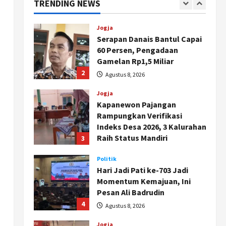
TRENDING NEWS
Triliun
1
Agustus 9, 2026
Jogja
Serapan Danais Bantul Capai
60 Persen, Pengadaan
Gamelan Rp1,5 Miliar
2
Agustus 8, 2026
Jogja
Kapanewon Pajangan
Rampungkan Verifikasi
Indeks Desa 2026, 3 Kalurahan
Raih Status Mandiri
3
Agustus 8, 2026
Politik
Hari Jadi Pati ke-703 Jadi
Momentum Kemajuan, Ini
Pesan Ali Badrudin
4
Agustus 8, 2026
Jogja