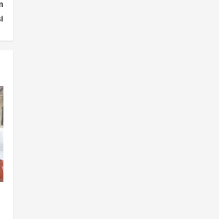
Indeks Desa 2026, 3 Kalurahan
n
Raih Status Mandiri
3
i
Agustus 8, 2026
Politik
Hari Jadi Pati ke-703 Jadi
Momentum Kemajuan, Ini
Pesan Ali Badrudin
4
Agustus 8, 2026
Jogja
Peringatan HUT ke-270 Kota
Yogyakarta Digelar 2 Bulan,
Fokus pada UMKM dan Wisata
5
Agustus 7, 2026