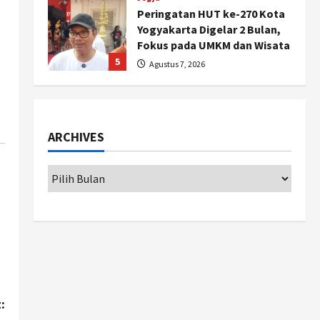
Peringatan HUT ke-270 Kota
Yogyakarta Digelar 2 Bulan,
Fokus pada UMKM dan Wisata
5
Agustus 7, 2026
Politik
Dana Bantuan Korban TPKS
Terkumpul Rp200 Miliar, LPSK
ARCHIVES
Targetkan Dana Abadi Rp1
Triliun
1
Agustus 9, 2026
Jogja
Serapan Danais Bantul Capai
60 Persen, Pengadaan
Gamelan Rp1,5 Miliar
2
Agustus 8, 2026
Jogja
Kapanewon Pajangan
:
Rampungkan Verifikasi