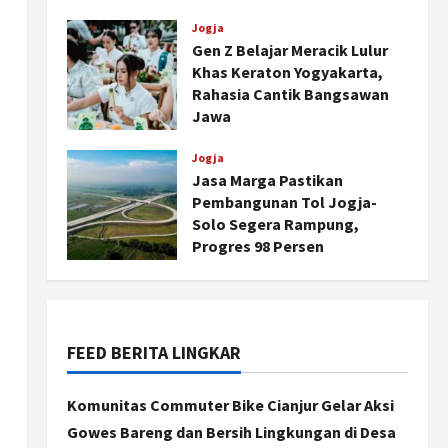
Agustus 7, 2026
Jogja
Gen Z Belajar Meracik Lulur
Khas Keraton Yogyakarta,
Rahasia Cantik Bangsawan
Jawa
Agustus 6, 2026
Jogja
Jasa Marga Pastikan
Pembangunan Tol Jogja-
Solo Segera Rampung,
Progres 98 Persen
Agustus 6, 2026
Jogja
Serapan Danais Bantul Capai
60 Persen, Pengadaan
FEED BERITA LINGKAR
Gamelan Rp1,5 Miliar
2
Agustus 8, 2026
Komunitas Commuter Bike Cianjur Gelar Aksi
Gowes Bareng dan Bersih Lingkungan di Desa
Jogja