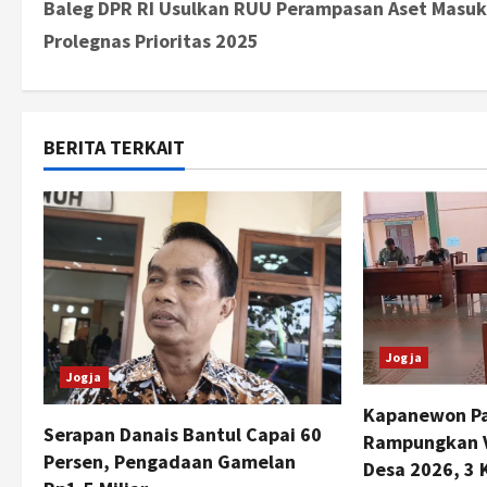
Baleg DPR RI Usulkan RUU Perampasan Aset Masuk
o
Prolegnas Prioritas 2025
s
t
BERITA TERKAIT
n
a
v
i
g
Jogja
Jogja
a
Kapanewon P
t
Serapan Danais Bantul Capai 60
Rampungkan Ve
Persen, Pengadaan Gamelan
Desa 2026, 3 
i