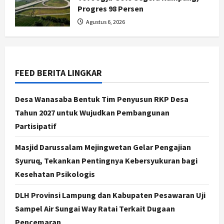
Progres 98 Persen
Agustus 6, 2026
Jogja
Serapan Danais Bantul Capai 60
Persen, Pengadaan Gamelan Rp1,5
Miliar
2
Agustus 8, 2026
FEED BERITA LINGKAR
Jogja
Desa Wanasaba Bentuk Tim Penyusun RKP Desa
Kapanewon Pajangan Rampungkan
Verifikasi Indeks Desa 2026, 3
Tahun 2027 untuk Wujudkan Pembangunan
Kalurahan Raih Status Mandiri
Partisipatif
3
Agustus 8, 2026
Masjid Darussalam Mejingwetan Gelar Pengajian
Politik
Syuruq, Tekankan Pentingnya Kebersyukuran bagi
Hari Jadi Pati ke-703 Jadi
Kesehatan Psikologis
Momentum Kemajuan, Ini Pesan Ali
Badrudin
DLH Provinsi Lampung dan Kabupaten Pesawaran Uji
4
Agustus 8, 2026
Sampel Air Sungai Way Ratai Terkait Dugaan
Jogja
Pencemaran