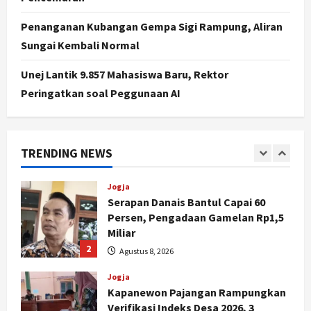
Peringatan HUT ke-270 Kota
Yogyakarta Digelar 2 Bulan, Fokus
Penanganan Kubangan Gempa Sigi Rampung, Aliran
pada UMKM dan Wisata
Sungai Kembali Normal
5
Agustus 7, 2026
Unej Lantik 9.857 Mahasiswa Baru, Rektor
Politik
Peringatkan soal Peggunaan AI
Dana Bantuan Korban TPKS
Terkumpul Rp200 Miliar, LPSK
Targetkan Dana Abadi Rp1 Triliun
1
Agustus 9, 2026
TRENDING NEWS
Jogja
Serapan Danais Bantul Capai 60
Persen, Pengadaan Gamelan Rp1,5
Miliar
2
Agustus 8, 2026
Jogja
Kapanewon Pajangan Rampungkan
Verifikasi Indeks Desa 2026, 3
Kalurahan Raih Status Mandiri