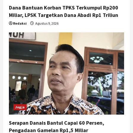
pada UMKM dan Wisata
Dana Bantuan Korban TPKS Terkumpul Rp200
5
Agustus 7, 2026
Miliar, LPSK Targetkan Dana Abadi Rp1 Triliun
Redaksi
Agustus 9, 2026
Jogja
Serapan Danais Bantul Capai 60 Persen,
Pengadaan Gamelan Rp1,5 Miliar