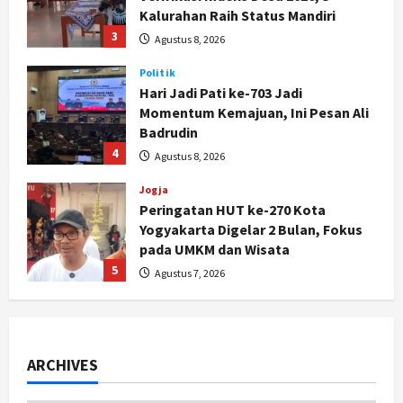
3
Agustus 8, 2026
Politik
Hari Jadi Pati ke-703 Jadi
Momentum Kemajuan, Ini Pesan Ali
Badrudin
4
Agustus 8, 2026
Jogja
Peringatan HUT ke-270 Kota
Yogyakarta Digelar 2 Bulan, Fokus
pada UMKM dan Wisata
5
Agustus 7, 2026
Politik
Dana Bantuan Korban TPKS
Terkumpul Rp200 Miliar, LPSK
Targetkan Dana Abadi Rp1 Triliun
ARCHIVES
1
Agustus 9, 2026