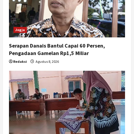
i
o
n
Jogja
Serapan Danais Bantul Capai 60 Persen,
Pengadaan Gamelan Rp1,5 Miliar
Redaksi
Agustus 8, 2026