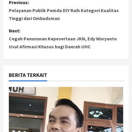
P
Previous:
o
Pelayanan Publik Pemda DIY Raih Kategori Kualitas
Tinggi dari Ombudsman
s
Next:
t
Cegah Penurunan Kepesertaan JKN, Edy Wuryanto
Usul Afirmasi Khusus bagi Daerah UHC
n
a
v
BERITA TERKAIT
i
g
a
t