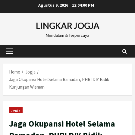
Skip
Agustus 9, 2026
12:04:01 PM
to
content
LINGKAR JOGJA
Mendalam & Terpercaya
Primary
Menu
Home
Jogja
Jaga Okupansi Hotel Selama Ramadan, PHRI DIY Bidik
Kunjungan Wisman
Jogja
Jaga Okupansi Hotel Selama