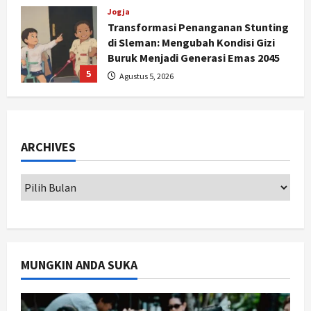
Jogja
Transformasi Penanganan Stunting
di Sleman: Mengubah Kondisi Gizi
Buruk Menjadi Generasi Emas 2045
5
Agustus 5, 2026
Jogja
Gen Z Belajar Meracik Lulur Khas
Keraton Yogyakarta, Rahasia
ARCHIVES
Cantik Bangsawan Jawa
1
Agustus 6, 2026
Jogja
Jasa Marga Pastikan Pembangunan
Tol Jogja-Solo Segera Rampung,
Progres 98 Persen
2
Agustus 6, 2026
MUNGKIN ANDA SUKA
Politik
Karwito Komitmen Perbaikan Jalan