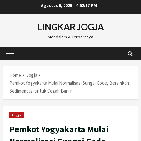
Skip
Agustus 6, 2026
4:52:18 PM
to
content
LINGKAR JOGJA
Mendalam & Terpercaya
Primary
Menu
Home
Jogja
Pemkot Yogyakarta Mulai Normalisasi Sungai Code, Bersihkan
Sedimentasi untuk Cegah Banjir
Jogja
Pemkot Yogyakarta Mulai