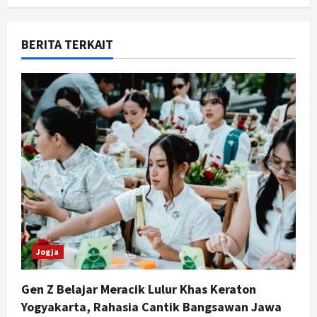
n
a
BERITA TERKAIT
v
i
g
a
t
i
o
Jogja
n
Gen Z Belajar Meracik Lulur Khas Keraton
Yogyakarta, Rahasia Cantik Bangsawan Jawa