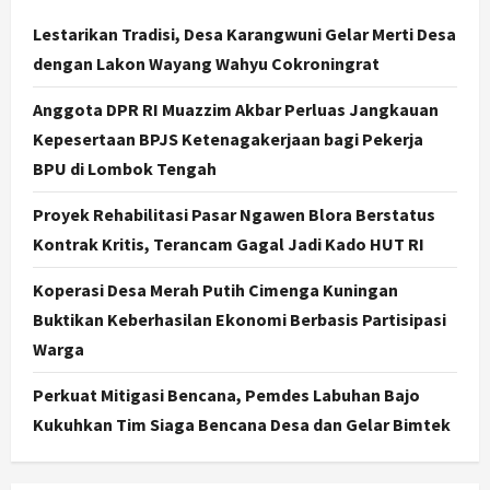
Politik
Karwito Komitmen Perbaikan Jalan
Lestarikan Tradisi, Desa Karangwuni Gelar Merti Desa
Desa Sidomukti dengan Cor Beton
dengan Lakon Wayang Wahyu Cokroningrat
Bertahap
3
Agustus 6, 2026
Anggota DPR RI Muazzim Akbar Perluas Jangkauan
Kepesertaan BPJS Ketenagakerjaan bagi Pekerja
Nasional
BPU di Lombok Tengah
79 Kabupaten/Kota Kesulitan Bayar
Gaji PPPK, Kemendagri Godok
Proyek Rehabilitasi Pasar Ngawen Blora Berstatus
Skema Bantuan Lewat DAU
Kontrak Kritis, Terancam Gagal Jadi Kado HUT RI
4
Agustus 6, 2026
Koperasi Desa Merah Putih Cimenga Kuningan
Jogja
Transformasi Penanganan Stunting
Buktikan Keberhasilan Ekonomi Berbasis Partisipasi
di Sleman: Mengubah Kondisi Gizi
Warga
Buruk Menjadi Generasi Emas 2045
5
Agustus 5, 2026
Perkuat Mitigasi Bencana, Pemdes Labuhan Bajo
Kukuhkan Tim Siaga Bencana Desa dan Gelar Bimtek
Jogja
Gen Z Belajar Meracik Lulur Khas
Keraton Yogyakarta, Rahasia