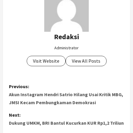
Redaksi
Administrator
Visit Website
View All Posts
P
Previous:
o
Akun Instagram Hendri Satrio Hilang Usai Kritik MBG,
JMSI Kecam Pembungkaman Demokrasi
s
Next:
t
Dukung UMKM, BRI Bantul Kucurkan KUR Rp1,2 Triliun