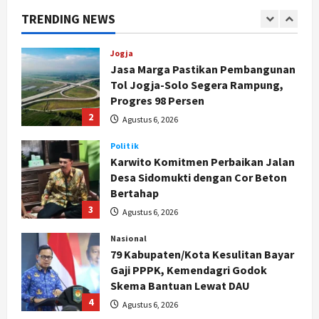
Cantik Bangsawan Jawa
TRENDING NEWS
1
Agustus 6, 2026
Jogja
Jasa Marga Pastikan Pembangunan
Tol Jogja-Solo Segera Rampung,
Progres 98 Persen
2
Agustus 6, 2026
Politik
Karwito Komitmen Perbaikan Jalan
Desa Sidomukti dengan Cor Beton
Bertahap
3
Agustus 6, 2026
Nasional
79 Kabupaten/Kota Kesulitan Bayar
Gaji PPPK, Kemendagri Godok
Skema Bantuan Lewat DAU
4
Agustus 6, 2026