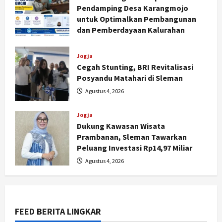
Pendamping Desa Karangmojo
untuk Optimalkan Pembangunan
dan Pemberdayaan Kalurahan
Agustus 5, 2026
Jogja
Cegah Stunting, BRI Revitalisasi
Posyandu Matahari di Sleman
Agustus 4, 2026
Jogja
Dukung Kawasan Wisata
Prambanan, Sleman Tawarkan
Peluang Investasi Rp14,97 Miliar
Jogja
Agustus 4, 2026
Jasa Marga Pastikan Pembangunan
Tol Jogja-Solo Segera Rampung,
Progres 98 Persen
2
Agustus 6, 2026
FEED BERITA LINGKAR