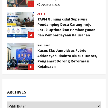
3
Agustus 5, 2026
Jogja
TAPM Gunungkidul Supervisi
Pendamping Desa Karangmojo
untuk Optimalkan Pembangunan
dan Pemberdayaan Kalurahan
4
Agustus 5, 2026
Nasional
Kasus Eks Jampidsus Febrie
Adriansyah Diminta Diusut Tuntas,
Pengamat Dorong Reformasi
Kejaksaan
5
Agustus 5, 2026
Politik
Karwito Komitmen Perbaikan Jalan
Desa Sidomukti dengan Cor Beton
ARCHIVES
Bertahap
1
Agustus 6, 2026
Nasional