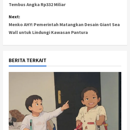
Tembus Angka Rp332 Miliar
s
Next:
t
Menko AHY: Pemerintah Matangkan Desain Giant Sea
Wall untuk Lindungi Kawasan Pantura
n
a
v
BERITA TERKAIT
i
g
a
t
i