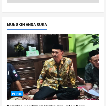
79 Kabupaten/Kota Kesulitan Bayar
Gaji PPPK, Kemendagri Godok
Skema Bantuan Lewat DAU
2
Agustus 6, 2026
MUNGKIN ANDA SUKA
Jogja
Transformasi Penanganan Stunting
di Sleman: Mengubah Kondisi Gizi
Buruk Menjadi Generasi Emas 2045
3
Agustus 5, 2026
Jogja
TAPM Gunungkidul Supervisi
Pendamping Desa Karangmojo
untuk Optimalkan Pembangunan
dan Pemberdayaan Kalurahan
4
Agustus 5, 2026
Nasional
Politik
Kasus Eks Jampidsus Febrie
Adriansyah Diminta Diusut Tuntas,