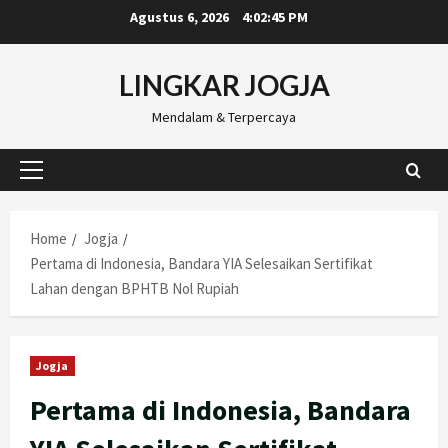
Skip
Agustus 6, 2026
4:02:46 PM
to
content
LINGKAR JOGJA
Mendalam & Terpercaya
Primary
Menu
Home
Jogja
Pertama di Indonesia, Bandara YIA Selesaikan Sertifikat
Lahan dengan BPHTB Nol Rupiah
Jogja
Pertama di Indonesia, Bandara