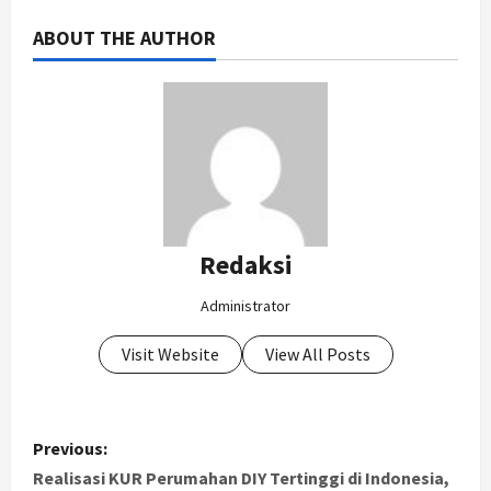
ABOUT THE AUTHOR
Redaksi
Administrator
Visit Website
View All Posts
P
Previous:
o
Realisasi KUR Perumahan DIY Tertinggi di Indonesia,