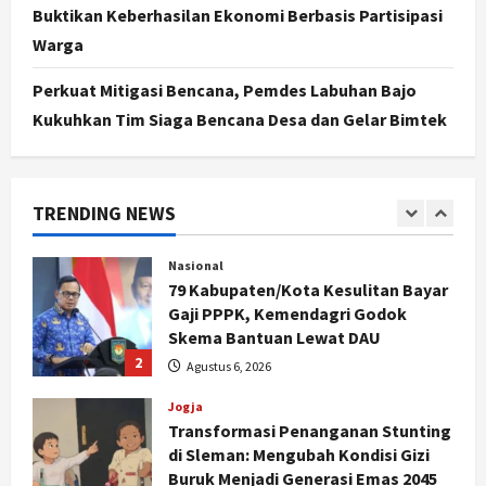
Kasus Eks Jampidsus Febrie
Buktikan Keberhasilan Ekonomi Berbasis Partisipasi
Adriansyah Diminta Diusut Tuntas,
Warga
Pengamat Dorong Reformasi
Kejaksaan
5
Perkuat Mitigasi Bencana, Pemdes Labuhan Bajo
Agustus 5, 2026
Kukuhkan Tim Siaga Bencana Desa dan Gelar Bimtek
Politik
Karwito Komitmen Perbaikan Jalan
Desa Sidomukti dengan Cor Beton
Bertahap
TRENDING NEWS
1
Agustus 6, 2026
Nasional
79 Kabupaten/Kota Kesulitan Bayar
Gaji PPPK, Kemendagri Godok
Skema Bantuan Lewat DAU
2
Agustus 6, 2026
Jogja
Transformasi Penanganan Stunting
di Sleman: Mengubah Kondisi Gizi
Buruk Menjadi Generasi Emas 2045