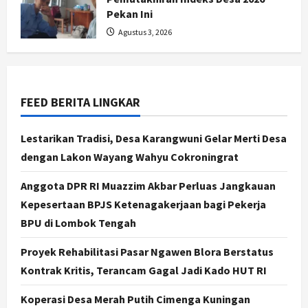
Pekan Ini
Nasional
Agustus 3, 2026
79 Kabupaten/Kota Kesulitan Bayar
Gaji PPPK, Kemendagri Godok
Skema Bantuan Lewat DAU
2
Agustus 6, 2026
FEED BERITA LINGKAR
Jogja
Transformasi Penanganan Stunting
Lestarikan Tradisi, Desa Karangwuni Gelar Merti Desa
di Sleman: Mengubah Kondisi Gizi
dengan Lakon Wayang Wahyu Cokroningrat
Buruk Menjadi Generasi Emas 2045
3
Agustus 5, 2026
Anggota DPR RI Muazzim Akbar Perluas Jangkauan
Kepesertaan BPJS Ketenagakerjaan bagi Pekerja
Jogja
BPU di Lombok Tengah
TAPM Gunungkidul Supervisi
Pendamping Desa Karangmojo
Proyek Rehabilitasi Pasar Ngawen Blora Berstatus
untuk Optimalkan Pembangunan
dan Pemberdayaan Kalurahan
Kontrak Kritis, Terancam Gagal Jadi Kado HUT RI
4
Agustus 5, 2026
Koperasi Desa Merah Putih Cimenga Kuningan
Nasional