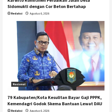
Karwito Komitmen Perbaikan Jalan Desa
Pengamat Dorong Reformasi
Sidomukti dengan Cor Beton Bertahap
Kejaksaan
5
Redaksi
Agustus 6, 2026
Agustus 5, 2026
Nasional
79 Kabupaten/Kota Kesulitan Bayar Gaji PPPK,
Kemendagri Godok Skema Bantuan Lewat DAU
Redaksi
Agustus 6, 2026