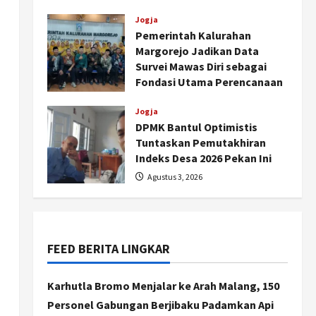
Agustus 4, 2026
Jogja
Pemerintah Kalurahan
Margorejo Jadikan Data
Survei Mawas Diri sebagai
Fondasi Utama Perencanaan
Program Kesehatan
Jogja
Agustus 3, 2026
DPMK Bantul Optimistis
Tuntaskan Pemutakhiran
Indeks Desa 2026 Pekan Ini
Agustus 3, 2026
Nasional
79 Kabupaten/Kota Kesulitan
Bayar Gaji PPPK, Kemendagri
Godok Skema Bantuan Lewat
FEED BERITA LINGKAR
DAU
2
Agustus 6, 2026
Karhutla Bromo Menjalar ke Arah Malang, 150
Jogja
Transformasi Penanganan
Personel Gabungan Berjibaku Padamkan Api