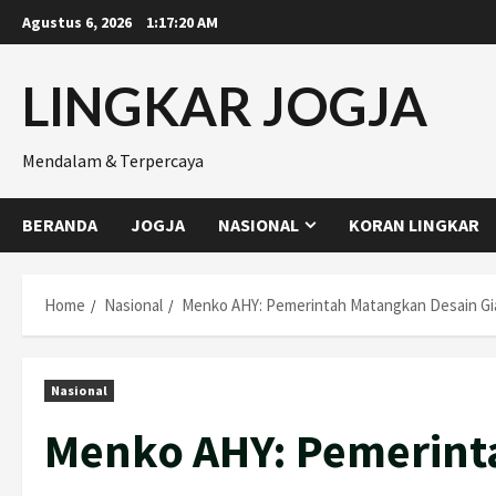
Skip
Agustus 6, 2026
1:17:21 AM
to
content
LINGKAR JOGJA
Mendalam & Terpercaya
BERANDA
JOGJA
NASIONAL
KORAN LINGKAR
Home
Nasional
Menko AHY: Pemerintah Matangkan Desain Gia
Nasional
Menko AHY: Pemerint