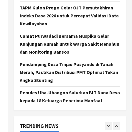
Stunting di Sleman:
Mengubah Kondisi Gizi Buruk
TAPM Kulon Progo Gelar OJT Pemutakhiran
Menjadi Generasi Emas 2045
3
Indeks Desa 2026 untuk Percepat Validasi Data
Agustus 5, 2026
Kewilayahan
Jogja
TAPM Gunungkidul Supervisi
Camat Purwadadi Bersama Muspika Gelar
Pendamping Desa
Kunjungan Rumah untuk Warga Sakit Menahun
Karangmojo untuk
Optimalkan Pembangunan
dan Monitoring Bansos
4
dan Pemberdayaan
Pendamping Desa Tinjau Posyandu di Tanah
Kalurahan
Nasional
Kasus Eks Jampidsus Febrie
Merah, Pastikan Distribusi PMT Optimal Tekan
Agustus 5, 2026
Adriansyah Diminta Diusut
Angka Stunting
Tuntas, Pengamat Dorong
Reformasi Kejaksaan
5
Pemdes Uha-Uhangon Salurkan BLT Dana Desa
Agustus 5, 2026
kepada 18 Keluarga Penerima Manfaat
Politik
Karwito Komitmen Perbaikan
Jalan Desa Sidomukti dengan
Cor Beton Bertahap
TRENDING NEWS
1
Agustus 6, 2026