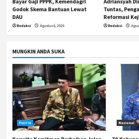
Bayar Gaji PPPK, Kemendagri
Adriansyah Di
i
Godok Skema Bantuan Lewat
Tuntas, Peng
DAU
Reformasi Ke
o
Redaksi
Agustus 6, 2026
Redaksi
Agust
n
MUNGKIN ANDA SUKA
Politik
Nasional