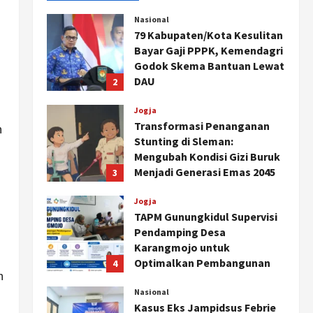
Nasional
79 Kabupaten/Kota Kesulitan
Bayar Gaji PPPK, Kemendagri
Godok Skema Bantuan Lewat
DAU
2
Agustus 6, 2026
Jogja
Transformasi Penanganan
h
Stunting di Sleman:
Mengubah Kondisi Gizi Buruk
Menjadi Generasi Emas 2045
3
Agustus 5, 2026
Jogja
TAPM Gunungkidul Supervisi
Pendamping Desa
Karangmojo untuk
Optimalkan Pembangunan
4
n
dan Pemberdayaan
Kalurahan
Nasional
Kasus Eks Jampidsus Febrie
Agustus 5, 2026