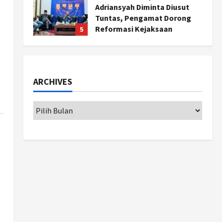
Adriansyah Diminta Diusut
Tuntas, Pengamat Dorong
Reformasi Kejaksaan
5
Agustus 5, 2026
Politik
Karwito Komitmen Perbaikan
Jalan Desa Sidomukti dengan
ARCHIVES
Cor Beton Bertahap
1
Agustus 6, 2026
Nasional
79 Kabupaten/Kota Kesulitan
Bayar Gaji PPPK, Kemendagri
Godok Skema Bantuan Lewat
DAU
2
Agustus 6, 2026
Jogja
Transformasi Penanganan
Stunting di Sleman:
Mengubah Kondisi Gizi Buruk