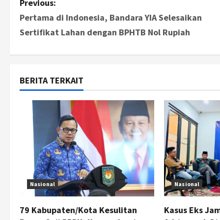
P
Previous:
Pertama di Indonesia, Bandara YIA Selesaikan
o
Sertifikat Lahan dengan BPHTB Nol Rupiah
s
t
BERITA TERKAIT
n
a
v
i
g
Nasional
Nasional
a
t
79 Kabupaten/Kota Kesulitan
Kasus Eks Jam