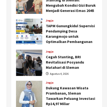
Stunting di Sleman:
Mengubah Kondisi Gizi Buruk
Menjadi Generasi Emas 2045
Agustus 5, 2026
Jogja
TAPM Gunungkidul Supervisi
Pendamping Desa
Karangmojo untuk
Optimalkan Pembangunan
dan Pemberdayaan
Kalurahan
Jogja
Cegah Stunting, BRI
Agustus 5, 2026
Revitalisasi Posyandu
Matahari di Sleman
Agustus 4, 2026
Jogja
Dukung Kawasan Wisata
Prambanan, Sleman
Tawarkan Peluang Investasi
Rp14,97 Miliar