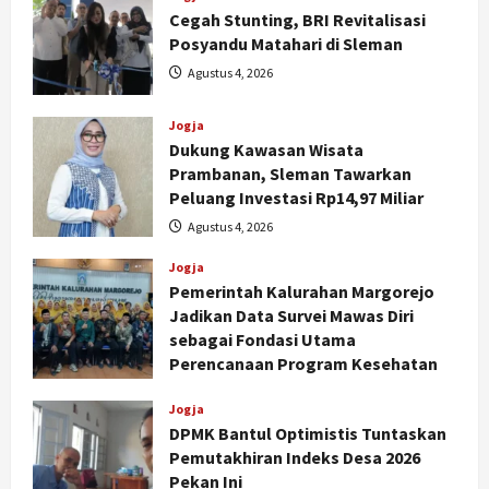
Cegah Stunting, BRI Revitalisasi
Posyandu Matahari di Sleman
Agustus 4, 2026
Jogja
Dukung Kawasan Wisata
Prambanan, Sleman Tawarkan
Peluang Investasi Rp14,97 Miliar
Agustus 4, 2026
Jogja
Pemerintah Kalurahan Margorejo
Jadikan Data Survei Mawas Diri
sebagai Fondasi Utama
Perencanaan Program Kesehatan
Nasional
79 Kabupaten/Kota Kesulitan Bayar
Agustus 3, 2026
Jogja
Gaji PPPK, Kemendagri Godok
DPMK Bantul Optimistis Tuntaskan
Skema Bantuan Lewat DAU
Pemutakhiran Indeks Desa 2026
2
Agustus 6, 2026
Pekan Ini