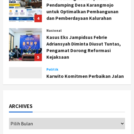
Agustus 5, 2026
Nasional
Kasus Eks Jampidsus Febrie
Adriansyah Diminta Diusut Tuntas,
Pengamat Dorong Reformasi
Kejaksaan
5
Agustus 5, 2026
Politik
Karwito Komitmen Perbaikan Jalan
Desa Sidomukti dengan Cor Beton
Bertahap
1
Agustus 6, 2026
Nasional
79 Kabupaten/Kota Kesulitan Bayar
Gaji PPPK, Kemendagri Godok
ARCHIVES
Skema Bantuan Lewat DAU
2
Agustus 6, 2026
Jogja
Transformasi Penanganan Stunting