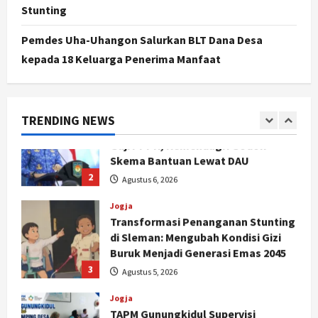
Desa Sidomukti dengan Cor Beton
Stunting
Bertahap
1
Agustus 6, 2026
Pemdes Uha-Uhangon Salurkan BLT Dana Desa
kepada 18 Keluarga Penerima Manfaat
Nasional
79 Kabupaten/Kota Kesulitan Bayar
Gaji PPPK, Kemendagri Godok
Skema Bantuan Lewat DAU
TRENDING NEWS
2
Agustus 6, 2026
Jogja
Transformasi Penanganan Stunting
di Sleman: Mengubah Kondisi Gizi
Buruk Menjadi Generasi Emas 2045
3
Agustus 5, 2026
Jogja
TAPM Gunungkidul Supervisi
Pendamping Desa Karangmojo
untuk Optimalkan Pembangunan
dan Pemberdayaan Kalurahan
4