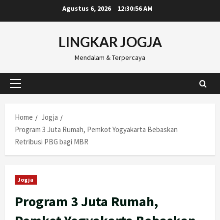
Skip
Agustus 6, 2026
12:30:57 AM
to
content
LINGKAR JOGJA
Mendalam & Terpercaya
Primary
Menu
Home
Jogja
Program 3 Juta Rumah, Pemkot Yogyakarta Bebaskan
Retribusi PBG bagi MBR
Jogja
Program 3 Juta Rumah,