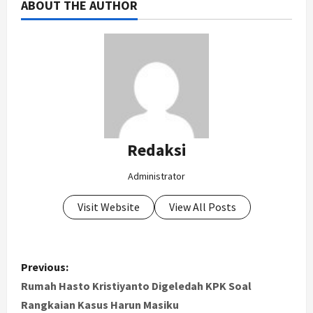
ABOUT THE AUTHOR
Redaksi
Administrator
Visit Website
View All Posts
P
Previous:
o
Rumah Hasto Kristiyanto Digeledah KPK Soal
Rangkaian Kasus Harun Masiku