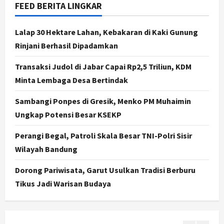
Hari Jadi Pati ke-703 Jadi
FEED BERITA LINGKAR
Momentum Kemajuan, Ini Pesan Ali
Badrudin
Lalap 30 Hektare Lahan, Kebakaran di Kaki Gunung
4
Agustus 8, 2026
Rinjani Berhasil Dipadamkan
Jogja
Transaksi Judol di Jabar Capai Rp2,5 Triliun, KDM
Peringatan HUT ke-270 Kota
Yogyakarta Digelar 2 Bulan, Fokus
Minta Lembaga Desa Bertindak
pada UMKM dan Wisata
Sambangi Ponpes di Gresik, Menko PM Muhaimin
5
Agustus 7, 2026
Ungkap Potensi Besar KSEKP
Politik
Dana Bantuan Korban TPKS
Perangi Begal, Patroli Skala Besar TNI-Polri Sisir
Terkumpul Rp200 Miliar, LPSK
Wilayah Bandung
Targetkan Dana Abadi Rp1 Triliun
1
Agustus 9, 2026
Dorong Pariwisata, Garut Usulkan Tradisi Berburu
Tikus Jadi Warisan Budaya
Jogja
Serapan Danais Bantul Capai 60
Persen, Pengadaan Gamelan Rp1,5
Miliar