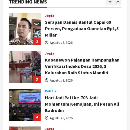
TRENDING NEWS
2
Agustus 8, 2026
Jogja
Kapanewon Pajangan Rampungkan
Verifikasi Indeks Desa 2026, 3
Kalurahan Raih Status Mandiri
3
Agustus 8, 2026
Politik
Hari Jadi Pati ke-703 Jadi
Momentum Kemajuan, Ini Pesan Ali
Badrudin
4
Agustus 8, 2026
Jogja
Peringatan HUT ke-270 Kota
Yogyakarta Digelar 2 Bulan, Fokus
pada UMKM dan Wisata
5
Agustus 7, 2026
Politik