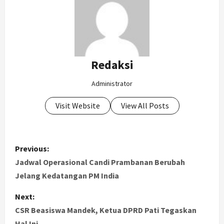
Redaksi
Administrator
Visit Website
View All Posts
P
Previous:
o
Jadwal Operasional Candi Prambanan Berubah
Jelang Kedatangan PM India
s
Next:
t
CSR Beasiswa Mandek, Ketua DPRD Pati Tegaskan
Hal Ini