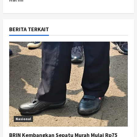
n
a
v
BERITA TERKAIT
i
g
a
t
i
o
n
Nasional
BRIN Kembangkan Sepatu Murah Mulai Rp75