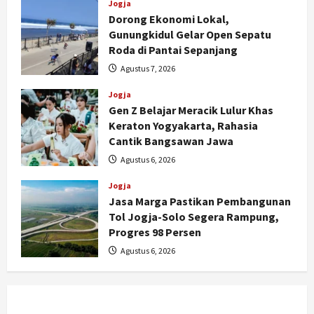
Jogja
Dorong Ekonomi Lokal,
Gunungkidul Gelar Open Sepatu
Roda di Pantai Sepanjang
Agustus 7, 2026
Jogja
Gen Z Belajar Meracik Lulur Khas
Jogja
Keraton Yogyakarta, Rahasia
Serapan Danais Bantul Capai 60
Cantik Bangsawan Jawa
Persen, Pengadaan Gamelan Rp1,5
Agustus 6, 2026
Miliar
2
Agustus 8, 2026
Jogja
Jasa Marga Pastikan Pembangunan
Jogja
Tol Jogja-Solo Segera Rampung,
Kapanewon Pajangan Rampungkan
Progres 98 Persen
Verifikasi Indeks Desa 2026, 3
Agustus 6, 2026
Kalurahan Raih Status Mandiri
3
Agustus 8, 2026
Politik