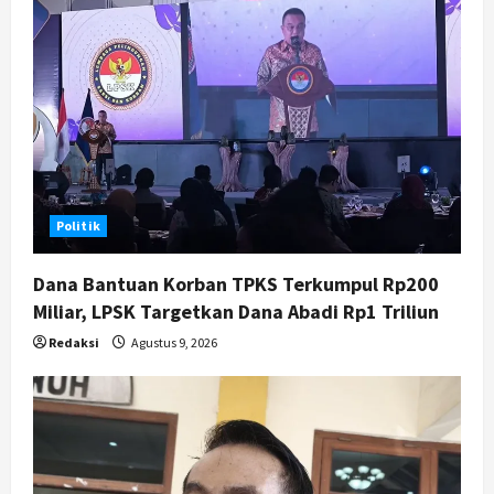
Badrudin
4
Agustus 8, 2026
Jogja
Peringatan HUT ke-270 Kota
Yogyakarta Digelar 2 Bulan, Fokus
pada UMKM dan Wisata
5
Agustus 7, 2026
Politik
Dana Bantuan Korban TPKS Terkumpul Rp200
Miliar, LPSK Targetkan Dana Abadi Rp1 Triliun
Redaksi
Agustus 9, 2026