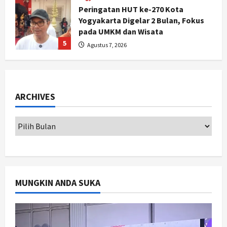
Dana Bantuan Korban TPKS
Terkumpul Rp200 Miliar, LPSK
Targetkan Dana Abadi Rp1 Triliun
1
Agustus 9, 2026
Jogja
Serapan Danais Bantul Capai 60
Persen, Pengadaan Gamelan Rp1,5
ARCHIVES
Miliar
2
Agustus 8, 2026
Jogja
Kapanewon Pajangan Rampungkan
Verifikasi Indeks Desa 2026, 3
Kalurahan Raih Status Mandiri
3
Agustus 8, 2026
MUNGKIN ANDA SUKA
Politik
Hari Jadi Pati ke-703 Jadi
Momentum Kemajuan, Ini Pesan Ali