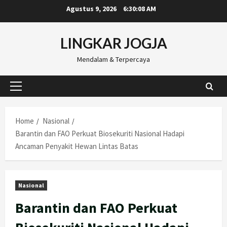
Skip
Agustus 9, 2026
6:30:09 AM
to
content
LINGKAR JOGJA
Mendalam & Terpercaya
Primary
Menu
Home
Nasional
Barantin dan FAO Perkuat Biosekuriti Nasional Hadapi
Ancaman Penyakit Hewan Lintas Batas
Nasional
Barantin dan FAO Perkuat