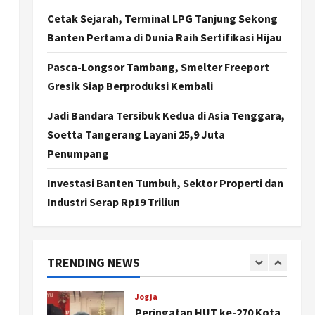
Agustus 7, 2026
Cetak Sejarah, Terminal LPG Tanjung Sekong
Politik
Banten Pertama di Dunia Raih Sertifikasi Hijau
Cagar Budaya RSUD
Soewondo Jadi Sorotan,
Pasca-Longsor Tambang, Smelter Freeport
Hasil Kajian Tim Provinsi
Segera Keluar
Gresik Siap Berproduksi Kembali
4
Agustus 7, 2026
Jadi Bandara Tersibuk Kedua di Asia Tenggara,
Nasional
BRIN Kembangkan Sepatu
Soetta Tangerang Layani 25,9 Juta
Murah Mulai Rp75 Ribu untuk
Penumpang
Sekolah Rakyat
5
Agustus 7, 2026
Investasi Banten Tumbuh, Sektor Properti dan
Industri Serap Rp19 Triliun
Politik
Hari Jadi Pati ke-703 Jadi
Momentum Kemajuan, Ini
Pesan Ali Badrudin
TRENDING NEWS
1
Agustus 8, 2026
Jogja
Peringatan HUT ke-270 Kota