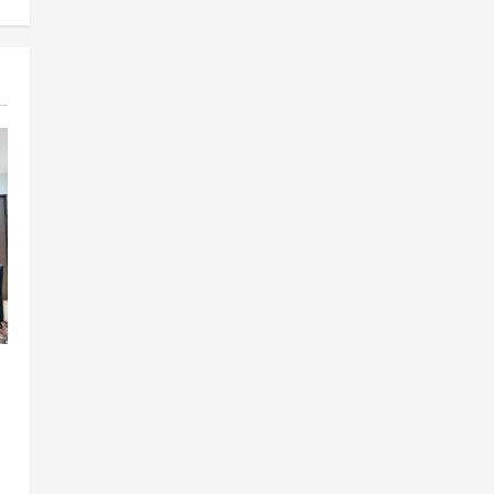
Cagar Budaya RSUD
Soewondo Jadi Sorotan,
Hasil Kajian Tim Provinsi
Segera Keluar
4
Agustus 7, 2026
Nasional
BRIN Kembangkan Sepatu
Murah Mulai Rp75 Ribu untuk
Sekolah Rakyat
5
Agustus 7, 2026