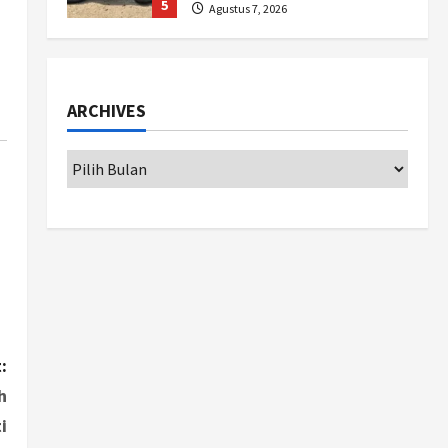
5
Agustus 7, 2026
Politik
Hari Jadi Pati ke-703 Jadi
Momentum Kemajuan, Ini
ARCHIVES
Pesan Ali Badrudin
1
Agustus 8, 2026
Jogja
Peringatan HUT ke-270 Kota
Yogyakarta Digelar 2 Bulan,
Fokus pada UMKM dan Wisata
2
Agustus 7, 2026
Jogja
Dorong Ekonomi Lokal,
Gunungkidul Gelar Open
:
Sepatu Roda di Pantai
h
Sepanjang
3
Agustus 7, 2026
i
Politik