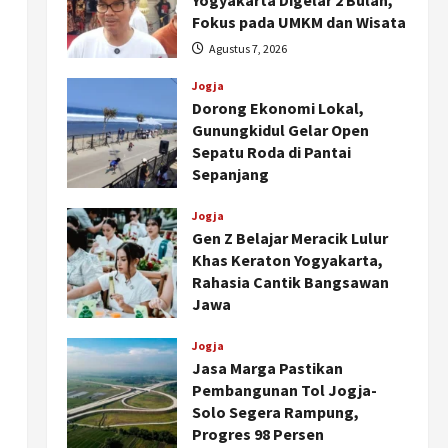
Yogyakarta Digelar 2 Bulan,
Fokus pada UMKM dan Wisata
Agustus 7, 2026
Jogja
Dorong Ekonomi Lokal,
Gunungkidul Gelar Open
Sepatu Roda di Pantai
Sepanjang
Agustus 7, 2026
Jogja
Gen Z Belajar Meracik Lulur
Khas Keraton Yogyakarta,
Rahasia Cantik Bangsawan
Jawa
Agustus 6, 2026
Jogja
Jasa Marga Pastikan
Pembangunan Tol Jogja-
Solo Segera Rampung,
Progres 98 Persen