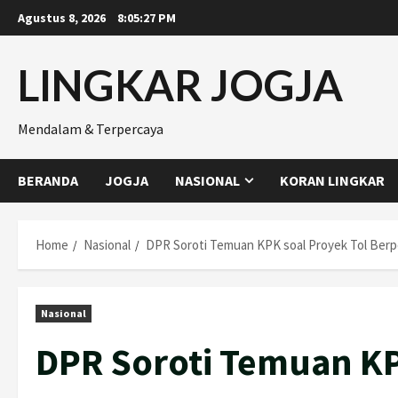
Skip
Agustus 8, 2026
8:05:28 PM
to
content
LINGKAR JOGJA
Mendalam & Terpercaya
BERANDA
JOGJA
NASIONAL
KORAN LINGKAR
Home
Nasional
DPR Soroti Temuan KPK soal Proyek Tol Berp
Nasional
DPR Soroti Temuan KP