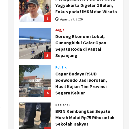
Yogyakarta Digelar 2 Bulan,
Fokus pada UMKM dan Wisata
2
Agustus 7, 2026
Jogja
Dorong Ekonomi Lokal,
Gunungkidul Gelar Open
Sepatu Roda di Pantai
Sepanjang
3
Agustus 7, 2026
Politik
Cagar Budaya RSUD
Soewondo Jadi Sorotan,
Hasil Kajian Tim Provinsi
Segera Keluar
4
Agustus 7, 2026
.
Nasional
BRIN Kembangkan Sepatu
Murah Mulai Rp75 Ribu untuk
Sekolah Rakyat