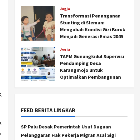
Agustus 6, 2026
Jogja
Transformasi Penanganan
Stunting di Sleman:
Mengubah Kondisi Gizi Buruk
Menjadi Generasi Emas 2045
Agustus 5, 2026
Jogja
TAPM Gunungkidul Supervisi
Pendamping Desa
Jogja
Karangmojo untuk
Peringatan HUT ke-270 Kota
Optimalkan Pembangunan
Yogyakarta Digelar 2 Bulan,
dan Pemberdayaan
Fokus pada UMKM dan Wisata
Kalurahan
K
2
Agustus 7, 2026
Agustus 5, 2026
FEED BERITA LINGKAR
Jogja
Dorong Ekonomi Lokal,
k
Gunungkidul Gelar Open
SP Palu Desak Pemerintah Usut Dugaan
Sepatu Roda di Pantai
,
Pelanggaran Hak Pekerja Migran Asal Sigi
Sepanjang
3