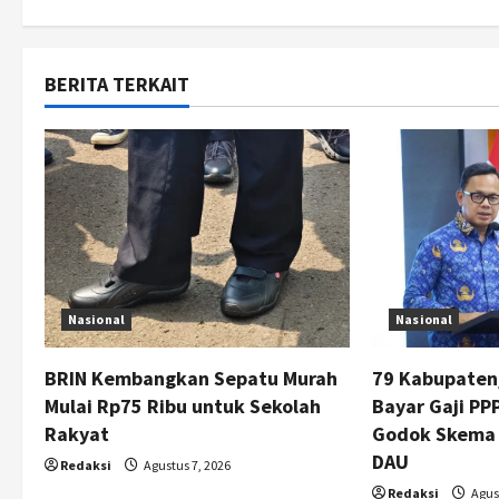
s
t
BERITA TERKAIT
n
a
v
i
g
Nasional
Nasional
a
t
BRIN Kembangkan Sepatu Murah
79 Kabupaten
Mulai Rp75 Ribu untuk Sekolah
Bayar Gaji P
i
Rakyat
Godok Skema
DAU
o
Redaksi
Agustus 7, 2026
Redaksi
Agust