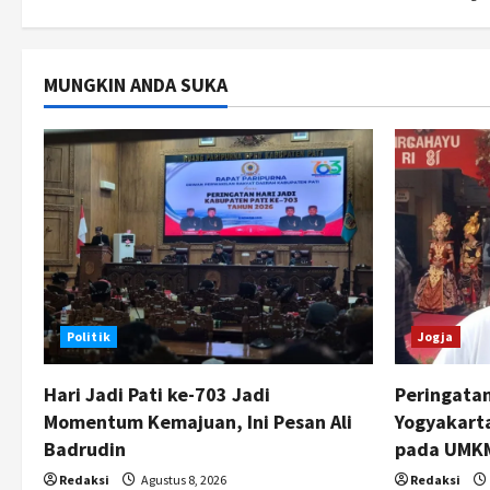
n
MUNGKIN ANDA SUKA
Politik
Jogja
Hari Jadi Pati ke-703 Jadi
Peringata
Momentum Kemajuan, Ini Pesan Ali
Yogyakarta
Badrudin
pada UMKM
Redaksi
Agustus 8, 2026
Redaksi