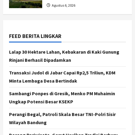
Verifikasi Indeks Desa 2026, 3
Agustus 6, 2026
Kalurahan Raih Status Mandiri
3
Agustus 8, 2026
Politik
FEED BERITA LINGKAR
Hari Jadi Pati ke-703 Jadi
Momentum Kemajuan, Ini Pesan Ali
Badrudin
Lalap 30 Hektare Lahan, Kebakaran di Kaki Gunung
4
Rinjani Berhasil Dipadamkan
Agustus 8, 2026
Jogja
Transaksi Judol di Jabar Capai Rp2,5 Triliun, KDM
Peringatan HUT ke-270 Kota
Minta Lembaga Desa Bertindak
Yogyakarta Digelar 2 Bulan, Fokus
pada UMKM dan Wisata
Sambangi Ponpes di Gresik, Menko PM Muhaimin
5
Agustus 7, 2026
Ungkap Potensi Besar KSEKP
Politik
Perangi Begal, Patroli Skala Besar TNI-Polri Sisir
Dana Bantuan Korban TPKS
Wilayah Bandung
Terkumpul Rp200 Miliar, LPSK
Targetkan Dana Abadi Rp1 Triliun