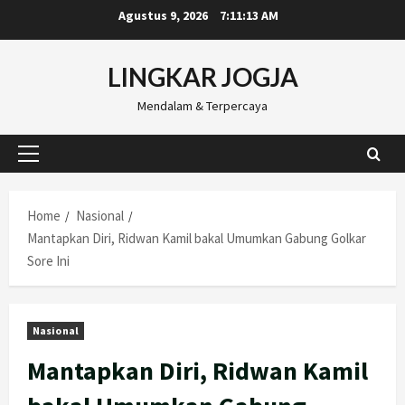
Skip
Agustus 9, 2026
7:11:15 AM
to
content
LINGKAR JOGJA
Mendalam & Terpercaya
Primary
Menu
Home
Nasional
Mantapkan Diri, Ridwan Kamil bakal Umumkan Gabung Golkar
Sore Ini
Nasional
Mantapkan Diri, Ridwan Kamil