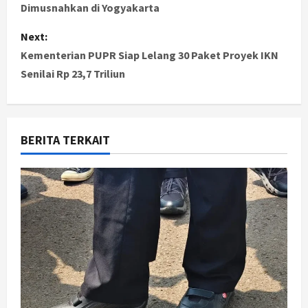
Dimusnahkan di Yogyakarta
s
Next:
t
Kementerian PUPR Siap Lelang 30 Paket Proyek IKN
Senilai Rp 23,7 Triliun
n
a
v
BERITA TERKAIT
i
g
a
t
i