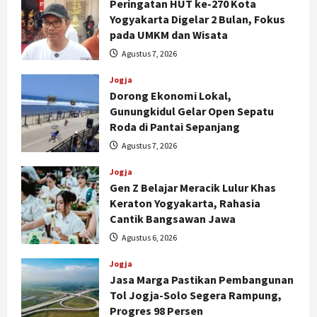
Peringatan HUT ke-270 Kota
Yogyakarta Digelar 2 Bulan, Fokus
pada UMKM dan Wisata
Agustus 7, 2026
Jogja
Dorong Ekonomi Lokal,
Gunungkidul Gelar Open Sepatu
Roda di Pantai Sepanjang
Agustus 7, 2026
Jogja
Gen Z Belajar Meracik Lulur Khas
Keraton Yogyakarta, Rahasia
Jogja
Cantik Bangsawan Jawa
Serapan Danais Bantul Capai 60
Persen, Pengadaan Gamelan Rp1,5
Agustus 6, 2026
Miliar
Jogja
2
Agustus 8, 2026
Jasa Marga Pastikan Pembangunan
Tol Jogja-Solo Segera Rampung,
Jogja
Progres 98 Persen
Kapanewon Pajangan Rampungkan