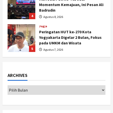
Peringatan HUT ke-270 Kota
Yogyakarta Digelar 2 Bulan, Fokus
pada UMKM dan Wisata
5
Agustus 7, 2026
Politik
Dana Bantuan Korban TPKS
Terkumpul Rp200 Miliar, LPSK
Targetkan Dana Abadi Rp1 Triliun
1
Agustus 9, 2026
Jogja
Serapan Danais Bantul Capai 60
Persen, Pengadaan Gamelan Rp1,5
ARCHIVES
Miliar
2
Agustus 8, 2026
Jogja
Kapanewon Pajangan Rampungkan
Verifikasi Indeks Desa 2026, 3
Kalurahan Raih Status Mandiri