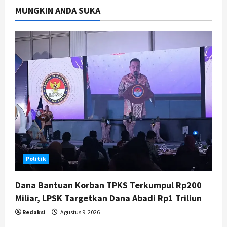
MUNGKIN ANDA SUKA
3
Agustus 8, 2026
Politik
Hari Jadi Pati ke-703 Jadi
Momentum Kemajuan, Ini Pesan Ali
Badrudin
4
Agustus 8, 2026
Jogja
Peringatan HUT ke-270 Kota
Yogyakarta Digelar 2 Bulan, Fokus
pada UMKM dan Wisata
5
Agustus 7, 2026
Politik
Dana Bantuan Korban TPKS Terkumpul Rp200
Miliar, LPSK Targetkan Dana Abadi Rp1 Triliun
Redaksi
Agustus 9, 2026