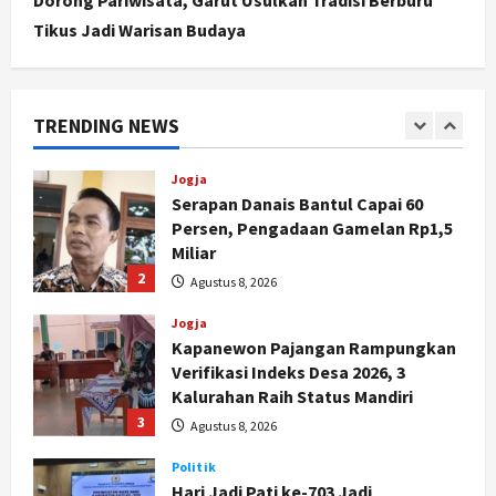
Dorong Pariwisata, Garut Usulkan Tradisi Berburu
1
Agustus 9, 2026
Tikus Jadi Warisan Budaya
Jogja
Serapan Danais Bantul Capai 60
Persen, Pengadaan Gamelan Rp1,5
TRENDING NEWS
Miliar
2
Agustus 8, 2026
Jogja
Kapanewon Pajangan Rampungkan
Verifikasi Indeks Desa 2026, 3
Kalurahan Raih Status Mandiri
3
Agustus 8, 2026
Politik
Hari Jadi Pati ke-703 Jadi
Momentum Kemajuan, Ini Pesan Ali
Badrudin
4
Agustus 8, 2026
Jogja