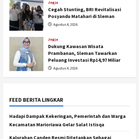
Jogja
Cegah Stunting, BRI Revitalisasi
Posyandu Matahari di Sleman
Agustus 4, 2026
Nasional
BRIN Kembangkan Sepatu Murah
Jogja
Mulai Rp75 Ribu untuk Sekolah
Dukung Kawasan Wisata
Rakyat
Prambanan, Sleman Tawarkan
2
Peluang Investasi Rp14,97 Miliar
Agustus 7, 2026
Agustus 4, 2026
Jogja
Gen Z Belajar Meracik Lulur Khas
Keraton Yogyakarta, Rahasia
Cantik Bangsawan Jawa
FEED BERITA LINGKAR
3
Agustus 6, 2026
Jogja
Hadapi Dampak Kekeringan, Pemerintah dan Warga
Jasa Marga Pastikan Pembangunan
Kecamatan Marioriawa Gelar Salat Istisqa
Tol Jogja-Solo Segera Rampung,
Progres 98 Persen
Kalurahan Canden Resmi Ditetapkan Sebagai