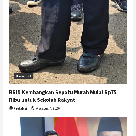
g
a
t
i
o
n
Nasional
BRIN Kembangkan Sepatu Murah Mulai Rp75
Ribu untuk Sekolah Rakyat
Redaksi
Agustus 7, 2026