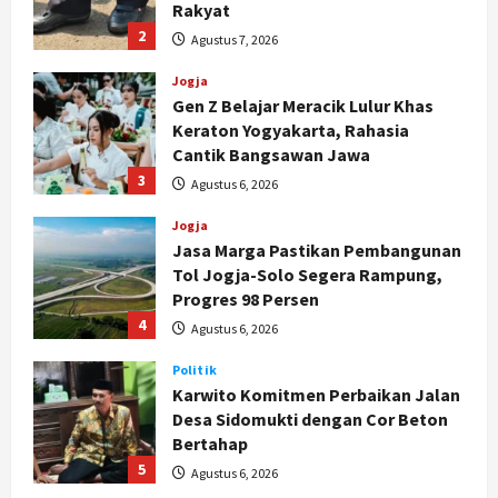
Gen Z Belajar Meracik Lulur Khas
Keraton Yogyakarta, Rahasia
Cantik Bangsawan Jawa
3
Agustus 6, 2026
Jogja
Jasa Marga Pastikan Pembangunan
Tol Jogja-Solo Segera Rampung,
Progres 98 Persen
4
Agustus 6, 2026
Politik
Karwito Komitmen Perbaikan Jalan
Desa Sidomukti dengan Cor Beton
Bertahap
5
Agustus 6, 2026
Politik
Cagar Budaya RSUD Soewondo Jadi
Sorotan, Hasil Kajian Tim Provinsi
Segera Keluar