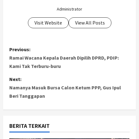
Administrator
Visit Website
View All Posts
P
Previous:
o
Ramai Wacana Kepala Daerah Dipilih DPRD, PDIP:
Kami Tak Terburu-buru
s
Next:
t
Namanya Masuk Bursa Calon Ketum PPP, Gus Ipul
Beri Tanggapan
n
a
v
BERITA TERKAIT
i