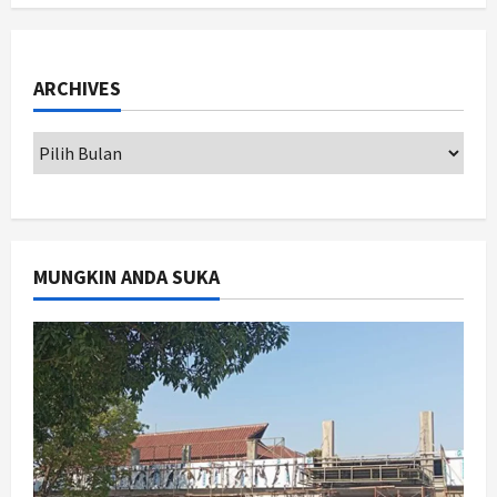
1
Agustus 7, 2026
Nasional
ARCHIVES
BRIN Kembangkan Sepatu Murah
Mulai Rp75 Ribu untuk Sekolah
Rakyat
2
Agustus 7, 2026
Jogja
Gen Z Belajar Meracik Lulur Khas
Keraton Yogyakarta, Rahasia
MUNGKIN ANDA SUKA
Cantik Bangsawan Jawa
3
Agustus 6, 2026
Jogja
Jasa Marga Pastikan Pembangunan
Tol Jogja-Solo Segera Rampung,
Progres 98 Persen
4
Agustus 6, 2026
Politik