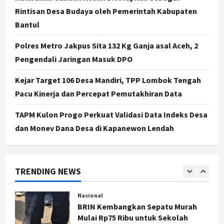
4
Agustus 6, 2026
Rintisan Desa Budaya oleh Pemerintah Kabupaten
Politik
Bantul
Karwito Komitmen Perbaikan Jalan
Desa Sidomukti dengan Cor Beton
Polres Metro Jakpus Sita 132 Kg Ganja asal Aceh, 2
Bertahap
Pengendali Jaringan Masuk DPO
5
Agustus 6, 2026
Kejar Target 106 Desa Mandiri, TPP Lombok Tengah
Politik
Pacu Kinerja dan Percepat Pemutakhiran Data
Cagar Budaya RSUD Soewondo Jadi
Sorotan, Hasil Kajian Tim Provinsi
TAPM Kulon Progo Perkuat Validasi Data Indeks Desa
Segera Keluar
dan Monev Dana Desa di Kapanewon Lendah
1
Agustus 7, 2026
Nasional
BRIN Kembangkan Sepatu Murah
TRENDING NEWS
Mulai Rp75 Ribu untuk Sekolah
Rakyat
2
Agustus 7, 2026
Jogja