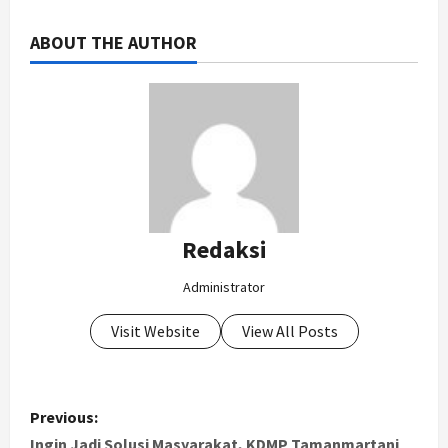
ABOUT THE AUTHOR
Redaksi
Administrator
Visit Website
View All Posts
P
Previous:
Ingin Jadi Solusi Masyarakat, KDMP Tamanmartani