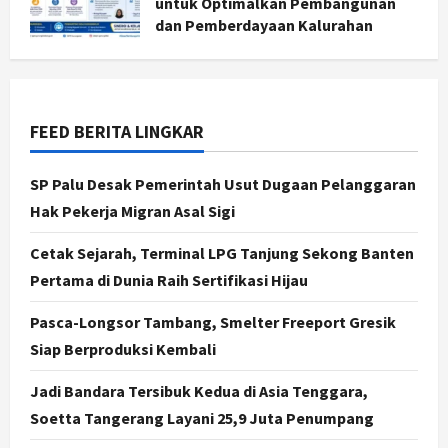
untuk Optimalkan Pembangunan
Jogja
dan Pemberdayaan Kalurahan
Dorong Ekonomi Lokal,
Agustus 5, 2026
Gunungkidul Gelar Open Sepatu
Roda di Pantai Sepanjang
3
Agustus 7, 2026
FEED BERITA LINGKAR
Politik
Cagar Budaya RSUD Soewondo Jadi
SP Palu Desak Pemerintah Usut Dugaan Pelanggaran
Sorotan, Hasil Kajian Tim Provinsi
Segera Keluar
Hak Pekerja Migran Asal Sigi
4
Agustus 7, 2026
Cetak Sejarah, Terminal LPG Tanjung Sekong Banten
Nasional
Pertama di Dunia Raih Sertifikasi Hijau
BRIN Kembangkan Sepatu Murah
Mulai Rp75 Ribu untuk Sekolah
Pasca-Longsor Tambang, Smelter Freeport Gresik
Rakyat
Siap Berproduksi Kembali
5
Agustus 7, 2026
Jadi Bandara Tersibuk Kedua di Asia Tenggara,
Politik
Soetta Tangerang Layani 25,9 Juta Penumpang
Hari Jadi Pati ke-703 Jadi
Momentum Kemajuan, Ini Pesan Ali