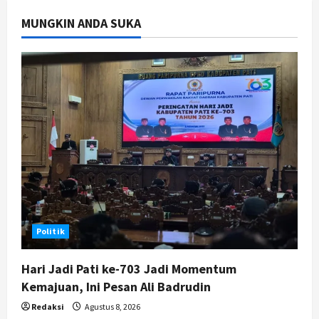
Gunungkidul Gelar Open Sepatu
MUNGKIN ANDA SUKA
Roda di Pantai Sepanjang
3
Agustus 7, 2026
Politik
Cagar Budaya RSUD Soewondo Jadi
Sorotan, Hasil Kajian Tim Provinsi
Segera Keluar
4
Agustus 7, 2026
Nasional
BRIN Kembangkan Sepatu Murah
Mulai Rp75 Ribu untuk Sekolah
Rakyat
5
Agustus 7, 2026
Politik
Hari Jadi Pati ke-703 Jadi Momentum
Kemajuan, Ini Pesan Ali Badrudin
Redaksi
Agustus 8, 2026