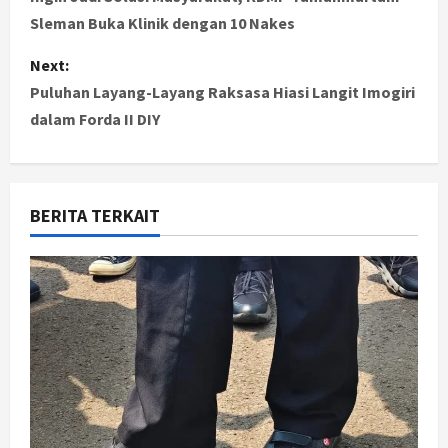
o
Sleman Buka Klinik dengan 10 Nakes
s
Next:
t
Puluhan Layang-Layang Raksasa Hiasi Langit Imogiri
dalam Forda II DIY
n
a
v
BERITA TERKAIT
i
g
a
t
i