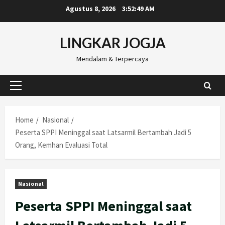
Skip
Agustus 8, 2026
3:52:50 AM
to
content
LINGKAR JOGJA
Mendalam & Terpercaya
Primary
Menu
Home
Nasional
Peserta SPPI Meninggal saat Latsarmil Bertambah Jadi 5
Orang, Kemhan Evaluasi Total
Nasional
Peserta SPPI Meninggal saat