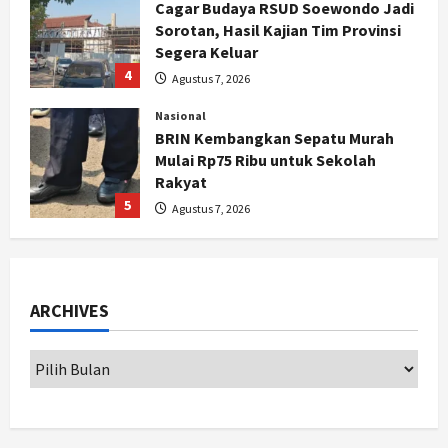
Nasional
BRIN Kembangkan Sepatu Murah
Mulai Rp75 Ribu untuk Sekolah
Rakyat
5
Agustus 7, 2026
Politik
Hari Jadi Pati ke-703 Jadi
Momentum Kemajuan, Ini Pesan Ali
Badrudin
1
Agustus 8, 2026
Jogja
ARCHIVES
Peringatan HUT ke-270 Kota
Yogyakarta Digelar 2 Bulan, Fokus
pada UMKM dan Wisata
2
Agustus 7, 2026
Jogja
Dorong Ekonomi Lokal,