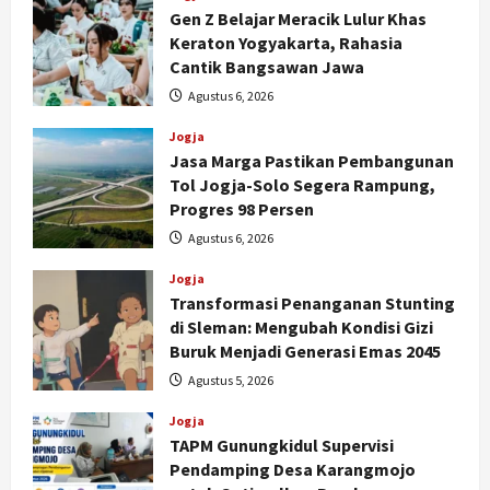
Gen Z Belajar Meracik Lulur Khas
Keraton Yogyakarta, Rahasia
Cantik Bangsawan Jawa
Agustus 6, 2026
Jogja
Jasa Marga Pastikan Pembangunan
Tol Jogja-Solo Segera Rampung,
Progres 98 Persen
Agustus 6, 2026
Jogja
Transformasi Penanganan Stunting
di Sleman: Mengubah Kondisi Gizi
Buruk Menjadi Generasi Emas 2045
Jogja
Agustus 5, 2026
Peringatan HUT ke-270 Kota
Yogyakarta Digelar 2 Bulan, Fokus
Jogja
pada UMKM dan Wisata
TAPM Gunungkidul Supervisi
2
Agustus 7, 2026
Pendamping Desa Karangmojo