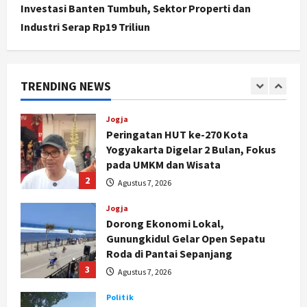
Investasi Banten Tumbuh, Sektor Properti dan
Badrudin
Industri Serap Rp19 Triliun
1
Agustus 8, 2026
Jogja
Peringatan HUT ke-270 Kota
TRENDING NEWS
Yogyakarta Digelar 2 Bulan, Fokus
pada UMKM dan Wisata
2
Agustus 7, 2026
Jogja
Dorong Ekonomi Lokal,
Gunungkidul Gelar Open Sepatu
Roda di Pantai Sepanjang
3
Agustus 7, 2026
Politik
Cagar Budaya RSUD Soewondo Jadi
Sorotan, Hasil Kajian Tim Provinsi
Segera Keluar
4
Agustus 7, 2026