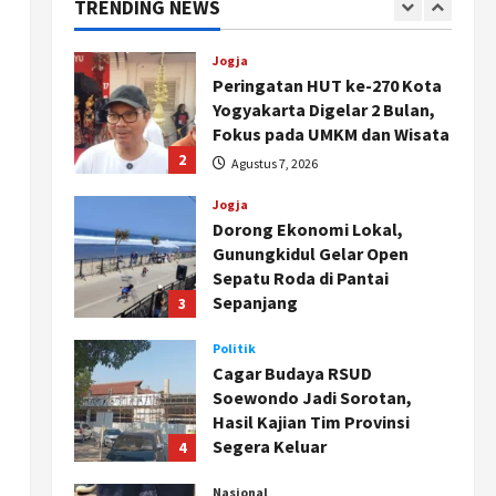
TRENDING NEWS
1
Agustus 8, 2026
Jogja
Peringatan HUT ke-270 Kota
Yogyakarta Digelar 2 Bulan,
Fokus pada UMKM dan Wisata
2
Agustus 7, 2026
Jogja
Dorong Ekonomi Lokal,
Gunungkidul Gelar Open
Sepatu Roda di Pantai
Sepanjang
3
Agustus 7, 2026
Politik
Cagar Budaya RSUD
Soewondo Jadi Sorotan,
Hasil Kajian Tim Provinsi
Segera Keluar
4
Agustus 7, 2026
Nasional