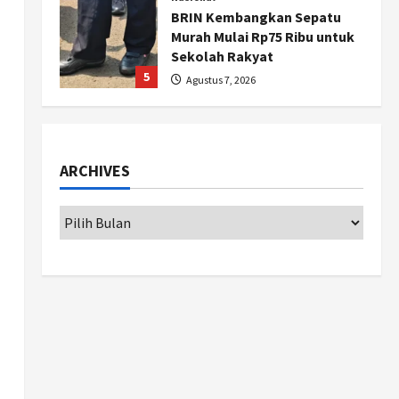
BRIN Kembangkan Sepatu
Murah Mulai Rp75 Ribu untuk
Sekolah Rakyat
5
Agustus 7, 2026
Politik
Hari Jadi Pati ke-703 Jadi
Momentum Kemajuan, Ini
ARCHIVES
Pesan Ali Badrudin
1
Agustus 8, 2026
Jogja
Peringatan HUT ke-270 Kota
Yogyakarta Digelar 2 Bulan,
Fokus pada UMKM dan Wisata
2
Agustus 7, 2026
Jogja
Dorong Ekonomi Lokal,
Gunungkidul Gelar Open