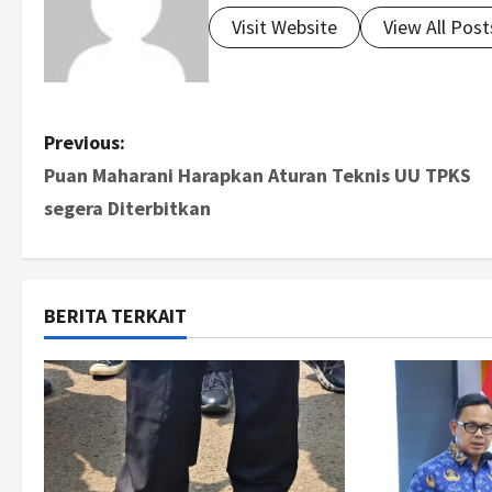
Visit Website
View All Post
P
Previous:
Puan Maharani Harapkan Aturan Teknis UU TPKS
o
segera Diterbitkan
s
t
BERITA TERKAIT
n
a
v
i