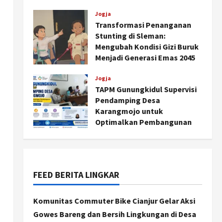
Agustus 6, 2026
Jogja
Transformasi Penanganan
Stunting di Sleman:
Mengubah Kondisi Gizi Buruk
Menjadi Generasi Emas 2045
Agustus 5, 2026
Jogja
TAPM Gunungkidul Supervisi
Pendamping Desa
Karangmojo untuk
Optimalkan Pembangunan
dan Pemberdayaan
Kalurahan
Jogja
Agustus 5, 2026
Peringatan HUT ke-270 Kota
Yogyakarta Digelar 2 Bulan,
FEED BERITA LINGKAR
Fokus pada UMKM dan Wisata
2
Agustus 7, 2026
Komunitas Commuter Bike Cianjur Gelar Aksi
Gowes Bareng dan Bersih Lingkungan di Desa
Jogja