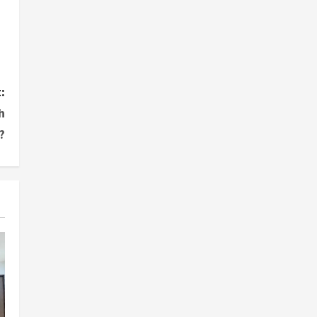
:
h
?