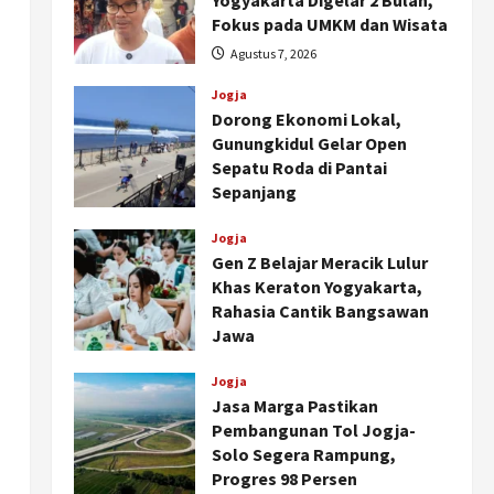
Yogyakarta Digelar 2 Bulan,
Fokus pada UMKM dan Wisata
Agustus 7, 2026
Jogja
Dorong Ekonomi Lokal,
Gunungkidul Gelar Open
Sepatu Roda di Pantai
Sepanjang
Agustus 7, 2026
Jogja
Gen Z Belajar Meracik Lulur
Khas Keraton Yogyakarta,
Rahasia Cantik Bangsawan
Jawa
Agustus 6, 2026
Jogja
Jasa Marga Pastikan
Pembangunan Tol Jogja-
Solo Segera Rampung,
Progres 98 Persen