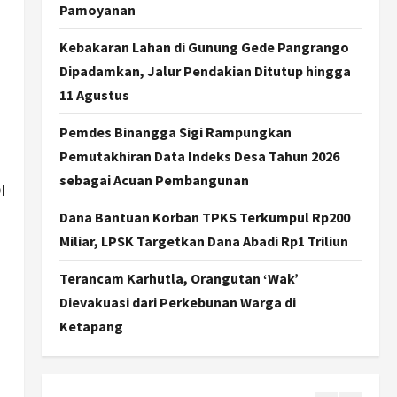
Dorong Ekonomi Lokal,
Pamoyanan
Gunungkidul Gelar Open
Sepatu Roda di Pantai
Kebakaran Lahan di Gunung Gede Pangrango
Sepanjang
3
Dipadamkan, Jalur Pendakian Ditutup hingga
Agustus 7, 2026
11 Agustus
Politik
Cagar Budaya RSUD
Pemdes Binangga Sigi Rampungkan
Soewondo Jadi Sorotan,
Pemutakhiran Data Indeks Desa Tahun 2026
Hasil Kajian Tim Provinsi
Segera Keluar
sebagai Acuan Pembangunan
4
I
Agustus 7, 2026
Dana Bantuan Korban TPKS Terkumpul Rp200
Nasional
BRIN Kembangkan Sepatu
Miliar, LPSK Targetkan Dana Abadi Rp1 Triliun
Murah Mulai Rp75 Ribu untuk
Sekolah Rakyat
Terancam Karhutla, Orangutan ‘Wak’
5
Agustus 7, 2026
Dievakuasi dari Perkebunan Warga di
Ketapang
Politik
Hari Jadi Pati ke-703 Jadi
Momentum Kemajuan, Ini
Pesan Ali Badrudin