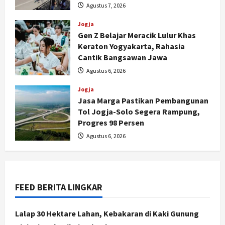
Agustus 7, 2026
Jogja
Gen Z Belajar Meracik Lulur Khas
Keraton Yogyakarta, Rahasia
Cantik Bangsawan Jawa
Jogja
Serapan Danais Bantul Capai 60
Agustus 6, 2026
Persen, Pengadaan Gamelan Rp1,5
Miliar
Jogja
Jasa Marga Pastikan Pembangunan
2
Agustus 8, 2026
Tol Jogja-Solo Segera Rampung,
Progres 98 Persen
Jogja
Kapanewon Pajangan Rampungkan
Agustus 6, 2026
Verifikasi Indeks Desa 2026, 3
Kalurahan Raih Status Mandiri
3
Agustus 8, 2026
FEED BERITA LINGKAR
Politik
Hari Jadi Pati ke-703 Jadi
Momentum Kemajuan, Ini Pesan Ali
Lalap 30 Hektare Lahan, Kebakaran di Kaki Gunung
Badrudin