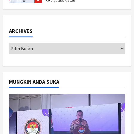
Targetkan Dana Abadi Rp1 Triliun
1
Agustus 9, 2026
Jogja
Serapan Danais Bantul Capai 60
ARCHIVES
Persen, Pengadaan Gamelan Rp1,5
Miliar
2
Agustus 8, 2026
Jogja
Kapanewon Pajangan Rampungkan
Verifikasi Indeks Desa 2026, 3
Kalurahan Raih Status Mandiri
MUNGKIN ANDA SUKA
3
Agustus 8, 2026
Politik
Hari Jadi Pati ke-703 Jadi
Momentum Kemajuan, Ini Pesan Ali
Badrudin
4
Agustus 8, 2026