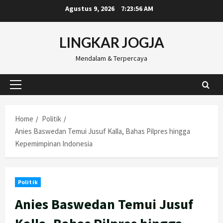
Skip
Agustus 9, 2026
7:23:57 AM
to
content
LINGKAR JOGJA
Mendalam & Terpercaya
Primary
Menu
Home
Politik
Anies Baswedan Temui Jusuf Kalla, Bahas Pilpres hingga
Kepemimpinan Indonesia
Politik
Anies Baswedan Temui Jusuf