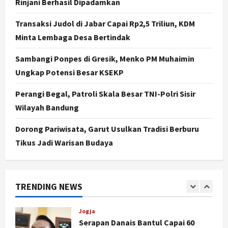
Rinjani Berhasil Dipadamkan
4
Agustus 8, 2026
Transaksi Judol di Jabar Capai Rp2,5 Triliun, KDM
Jogja
Minta Lembaga Desa Bertindak
Peringatan HUT ke-270 Kota
Yogyakarta Digelar 2 Bulan, Fokus
Sambangi Ponpes di Gresik, Menko PM Muhaimin
pada UMKM dan Wisata
Ungkap Potensi Besar KSEKP
5
Agustus 7, 2026
Perangi Begal, Patroli Skala Besar TNI-Polri Sisir
Politik
Dana Bantuan Korban TPKS
Wilayah Bandung
Terkumpul Rp200 Miliar, LPSK
Targetkan Dana Abadi Rp1 Triliun
Dorong Pariwisata, Garut Usulkan Tradisi Berburu
1
Tikus Jadi Warisan Budaya
Agustus 9, 2026
Jogja
Serapan Danais Bantul Capai 60
Persen, Pengadaan Gamelan Rp1,5
TRENDING NEWS
Miliar
2
Agustus 8, 2026
Jogja