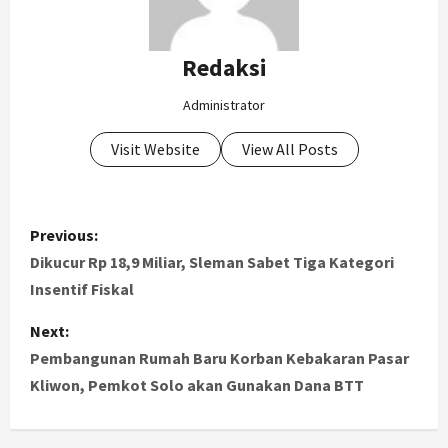
Redaksi
Administrator
Visit Website
View All Posts
P
Previous:
o
Dikucur Rp 18,9 Miliar, Sleman Sabet Tiga Kategori
Insentif Fiskal
s
Next:
t
Pembangunan Rumah Baru Korban Kebakaran Pasar
Kliwon, Pemkot Solo akan Gunakan Dana BTT
n
a