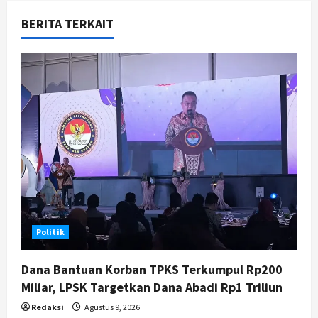
v
BERITA TERKAIT
i
g
a
t
i
o
n
Politik
Dana Bantuan Korban TPKS Terkumpul Rp200
Miliar, LPSK Targetkan Dana Abadi Rp1 Triliun
Redaksi
Agustus 9, 2026