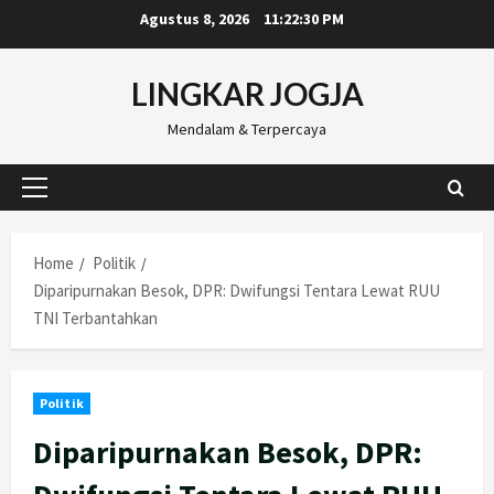
Skip
Agustus 8, 2026
11:22:31 PM
to
content
LINGKAR JOGJA
Mendalam & Terpercaya
Primary
Menu
Home
Politik
Diparipurnakan Besok, DPR: Dwifungsi Tentara Lewat RUU
TNI Terbantahkan
Politik
Diparipurnakan Besok, DPR: