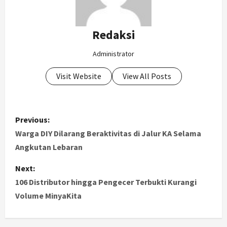
Redaksi
Administrator
Visit Website
View All Posts
P
Previous:
o
Warga DIY Dilarang Beraktivitas di Jalur KA Selama
Angkutan Lebaran
s
Next:
t
106 Distributor hingga Pengecer Terbukti Kurangi
Volume MinyaKita
n
a