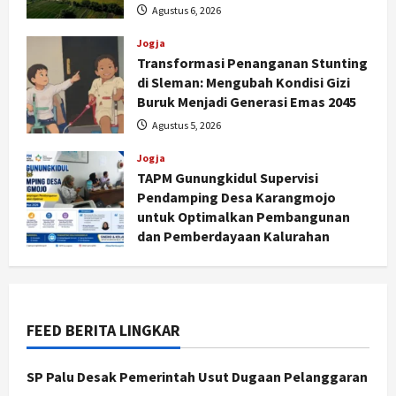
Agustus 6, 2026
Jogja
Transformasi Penanganan Stunting
di Sleman: Mengubah Kondisi Gizi
Buruk Menjadi Generasi Emas 2045
Agustus 5, 2026
Jogja
Jogja
Peringatan HUT ke-270 Kota
TAPM Gunungkidul Supervisi
Yogyakarta Digelar 2 Bulan, Fokus
Pendamping Desa Karangmojo
pada UMKM dan Wisata
untuk Optimalkan Pembangunan
2
Agustus 7, 2026
dan Pemberdayaan Kalurahan
Agustus 5, 2026
Jogja
Dorong Ekonomi Lokal,
Gunungkidul Gelar Open Sepatu
Roda di Pantai Sepanjang
FEED BERITA LINGKAR
3
Agustus 7, 2026
SP Palu Desak Pemerintah Usut Dugaan Pelanggaran
Politik
Cagar Budaya RSUD Soewondo Jadi