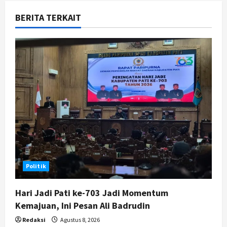
v
BERITA TERKAIT
i
g
a
t
i
o
n
Politik
Hari Jadi Pati ke-703 Jadi Momentum
Kemajuan, Ini Pesan Ali Badrudin
Redaksi
Agustus 8, 2026