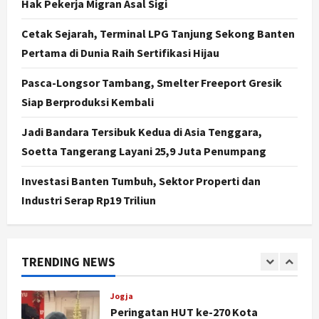
Hak Pekerja Migran Asal Sigi
Sorotan, Hasil Kajian Tim Provinsi
Segera Keluar
Cetak Sejarah, Terminal LPG Tanjung Sekong Banten
4
Agustus 7, 2026
Pertama di Dunia Raih Sertifikasi Hijau
Nasional
Pasca-Longsor Tambang, Smelter Freeport Gresik
BRIN Kembangkan Sepatu Murah
Siap Berproduksi Kembali
Mulai Rp75 Ribu untuk Sekolah
Rakyat
Jadi Bandara Tersibuk Kedua di Asia Tenggara,
5
Agustus 7, 2026
Soetta Tangerang Layani 25,9 Juta Penumpang
Politik
Investasi Banten Tumbuh, Sektor Properti dan
Hari Jadi Pati ke-703 Jadi
Industri Serap Rp19 Triliun
Momentum Kemajuan, Ini Pesan Ali
Badrudin
1
Agustus 8, 2026
TRENDING NEWS
Jogja
Peringatan HUT ke-270 Kota
Yogyakarta Digelar 2 Bulan, Fokus
pada UMKM dan Wisata