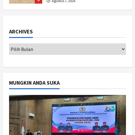
Hari Jadi Pati ke-703 Jadi
Momentum Kemajuan, Ini Pesan Ali
Badrudin
1
Agustus 8, 2026
ARCHIVES
Jogja
Peringatan HUT ke-270 Kota
Yogyakarta Digelar 2 Bulan, Fokus
pada UMKM dan Wisata
2
Agustus 7, 2026
Jogja
MUNGKIN ANDA SUKA
Dorong Ekonomi Lokal,
Gunungkidul Gelar Open Sepatu
Roda di Pantai Sepanjang
3
Agustus 7, 2026
Politik
Cagar Budaya RSUD Soewondo Jadi
Sorotan, Hasil Kajian Tim Provinsi
Segera Keluar